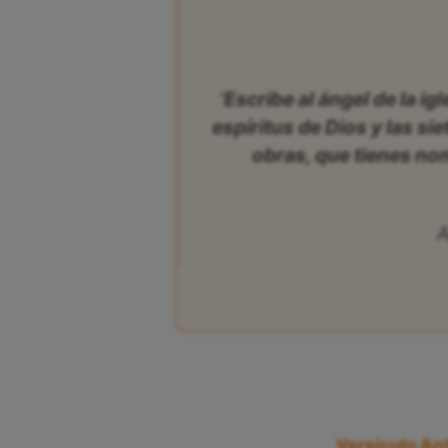
‘Escribe al ángel de la ig
espíritus de Dios y las si
obras, que tienes no
A
Versículo Ant