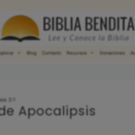
WhatsApp
Facebook
X
xplorar
Blog
Contacto
Recursos
Donaciones
A
sis 3:1
de Apocalipsis