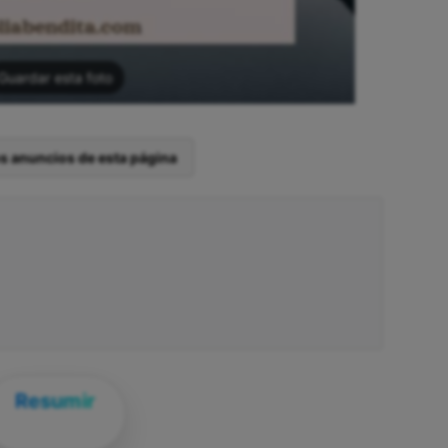
Guardar esta foto
os anuncios de esta página
Resumir