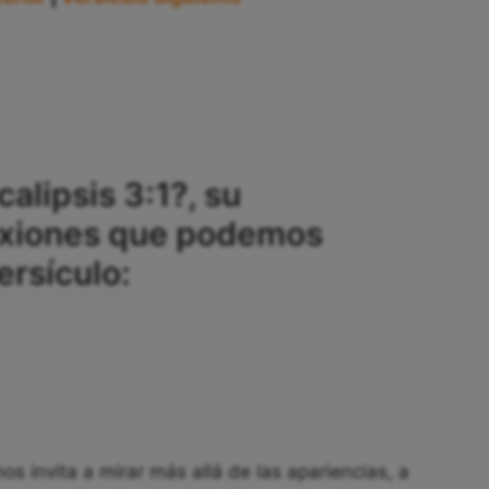
alipsis 3:1?, su
lexiones que podemos
ersículo:
os invita a mirar más allá de las apariencias, a