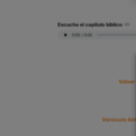
Escucha el capítulo bíblico:
Volver
Versículo Ant