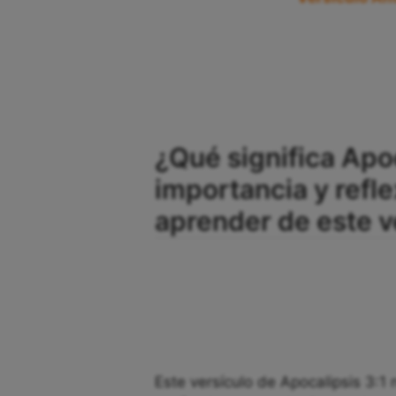
¿Qué significa Apoc
importancia y ref
aprender de este v
Este versículo de Apocalipsis 3:1 n