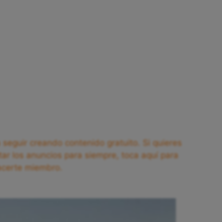
seguir creando contenido gratuito. Si quieres
tar los anuncios para siempre, toca aquí para
acerte miembro.