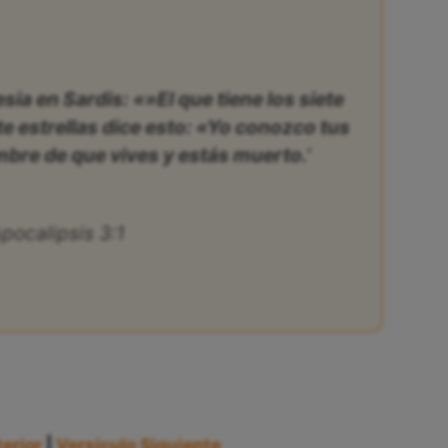
lesia en Sardis: «»El que tiene los siete
ete estrellas dice esto: «Yo conozco tus
mbre de que vives y estás muerto.’
pocalipsis 3:1
erior
|
Versículo Siguiente