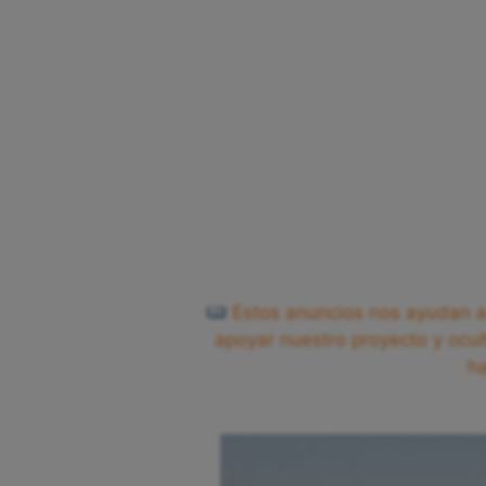
Estos anuncios nos ayudan a 
apoyar nuestro proyecto y ocul
h