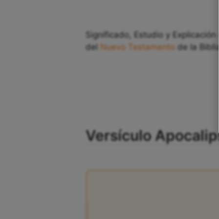
Significado, Estudio y Explicación 
del
Nuevo Testamento
de la Bibli
Versículo Apocalip