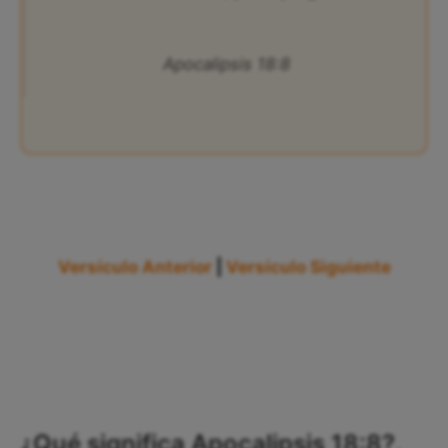
Apocalipsis 18:8
Versículo Anterior
|
Versículo Siguiente
¿Qué significa Apocalipsis 18:8?,