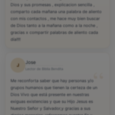
Dios y sus promesas , explicacion sencilla ,
comparto cada mañana una palabra de aliento
con mis contactos , me hace muy bien buscar
de Dios tanto a la mañana como a la noche ,
gracias x compartir palabras de aliento cada
día!!!!
Jose
J
“
Lector de Biblia Bendita
Me reconforta saber que hay personas y/o
grupos humanos que tienen la certeza de un
Dios Vivo que está presente en nuestras
exiguas existencias y que su Hijo Jesus es
Nuestro Señor y Salvador,y gracias a sus