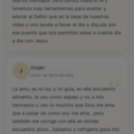
diarios mensajes ,reforzamos nuestra Fe y
tenemos mas herramientas para exaltar y
adorar al Señor que es la base de nuestras
vidas y nos ayuda a llevar el dia a dia,uds son
ese puente que nos permiten estas a cuenta dia
a dia con Jesus
Josan
J
“
Lector de Biblia Bendita
La amo, es mi luz y mi guía, en ella encuentro
alimento, la uso como espejo y no a mis
hermanos y veo lo muchos que Dios me ama
que a pesar de como soy me ama , pero
también me corrige con ella en donde
encuentro alivio , bálsamo y refrigerio para mis