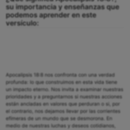
su importancia y enseñanzas que
podemos aprender en este
versículo:
Apocalipsis 18:8 nos confronta con una verdad
profunda: lo que construimos en esta vida tiene
un impacto eterno. Nos invita a examinar nuestras
prioridades y a preguntarnos si nuestras acciones
están ancladas en valores que perduran o si, por
el contrario, nos dejamos llevar por las corrientes
efímeras de un mundo que se desmorona. En
medio de nuestras luchas y deseos cotidianos,