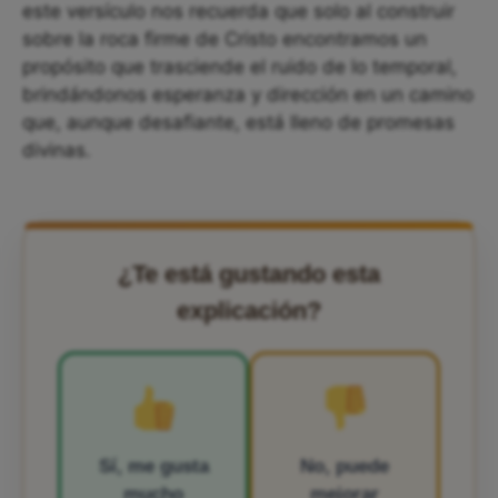
este versículo nos recuerda que solo al construir
sobre la roca firme de Cristo encontramos un
propósito que trasciende el ruido de lo temporal,
brindándonos esperanza y dirección en un camino
que, aunque desafiante, está lleno de promesas
divinas.
¿Te está gustando esta
explicación?
Sí, me gusta
No, puede
mucho
mejorar