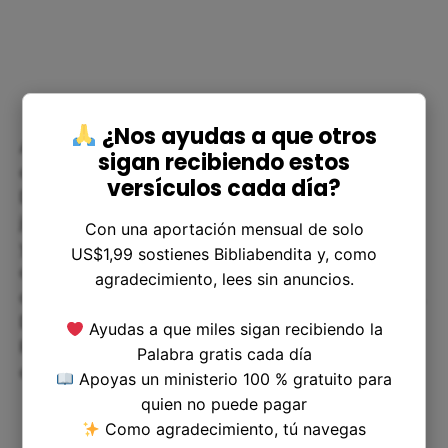
¿Nos ayudas a que otros
Apocalipsis 18:8 nos llama a vivir en santidad y a
sigan recibiendo estos
construir nuestras vidas sobre la base de Cristo.
versículos cada día?
Debemos buscar primero el Reino de Dios y su
justicia, y no poner nuestra confianza en riquezas
Con una aportación mensual de solo
y placeres temporales. Además, debemos estar
US$1,99 sostienes Bibliabendita y, como
conscientes de nuestra responsabilidad como
agradecimiento, lees sin anuncios.
cristianos de llevar el evangelio y hacer discípulos.
Debemos estar comprometidos a trabajar para el
Ayudas a que miles sigan recibiendo la
Reino de Dios, sabiendo que todo lo que
Palabra gratis cada día
construyamos será probado en el juicio.
Apoyas un ministerio 100 % gratuito para
quien no puede pagar
Como agradecimiento, tú navegas