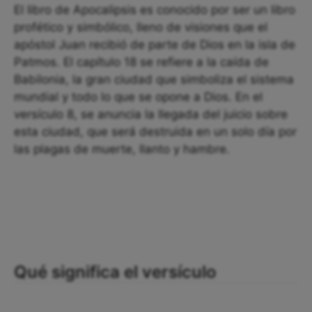
El libro de Apocalipsis es conocido por ser un libro
profético y simbólico, lleno de visiones que el
apóstol Juan recibió de parte de Dios en la isla de
Patmos. El capítulo 18 se refiere a la caída de
Babilonia, la gran ciudad que simboliza el sistema
mundial y todo lo que se opone a Dios. En el
versículo 8, se anuncia la llegada del juicio sobre
esta ciudad, que será destruida en un solo día por
las plagas de muerte, llanto y hambre.
Qué significa el versículo