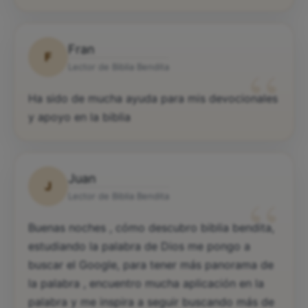
Fran
F
“
Lector de Biblia Bendita
Ha sido de mucha ayuda para mis devocionales
y apoyo en la biblia
Juan
J
“
Lector de Biblia Bendita
Buenas noches , cómo descubro biblia bendita,
estudiando la palabra de Dios me pongo a
buscar el Google, para tener más panorama de
la palabra , encuentro mucha aplicación en la
palabra y me inspira a seguir buscando más de