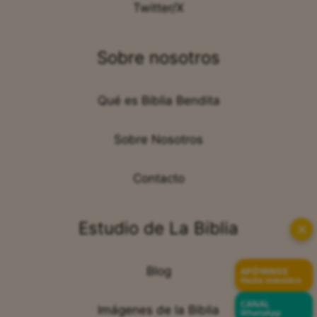
Twitter/X
Sobre nosotros
Qué es Biblia Bendita
Sobre Nosotros
Contacto
Estudio de La Biblia
✕
Blog
APÓYANOS
Hazte miembro
CANAL
Imágenes de la Biblia
WhatsApp