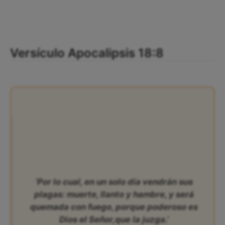
Versículo Apocalipsis 18:8
‘Por lo cual, en un solo día vendrán sus
plagas: muerte, llanto y hambre, y será
quemada con fuego, porque poderoso es
Dios el Señor,que la juzga.’