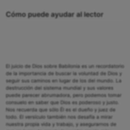
Cómo puede ayudar al lector
El juicio de Dios sobre Babilonia es un recordatorio
de la importancia de buscar la voluntad de Dios y
seguir sus caminos en lugar de los del mundo. La
destrucción del sistema mundial y sus valores
puede parecer abrumadora, pero podemos tomar
consuelo en saber que Dios es poderoso y justo.
Nos recuerda que sólo Él es el dueño y juez de
todo. El versículo también nos desafía a mirar
nuestra propia vida y trabajo, y asegurarnos de