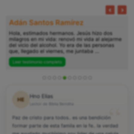
Adán Santos Ramírez
Hola, estimados hermanos. Jesús hizo dos
milagros en mi vida: renovó mi vida al alejarme
del vicio del alcohol. Yo era de las personas
que, llegado el viernes, me juntaba ...
Leer testimonio completo
Hno Elias
HE
“
Lector de Biblia Bendita
Paz de cristo para todos.. es una bendición
formar parte de esta famila en la fe.. la verdad
me ayudado muchísimo soy lider de una celula