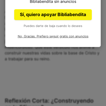
Bibliabendita sin anuncios
Apocalipsis 18:8 es un recordatorio del juicio de
Sí, quiero apoyar Bibliabendita
Dios sobre todo lo que se opone a Él. Nos desafía
a vivir nuestras vidas en santidad, buscando el
Puedes darte de baja cuando lo desees
Reino de Dios y trabajando para él. Como
cristianos, debemos estar preparados para el
No, Gracias. Prefiero seguir gratis con anuncios
juicio de Dios, sabiendo que Él es justo y
misericordioso. Que este versículo nos anime a
construir nuestras vidas sobre la base de Cristo y
a trabajar para su reino.
Reflexión Corta: ¿Construyendo