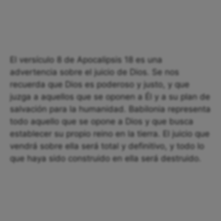
El versículo 8 de Apocalipsis 18 es una
advertencia sobre el juicio de Dios. Se nos
recuerda que Dios es poderoso y justo, y que
juzga a aquellos que se oponen a Él y a su plan de
salvación para la humanidad. Babilonia representa
todo aquello que se opone a Dios y que busca
establecer su propio reino en la tierra. El juicio que
vendrá sobre ella será total y definitivo, y todo lo
que haya sido construido en ella será destruido.