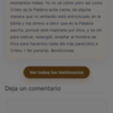
momentos malas. Yo no sé cómo pero así como
Cristo es la Palabra echa carne, de alguna
manera que no entiendo está entronizado en la
biblia y me atrevo a decir que es la Palabra
escrita, porque está inspirada por Dios, y es útil
para instruir, redargüir, enseñar al hombre de
Dios para hacernos cada día más parecidos a
Cristo. ( No pararía). Bendiciones
Ver todos los testimonios
Deja un comentario
Comentario