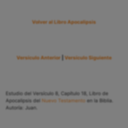
Volver al Libro Apocalipsis
Versículo Anterior
|
Versículo Siguiente
Estudio del Versículo 8, Capítulo 18, Libro de
Apocalipsis del
Nuevo Testamento
en la Biblia.
Autoría: Juan.