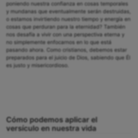
poniendo nuestra confianza en cosas temporales
y mundanas que eventualmente serán destruidas,
o estamos invirtiendo nuestro tiempo y energía en
cosas que perduran para la eternidad? También
nos desafía a vivir con una perspectiva eterna y
no simplemente enfocarnos en lo que está
pasando ahora. Como cristianos, debemos estar
preparados para el juicio de Dios, sabiendo que Él
es justo y misericordioso.
Cómo podemos aplicar el
versículo en nuestra vida