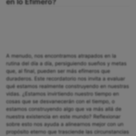
en lo Efímero?
A menudo, nos encontramos atrapados en la
rutina del día a día, persiguiendo sueños y metas
que, al final, pueden ser más efímeros que
duraderos. Este recordatorio nos invita a evaluar
qué estamos realmente construyendo en nuestras
vidas. ¿Estamos invirtiendo nuestro tiempo en
cosas que se desvanecerán con el tiempo, o
estamos construyendo algo que va más allá de
nuestra existencia en este mundo? Reflexionar
sobre esto nos ayuda a alinearnos mejor con un
propósito eterno que trasciende las circunstancias