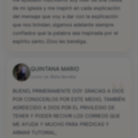
de mi iglesia y me inspiró en cada explicación
del mensaje que voy a dar con la explicación
que nos brindan..sigamos adelante siempre
confiados que la palabra sea inspirada por el
espíritu santo..Dios les bendiga..
QUINTANA MARIO
“
Lector de Biblia Bendita
BUENO, PRIMERAMENTE DOY GRACIAS A DIOS
POR CONOCERLOS POR ESTE MEDIO, TAMBIÉN
AGRDECIDO A DIOS POR EL PRIVILEGIO DE
TENER Y PODER RECIVIR LOS CORREOS QUE
ME AYUDA Y MUCHO PARA PREDICAS Y
ARMAR TUTORIAL,