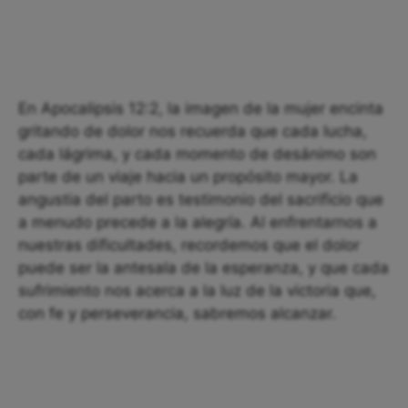
En Apocalipsis 12:2, la imagen de la mujer encinta
gritando de dolor nos recuerda que cada lucha,
cada lágrima, y cada momento de desánimo son
parte de un viaje hacia un propósito mayor. La
angustia del parto es testimonio del sacrificio que
a menudo precede a la alegría. Al enfrentarnos a
nuestras dificultades, recordemos que el dolor
puede ser la antesala de la esperanza, y que cada
sufrimiento nos acerca a la luz de la victoria que,
con fe y perseverancia, sabremos alcanzar.