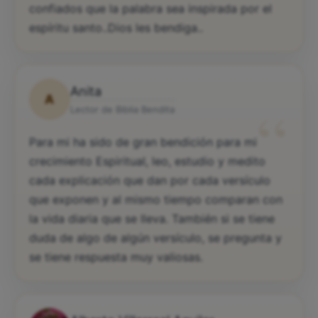
confiados que la palabra sea inspirada por el
espíritu santo..Dios les bendiga..
Anita
A
“
Lector de Biblia Bendita
Para mi ha sido de gran bendición para mi
crecimiento Espiritual, leo, estudio y medito
cada explicación que dan por cada versículo
que exponen y al mismo tiempo comparan con
la vida diaria que se lleva. También si se tiene
duda de algo de algún versículo, se pregunta y
se tiene respuesta muy valiosas.