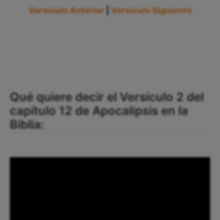
Versículo Anterior
|
Versículo Siguiente
Qué quiere decir el Versículo 2 del
capítulo 12 de Apocalipsis en la
Biblia: