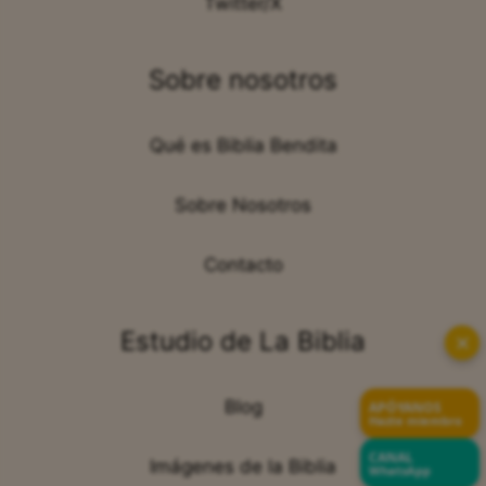
Twitter/X
Sobre nosotros
Qué es Biblia Bendita
Sobre Nosotros
Contacto
Estudio de La Biblia
✕
Blog
APÓYANOS
Hazte miembro
CANAL
Imágenes de la Biblia
WhatsApp