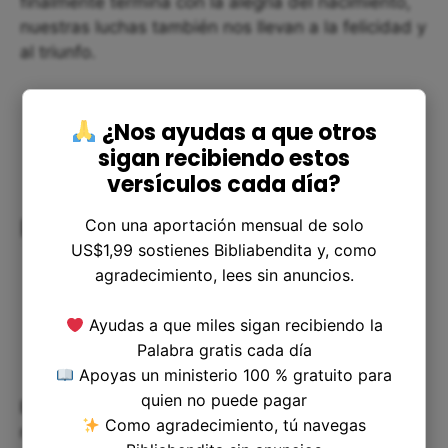
finalmente termina con la alegría del nacimiento,
nuestras luchas también nos llevan a la felicidad y
al triunfo.
¿Nos ayudas a que otros
sigan recibiendo estos
versículos cada día?
Reflexiones finales
Con una aportación mensual de solo
US$1,99 sostienes Bibliabendita y, como
agradecimiento, lees sin anuncios.
Ayudas a que miles sigan recibiendo la
Palabra gratis cada día
Apoyas un ministerio 100 % gratuito para
quien no puede pagar
En general, el pasaje de Apocalipsis 12:2 nos
Como agradecimiento, tú navegas
recuerda la importancia de perseverar en tiempos