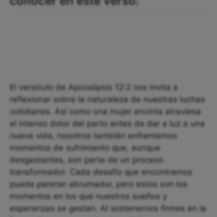
conocer en este verso:
El versículo de Apocalipsis 12:2 nos invita a
reflexionar sobre la naturaleza de nuestras luchas
cotidianas. Así como una mujer encinta atraviesa
el intenso dolor del parto antes de dar a luz a una
nueva vida, nosotros también enfrentamos
momentos de sufrimiento que, aunque
desgastantes, son parte de un proceso
transformador. Cada desafío que encontramos
puede parecer abrumador, pero estos son los
momentos en los que nuestros sueños y
esperanzas se gestan. Al sostenernos firmes en la