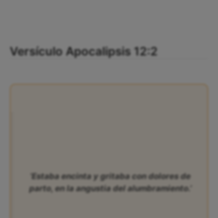
Versículo Apocalipsis 12:2
‘Estaba encinta y gritaba con dolores de
parto, en la angustia del alumbramiento.’