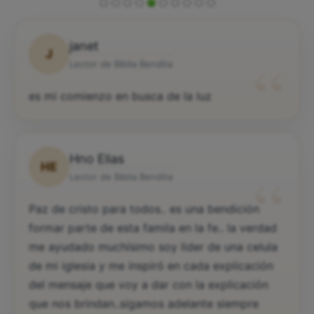
janet
J
“
Lector de Biblia Bendita
es mi comienzo en busca de la luz
Hno Elias
HE
“
Lector de Biblia Bendita
Paz de cristo para todos.. es una bendición
formar parte de esta famila en la fe.. la verdad
me ayudado muchísimo soy lider de una celula
de mi iglesia y me inspiró en cada explicación
del mensaje que voy a dar con la explicación
que nos brindan..sigamos adelante siempre