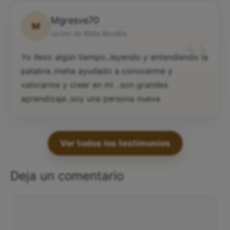
Mgresve70
M
“
Lector de Biblia Bendita
Yo llevo algún tiempo..leyendo y entendiendo la
palabra..meha ayudado a conocerme y
valorarme y creer en mi ..son grandes
aprendizaje..soy una persona nueva
Ver todos los testimonios
Deja un comentario
Comentario