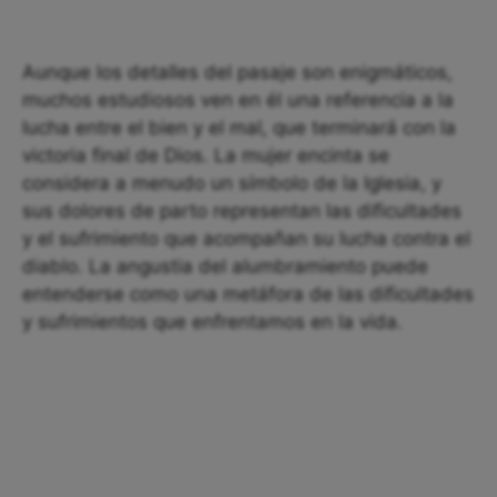
Aunque los detalles del pasaje son enigmáticos,
muchos estudiosos ven en él una referencia a la
lucha entre el bien y el mal, que terminará con la
victoria final de Dios. La mujer encinta se
considera a menudo un símbolo de la Iglesia, y
sus dolores de parto representan las dificultades
y el sufrimiento que acompañan su lucha contra el
diablo. La angustia del alumbramiento puede
entenderse como una metáfora de las dificultades
y sufrimientos que enfrentamos en la vida.