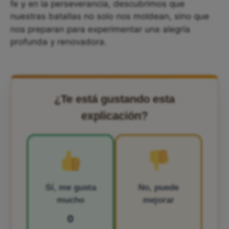
fe y en la perseverancia, descubrimos que
nuestras batallas no solo nos moldean, sino que
nos preparan para experimentar una alegría
profunda y renovadora.
¿Te está gustando esta
explicación?
Sí, me gusta
No, puede
mucho
mejorar
0