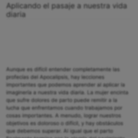
Aplicando el pasaje a nuestra vida
diaria
Aunque es difícil entender completamente las
profecías del Apocalipsis, hay lecciones
importantes que podemos aprender al aplicar la
imaginería a nuestra vida diaria. La mujer encinta
que sufre dolores de parto puede remitir a la
lucha que enfrentamos cuando trabajamos por
cosas importantes. A menudo, lograr nuestros
objetivos es doloroso o difícil, y hay obstáculos
que debemos superar. Al igual que el parto