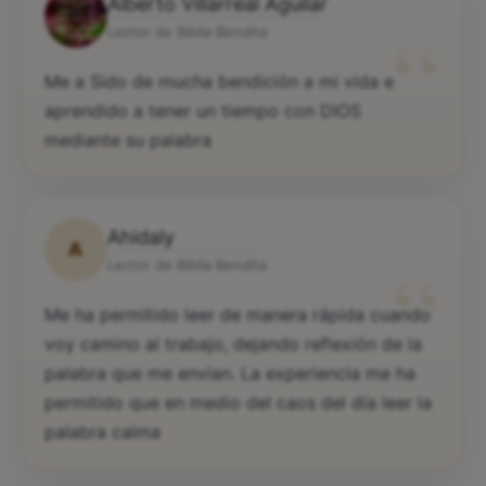
Alberto Villarreal Aguilar
“
Lector de Biblia Bendita
Me a Sido de mucha bendición a mi vida e
aprendido a tener un tiempo con DIOS
mediante su palabra
Ahidaly
A
“
Lector de Biblia Bendita
Me ha permitido leer de manera rápida cuando
voy camino al trabajo, dejando reflexión de la
palabra que me envían. La experiencia me ha
permitido que en medio del caos del día leer la
palabra calma