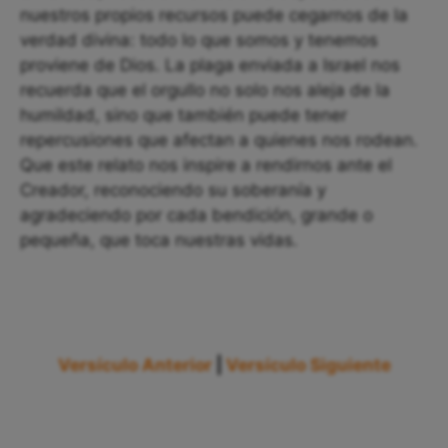
nuestros propios recursos puede cegarnos de la
verdad divina: todo lo que somos y tenemos
proviene de Dios. La plaga enviada a Israel nos
recuerda que el orgullo no solo nos aleja de la
humildad, sino que también puede tener
repercusiones que afectan a quienes nos rodean.
Que este relato nos inspire a rendirnos ante el
Creador, reconociendo su soberanía y
agradeciendo por cada bendición, grande o
pequeña, que toca nuestras vidas.
Versículo Anterior
|
Versículo Siguiente