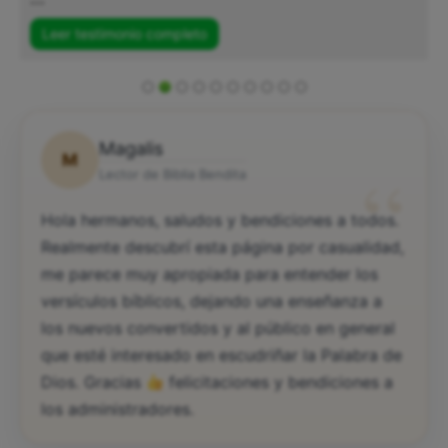
Leer testimonio completo
Magalis
M
“
Lector de Biblia Bendita
Hola hermanos, saludos y bendiciones a todos.
Realmente descubrí esta página por casualidad,
me parece muy apropiada para entender los
versículos bíblicos, dejando una enseñanza a
los nuevos convertidos y al público en general
que esté interesado en escudriñar la Palabra de
Dios. Gracias
felicitaciones y bendiciones a
los administradores.