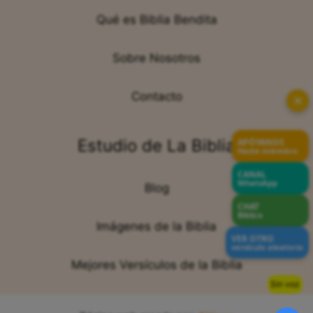
Qué es Biblia Bendita
Sobre Nosotros
Contacto
✕
Estudio de La Biblia
APÓYANOS
Hazte miembro
CANAL
WhatsApp
Blog
CHAT
Bíblico
Imágenes de la Biblia
VER OTRO
versículo aleatorio
Mejores Versículos de la Biblia
Sin voz