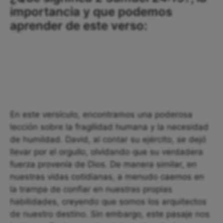
importancia y que podemos
aprender de este verso:
En este versículo, encontramos una poderosa
lección sobre la fragilidad humana y la necesidad
de humildad. David, al contar su ejército, se dejó
llevar por el orgullo, olvidando que su verdadera
fuerza provenía de Dios. De manera similar, en
nuestras vidas cotidianas, a menudo caemos en
la trampa de confiar en nuestras propias
habilidades, creyendo que somos los arquitectos
de nuestro destino. Sin embargo, este pasaje nos