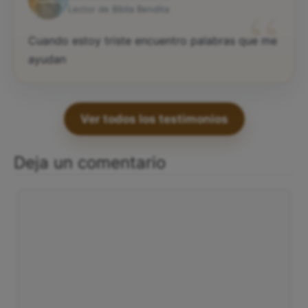
“
Lector de Biblia Bendita
Cuando estoy triste encuentro palabras que me
ayudan
Ver todos los testimonios
Deja un comentario
Comentario