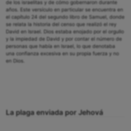
de los israelitas y de cómo gobernaron durante
años. Este versículo en particular se encuentra en
el capítulo 24 del segundo libro de Samuel, donde
se relata la historia del censo que realizó el rey
David en Israel. Dios estaba enojado por el orgullo
y la impiedad de David y por contar el número de
personas que había en Israel, lo que denotaba
una confianza excesiva en su propia fuerza y no
en Dios.
La plaga enviada por Jehová