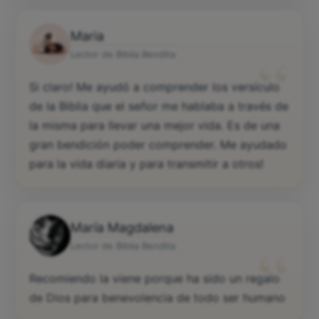
Maria
“
Lector de Biblia Bendita
Si claro! Me ayudó a comprender los versículo
de la Biblia que el señor me hablaba a través de
la misma para llevar una mejor vida. Es de una
gran bendición poder comprender. Me ayudado
para la vida diaria y para transmitir a otros!
María Magdalena
“
Lector de Biblia Bendita
Recomiendo la viene porque ha sido un regalo
de Dios para benevolencia de todo ser humano