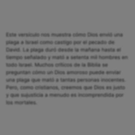
Este versículo nos muestra cómo Dios envió una
plaga a Israel como castigo por el pecado de
David. La plaga duró desde la mañana hasta el
tiempo señalado y mató a setenta mil hombres en
todo Israel. Muchos críticos de la Biblia se
preguntan cómo un Dios amoroso puede enviar
una plaga que mató a tantas personas inocentes.
Pero, como cristianos, creemos que Dios es justo
y que sujusticia a menudo es incomprendida por
los mortales.