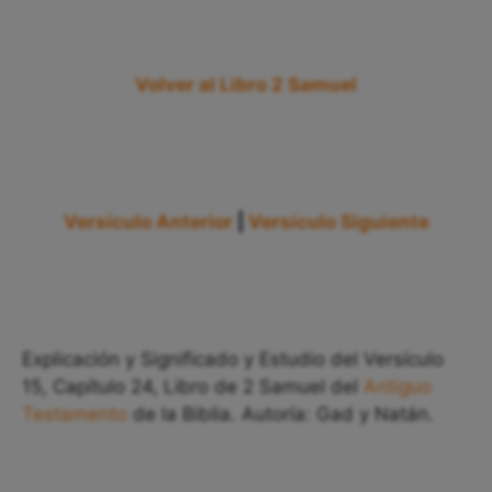
Volver al Libro 2 Samuel
Versículo Anterior
|
Versículo Siguiente
Explicación y Significado y Estudio del Versículo
15, Capítulo 24, Libro de 2 Samuel del
Antiguo
Testamento
de la Biblia. Autoría: Gad y Natán.