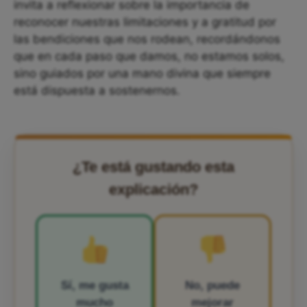
invita a reflexionar sobre la importancia de
reconocer nuestras limitaciones y a gratitud por
las bendiciones que nos rodean, recordándonos
que en cada paso que damos, no estamos solos,
sino guiados por una mano divina que siempre
está dispuesta a sostenernos.
¿Te está gustando esta
explicación?
Sí, me gusta
No, puede
mucho
mejorar