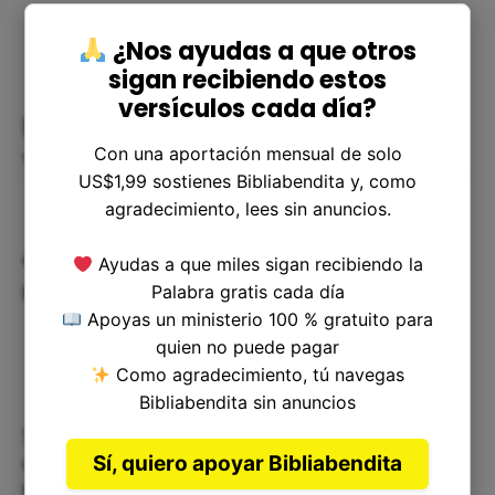
¿Nos ayudas a que otros
sigan recibiendo estos
versículos cada día?
Preguntas frecuentes sobre el
Con una aportación mensual de solo
versículo
US$1,99 sostienes Bibliabendita y, como
agradecimiento, lees sin anuncios.
¿Cómo podemos ser humildes en
Ayudas a que miles sigan recibiendo la
nuestra vida diaria?
Palabra gratis cada día
Apoyas un ministerio 100 % gratuito para
quien no puede pagar
Como agradecimiento, tú navegas
Bibliabendita sin anuncios
Ser humilde no es fácil, pero es fundamental si
Sí, quiero apoyar Bibliabendita
queremos tener una relación cercana con Dios. La
humildad implica reconocer que Dios es nuestro