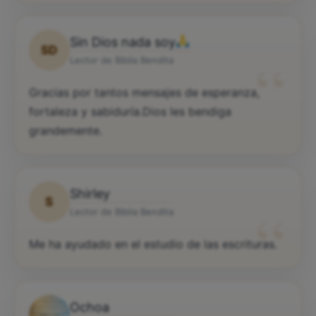
Sin Dios nada soy
SD
“
Lector de Biblia Bendita
Gracias por tantos mensajes de esperanza,
fortaleza y sabiduría.Dios les bendiga
grandemente.
Shirley
S
“
Lector de Biblia Bendita
Me ha ayudado en el estudio de las escrituras.
Ochoa