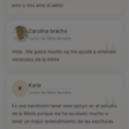
amo y nos ama el.señor
Carolina bracho
“
Lector de Biblia Bendita
Hola . Me gusta mucho xq me ayuda a entender
versículos de la biblia
Karla
K
“
Lector de Biblia Bendita
Es una bendición tener este apoyo en el estudio
de la Biblia porque me ha ayudado mucho a
tener un mejor entendimiento de las escrituras.