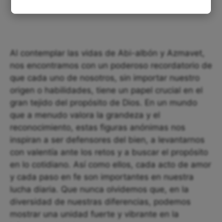
Al contemplar las vidas de Abi-albón y Azmavet,
nos encontramos con un poderoso recordatorio de
que cada uno de nosotros, sin importar nuestro
origen o habilidades, tiene un papel crucial en el
gran tejido del propósito de Dios. En un mundo
que a menudo valora la grandeza y el
reconocimiento, estas figuras anónimas nos
inspiran a ser defensores del bien, a levantarnos
con valentía ante los retos y a buscar el propósito
en lo cotidiano. Así como ellos, cada acto de amor
y cada paso en fe son importantes en nuestra
lucha diaria. Que nunca olvidemos que, en la
diversidad de nuestras diferencias, podemos
mostrar una unidad fuerte y vibrante en la