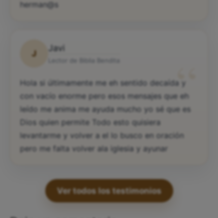
herman@s
Javi
J
“
Lector de Biblia Bendita
Hola si últimamente me eh sentido decaída y
con vacío enorme pero esos mensajes que eh
leído me anima me ayuda mucho yo sé que es
Dios quien permite Todo esto quisiera
levantarme y volver a el lo busco en oración
pero me falta volver ala iglesia y ayunar
Ver todos los testimonios