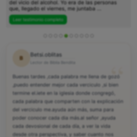
del vicio del alcohol. Yo era de las personas
que, llegado el viernes, me juntaba ...
Leer testimonio completo
Betsi.oblitas
B
“
Lector de Biblia Bendita
Buenas tardes ,cada palabra me llena de gozó
,puedo entender mejor cada verciculo ,si bien
termine el.iete en la iglesia donde congregó,
cada palabra que comparten con la explicación
del verciculo me.ayuda aún más, suma para
poder conocer cada dia más.al señor ,ayuda
cada devosional de cada día, a ver la vida
desde otra perspectiva, y saber cuanto nos