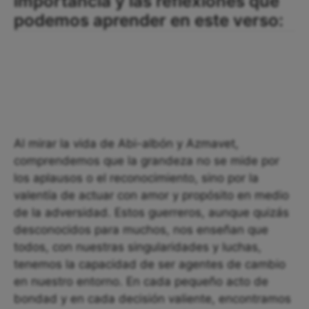
importancia y las reflexiones que
podemos aprender en este verso:
Al mirar la vida de Abi-albón y Azmavet,
comprendemos que la grandeza no se mide por
los aplausos o el reconocimiento, sino por la
valentía de actuar con amor y propósito en medio
de la adversidad. Estos guerreros, aunque quizás
desconocidos para muchos, nos enseñan que
todos, con nuestras singularidades y luchas,
tenemos la capacidad de ser agentes de cambio
en nuestro entorno. En cada pequeño acto de
bondad y en cada decisión valiente, encontramos