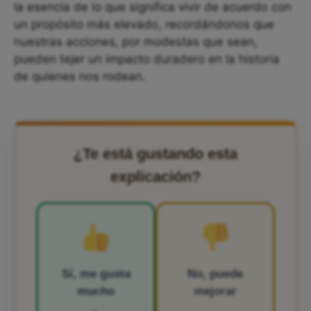
la esencia de lo que significa vivir de acuerdo con
un propósito más elevado, recordándonos que
nuestras acciones, por modestas que sean,
pueden tejer un impacto duradero en la historia
de quienes nos rodean.
¿Te está gustando esta
explicación?
Sí, me gusta
No, puede
mucho
mejorar