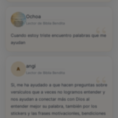
Ochoa
“
Lector de Biblia Bendita
Cuando estoy triste encuentro palabras que me
ayudan
angi
A
“
Lector de Biblia Bendita
Si, me ha ayudado a que hacen preguntas sobre
versículos que a veces no logramos entender y
nos ayudan a conectar más con Dios al
entender mejor su palabra, también por los
stickers y las frases motivacionles, bendiciones