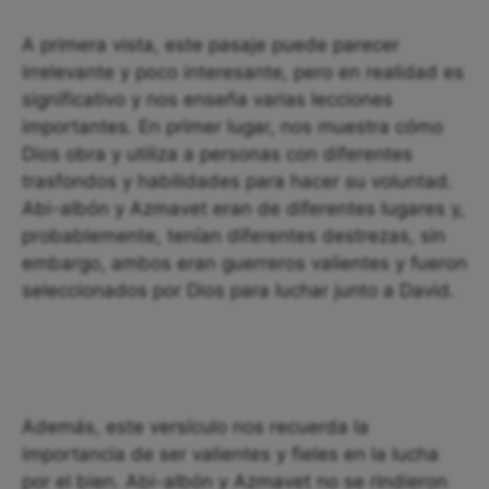
A primera vista, este pasaje puede parecer
irrelevante y poco interesante, pero en realidad es
significativo y nos enseña varias lecciones
importantes. En primer lugar, nos muestra cómo
Dios obra y utiliza a personas con diferentes
trasfondos y habilidades para hacer su voluntad.
Abi-albón y Azmavet eran de diferentes lugares y,
probablemente, tenían diferentes destrezas, sin
embargo, ambos eran guerreros valientes y fueron
seleccionados por Dios para luchar junto a David.
Además, este versículo nos recuerda la
importancia de ser valientes y fieles en la lucha
por el bien. Abi-albón y Azmavet no se rindieron