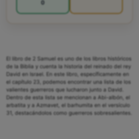
0
El libro de 2 Samuel es uno de los libros históricos
de la Biblia y cuenta la historia del reinado del rey
David en Israel. En este libro, específicamente en
el capítulo 23, podemos encontrar una lista de los
valientes guerreros que lucharon junto a David.
Dentro de esta lista se mencionan a Abi-albón, el
arbatita y a Azmavet, el barhumita en el versículo
31, destacándolos como guerreros sobresalientes.