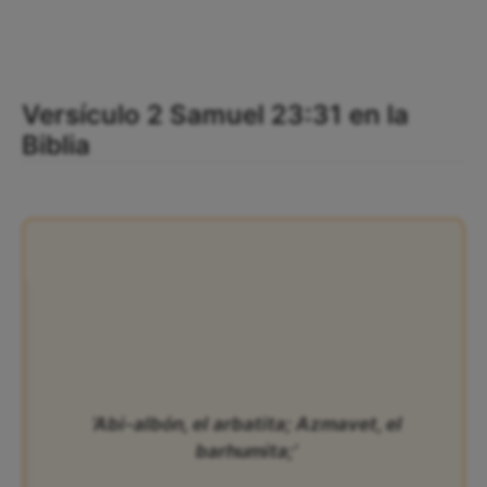
Versículo 2 Samuel 23:31 en la
Biblia
‘Abi-albón, el arbatita; Azmavet, el
barhumita;’