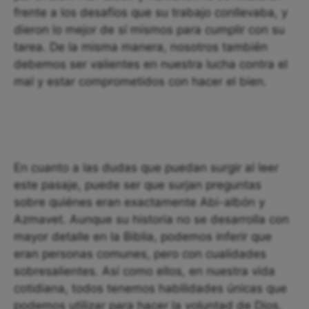
frente a los desafíos que su trabajo conllevaba, y
dieron lo mejor de sí mismos para cumplir con su
tarea. De la misma manera, nosotros también
debemos ser valientes en nuestra lucha contra el
mal y estar comprometidos con hacer el bien.
En cuanto a las dudas que puedan surgir al leer
este pasaje, puede ser que surjan preguntas
sobre quiénes eran exactamente Abi-albón y
Azmavet. Aunque su historia no se desarrolla con
mayor detalle en la Biblia, podemos inferir que
eran personas comunes, pero con cualidades
sobresalientes. Así como ellos, en nuestra vida
cotidiana, todos tenemos habilidades únicas que
podemos utilizar para hacer la voluntad de Dios.