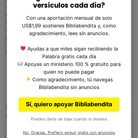
versículos cada día?
muestra de cómo Dios usa a personas diversas
para cumplir sus propósitos. Nos enseña la
Con una aportación mensual de solo
importancia de ser fieles y valientes en nuestro
US$1,99 sostienes Bibliabendita y, como
trabajo, independientemente de nuestras
agradecimiento, lees sin anuncios.
habilidades. Además, nos anima a poner amor en
todo lo que hacemos y a aplicar los valores
Ayudas a que miles sigan recibiendo la
bíblicos en nuestra vida cotidiana.
Palabra gratis cada día
Apoyas un ministerio 100 % gratuito para
quien no puede pagar
Como agradecimiento, tú navegas
Bibliabendita sin anuncios
Sí, quiero apoyar Bibliabendita
Reflexión Corta: Valor en la
Diversidad
Puedes darte de baja cuando lo desees
No, Gracias. Prefiero seguir gratis con anuncios