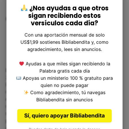
¿Nos ayudas a que otros
sigan recibiendo estos
Cómo aplicarlo en nuestra vida
versículos cada día?
Con una aportación mensual de solo
US$1,99 sostienes Bibliabendita y, como
agradecimiento, lees sin anuncios.
Ayudas a que miles sigan recibiendo la
El encuentro entre Abner y Asael en 2 Samuel
Palabra gratis cada día
2:20 nos enseña varias lecciones importantes.
Apoyas un ministerio 100 % gratuito para
Primero, nos muestra la importancia de las
quien no puede pagar
relaciones significativas en nuestra vida y cómo
Como agradecimiento, tú navegas
estas pueden tener un impacto significativo en
Bibliabendita sin anuncios
nuestras decisiones y acciones. En segundo lugar,
nos recuerda la importancia de estar preparados
Sí, quiero apoyar Bibliabendita
para cualquier circunstancia y cómo nuestras
decisiones repentinas pueden afectar nuestras