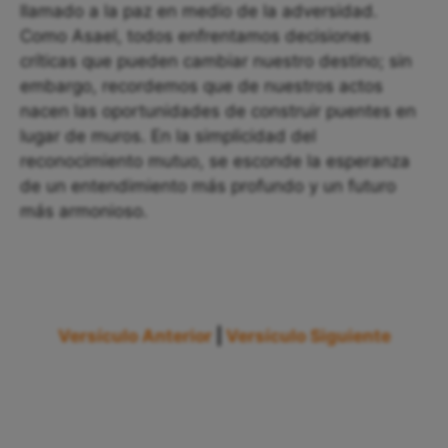
llamado a la paz en medio de la adversidad.
Como Asael, todos enfrentamos decisiones
críticas que pueden cambiar nuestro destino; sin
embargo, recordemos que de nuestros actos
nacen las oportunidades de construir puentes en
lugar de muros. En la simplicidad del
reconocimiento mutuo, se esconde la esperanza
de un entendimiento más profundo y un futuro
más armonioso.
Versículo Anterior
|
Versículo Siguiente