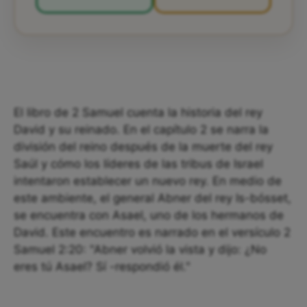
El libro de 2 Samuel cuenta la historia del rey
David y su reinado. En el capítulo 2 se narra la
división del reino después de la muerte del rey
Saúl y cómo los líderes de las tribus de Israel
intentaron establecer un nuevo rey. En medio de
este ambiente, el general Abner del rey Is-bósset,
se encuentra con Asael, uno de los hermanos de
David. Este encuentro es narrado en el versículo 2
Samuel 2:20: "Abner volvió la vista y dijo: ¿No
eres tú Asael? Sí -respondió él."