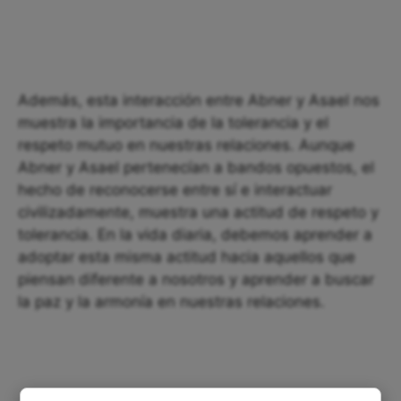
Además, esta interacción entre Abner y Asael nos
muestra la importancia de la tolerancia y el
respeto mutuo en nuestras relaciones. Aunque
Abner y Asael pertenecían a bandos opuestos, el
hecho de reconocerse entre sí e interactuar
civilizadamente, muestra una actitud de respeto y
tolerancia. En la vida diaria, debemos aprender a
adoptar esta misma actitud hacia aquellos que
piensan diferente a nosotros y aprender a buscar
la paz y la armonía en nuestras relaciones.