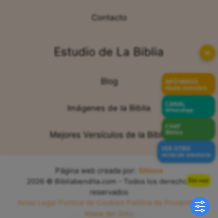
Contacto
Estudio de La Biblia
✕
Blog
APÓYANOS
Hazte miembro
CANAL
Imágenes de la Biblia
WhatsApp
CHAT
Bíblico
Mejores Versículos de la Biblia
VER OTRO
versículo aleatorio
Página web creada por:
Sitiova
Sin voz
2026 © Bibliabendita.com - Todos los derechos
reservados
Aviso Legal
Política de Cookies
Política de Privacidad
Mapa del Sitio