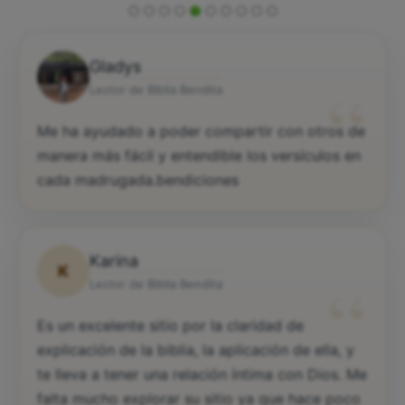
Gladys
“
Lector de Biblia Bendita
Me ha ayudado a poder compartir con otros de
manera más fácil y entendible los versículos en
cada madrugada.bendiciones
Karina
K
“
Lector de Biblia Bendita
Es un excelente sitio por la claridad de
explicación de la biblia, la aplicación de ella, y
te lleva a tener una relación íntima con Dios. Me
falta mucho explorar su sitio ya que hace poco