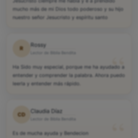
Jesucristo ciempre me habla y e a prendido
mucho más de mi Dios todo poderoso y su hijo
nuestro señor Jesucristo y espíritu santo
Rossy
R
“
Lector de Biblia Bendita
Ha Sido muy especial, porque me ha ayudado a
entender y comprender la palabra. Ahora puedo
leerla y entender más rápido.
Claudia Díaz
CD
“
Lector de Biblia Bendita
Es de mucha ayuda y Bendecion