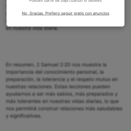
Puedes darte de baja cuando lo desees
vidas. Finalmente, nos enseña que la tolerancia y
el respeto mutuo son fundamentales en la
No, Gracias. Prefiero seguir gratis con anuncios
construcción de relaciones saludables y positivas
en nuestra vida diaria.
En resumen, 2 Samuel 2:20 nos muestra la
importancia del conocimiento personal, la
preparación, la tolerancia y el respeto mutuo en
nuestras relaciones. Estas lecciones pueden
ayudarnos a ser más sabios, más preparados y
más tolerantes en nuestras vidas diarias, lo que
nos permitirá construir relaciones más saludables
y significativas.