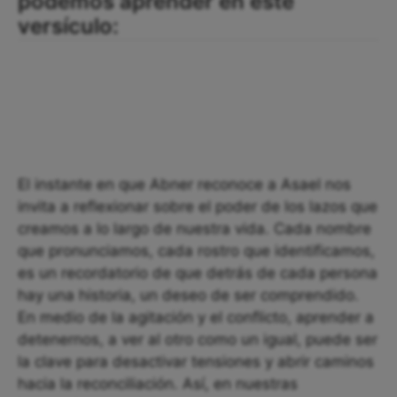
podemos aprender en este
versículo:
El instante en que Abner reconoce a Asael nos
invita a reflexionar sobre el poder de los lazos que
creamos a lo largo de nuestra vida. Cada nombre
que pronunciamos, cada rostro que identificamos,
es un recordatorio de que detrás de cada persona
hay una historia, un deseo de ser comprendido.
En medio de la agitación y el conflicto, aprender a
detenernos, a ver al otro como un igual, puede ser
la clave para desactivar tensiones y abrir caminos
hacia la reconciliación. Así, en nuestras