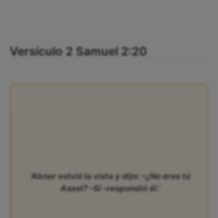
Versículo 2 Samuel 2:20
‘Abner volvió la vista y dijo: –¿No eres tú
Asael? –Sí –respondió él.’