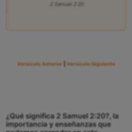
2 Samuel 2:20
Versículo Anterior
|
Versículo Siguiente
¿Qué significa 2 Samuel 2:20?, la
importancia y enseñanzas que