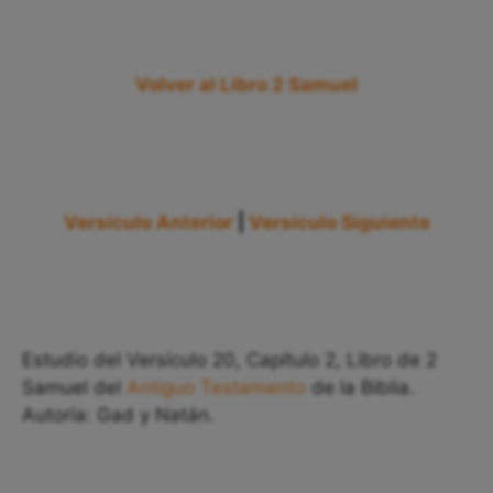
Volver al Libro 2 Samuel
Versículo Anterior
|
Versículo Siguiente
Estudio del Versículo 20, Capítulo 2, Libro de 2
Samuel del
Antiguo Testamento
de la Biblia.
Autoría: Gad y Natán.