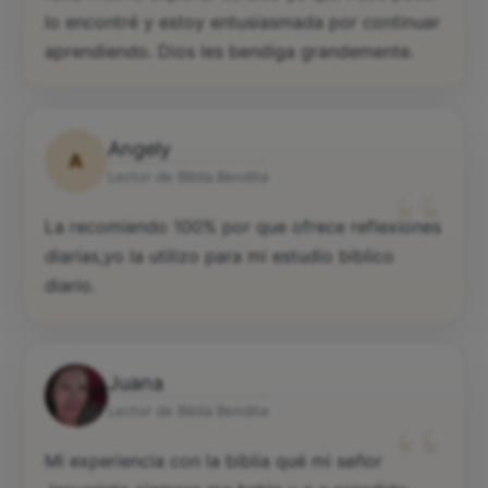
lo encontré y estoy entusiasmada por continuar
aprendiendo. Dios les bendiga grandemente.
Angely
A
“
Lector de Biblia Bendita
La recomiendo 100% por que ofrece reflexiones
diarias,yo la utilizo para mi estudio biblico
diario.
Juana
“
Lector de Biblia Bendita
Mi experiencia con la biblia qué mi señor