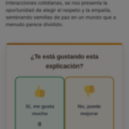
interacciones cotidianas, se nos presenta la
oportunidad de elegir el respeto y la empatía,
sembrando semillas de paz en un mundo que a
menudo parece dividido.
¿Te está gustando esta
explicación?
Sí, me gusta
No, puede
mucho
mejorar
0