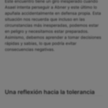
Este encuentro tiene un giro inesperado cuando
Asael intenta perseguir a Abner y este último lo
apuñala accidentalmente en defensa propia. Esta
situación nos recuerda que incluso en las
circunstancias más inesperadas, podemos estar
en peligro y necesitamos estar preparados.
Asimismo, debemos aprender a tomar decisiones
rápidas y sabias, lo que podría evitar
consecuencias negativas.
Una reflexión hacia la tolerancia