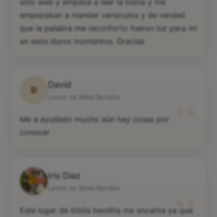
sitio web y empece a leer la biblia y me
empezaban a mandar versiculos y de verdad
que la palabra me reconforto fueron luz para mi
en esos duros momentos. Gracias
David
D
“
Lector de Biblia Bendita
Me a ayudado mucho aún hay cosas por
conocer
Iris Diaz
“
Lector de Biblia Bendita
Este lugar de biblia bendita me encanta ya que