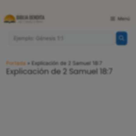
Saltar
WhatsApp
Facebook
X
al
contenido
Menú
¿Qué
Buscas?:
Portada
»
Explicación de 2 Samuel 18:7
Explicación de 2 Samuel 18:7