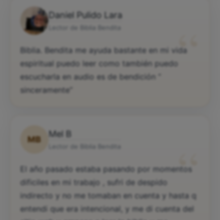
Daniel Pulido Lara
“
Lector de Biblia Bendita
Biblia. Bendita me ayuda bastante en mi vida
espiritual puedo leer como también puedo
escucharla en audio es de bendición “
sinceramente”
Mel B
MB
“
Lector de Biblia Bendita
El año pasado estaba pasando por momentos
dificiles en mi trabajo , sufri de despido
indirecto y no me tomaban en cuenta y hasta q
entendi que era intencional, y me di cuenta del