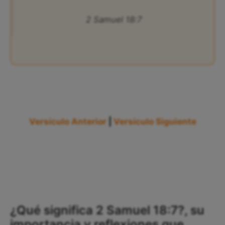
2 Samuel 18:7
Versículo Anterior
|
Versículo Siguiente
¿Qué significa 2 Samuel 18:7?, su
importancia y reflexiones que