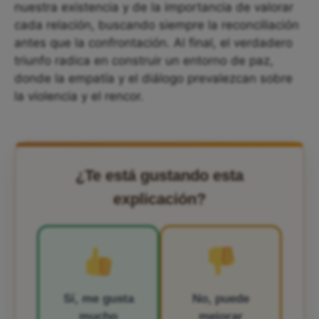
nuestra existencia y de la importancia de valorar
cada relación, buscando siempre la reconciliación
antes que la confrontación. Al final, el verdadero
triunfo radica en construir un entorno de paz,
donde la empatía y el diálogo prevalezcan sobre
la violencia y el rencor.
¿Te está gustando esta
explicación?
Sí, me gusta
No, puede
mucho
mejorar