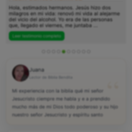
Hola, estimados hermanos. Jesús hizo dos
milagros en mi vida: renovó mi vida al alejarme
del vicio del alcohol. Yo era de las personas
que, llegado el viernes, me juntaba ...
Leer testimonio completo
Juana
“
Lector de Biblia Bendita
Mi experiencia con la biblia qué mi señor
Jesucristo ciempre me habla y e a prendido
mucho más de mi Dios todo poderoso y su hijo
nuestro señor Jesucristo y espíritu santo