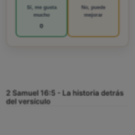
Sí, me gusta
No, puede
mucho
mejorar
0
2 Samuel 16:5 - La historia detrás
del versículo