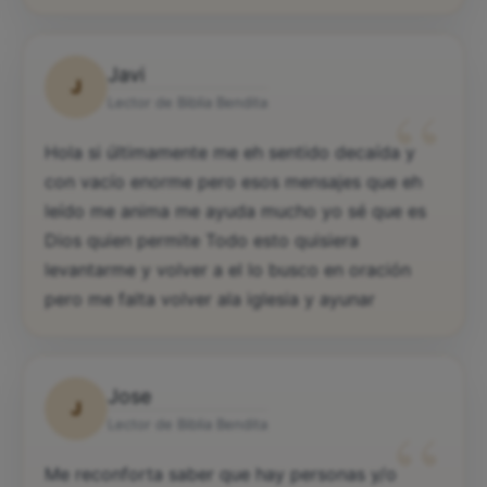
Javi
J
“
Lector de Biblia Bendita
Hola si últimamente me eh sentido decaída y
con vacío enorme pero esos mensajes que eh
leído me anima me ayuda mucho yo sé que es
Dios quien permite Todo esto quisiera
levantarme y volver a el lo busco en oración
pero me falta volver ala iglesia y ayunar
Jose
J
“
Lector de Biblia Bendita
Me reconforta saber que hay personas y/o