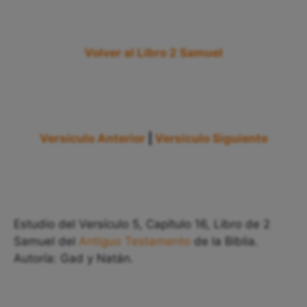
Volver al Libro 2 Samuel
Versículo Anterior
|
Versículo Siguiente
Estudio del Versículo 5, Capítulo 16, Libro de 2
Samuel del
Antiguo Testamento
de la Biblia.
Autoría: Gad y Natán.