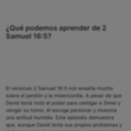
¿Qué podemos aprender de 2
Samuel 16:5?
El versículo 2 Samuel 16:5 nos enseña mucho
sobre el perdón y la misericordia. A pesar de que
David tenía todo el poder para castigar a Simei y
vengar su honor, él escoge perdonar y muestra
una actitud humilde. Este episodio demuestra
que, aunque David tenía sus propios problemas y