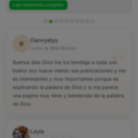
Leer testimonio completo
Dannyelys
D
“
Lector de Biblia Bendita
Buenos días Dios me los bendiga a cada uno
bueno soy nueva viendo sus publicaciones y me
es interesantes y muy importantes porque es
explicando la palabra de Dios y si me parece
una pagina muy llena y bendecida de la palabra
de Dios
Leyla