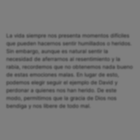
La vida siempre nos presenta momentos difíciles
que pueden hacernos sentir humillados o heridos.
Sin embargo, aunque es natural sentir la
necesidad de aferrarnos al resentimiento y la
rabia, recordemos que no obtenemos nada bueno
de estas emociones malas. En lugar de esto,
podemos elegir seguir el ejemplo de David y
perdonar a quienes nos han herido. De este
modo, permitimos que la gracia de Dios nos
bendiga y nos libere de todo mal.