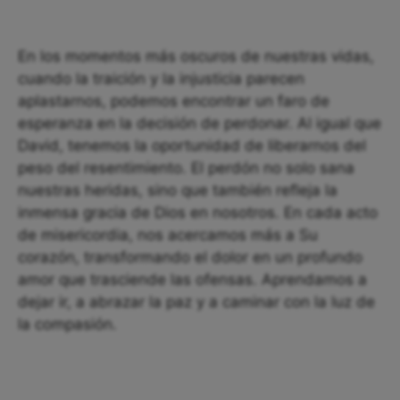
En los momentos más oscuros de nuestras vidas,
cuando la traición y la injusticia parecen
aplastarnos, podemos encontrar un faro de
esperanza en la decisión de perdonar. Al igual que
David, tenemos la oportunidad de liberarnos del
peso del resentimiento. El perdón no solo sana
nuestras heridas, sino que también refleja la
inmensa gracia de Dios en nosotros. En cada acto
de misericordia, nos acercamos más a Su
corazón, transformando el dolor en un profundo
amor que trasciende las ofensas. Aprendamos a
dejar ir, a abrazar la paz y a caminar con la luz de
la compasión.