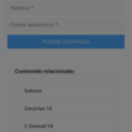
Nombre
Correo
electrónico
Web
Contenido relacionado:
Salmos
Zacarías 14
2 Samuel 14