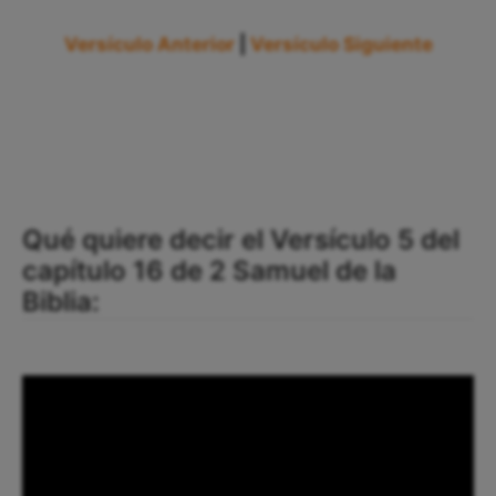
Versículo Anterior
|
Versículo Siguiente
Qué quiere decir el Versículo 5 del
capítulo 16 de 2 Samuel de la
Biblia: