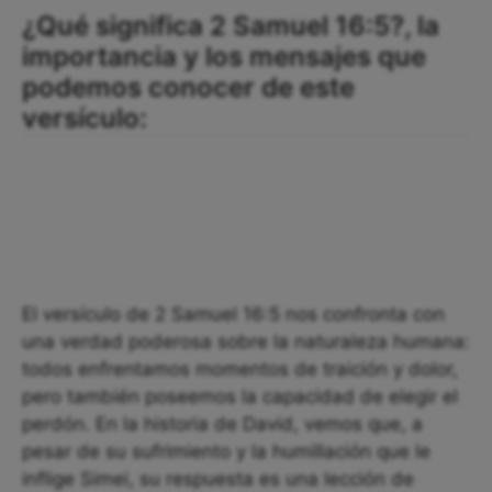
¿Qué significa 2 Samuel 16:5?, la
importancia y los mensajes que
podemos conocer de este
versículo:
El versículo de 2 Samuel 16:5 nos confronta con
una verdad poderosa sobre la naturaleza humana:
todos enfrentamos momentos de traición y dolor,
pero también poseemos la capacidad de elegir el
perdón. En la historia de David, vemos que, a
pesar de su sufrimiento y la humillación que le
inflige Simei, su respuesta es una lección de