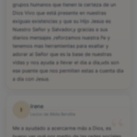
grupos humanos que tienen la certeza de un
Dios Vivo que está presente en nuestras
exiguas existencias y que su Hijo Jesus es
Nuestro Señor y Salvador,y gracias a sus
diarios mensajes ,reforzamos nuestra Fe y
tenemos mas herramientas para exaltar y
adorar al Señor que es la base de nuestras
vidas y nos ayuda a llevar el dia a dia,uds son
ese puente que nos permiten estas a cuenta dia
a dia con Jesus
Irene
I
“
Lector de Biblia Bendita
Me a ayudado a acercarme más a Dios, es
bueno ver qué por medio de las redes sociales