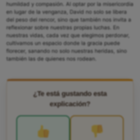
humildad y compasión. Al optar por la misericordia
en lugar de la venganza, David no solo se libera
del peso del rencor, sino que también nos invita a
reflexionar sobre nuestras propias luchas. En
nuestras vidas, cada vez que elegimos perdonar,
cultivamos un espacio donde la gracia puede
florecer, sanando no solo nuestras heridas, sino
también las de quienes nos rodean.
¿Te está gustando esta
explicación?