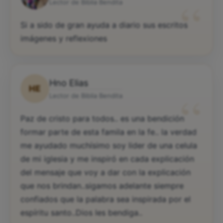
“
Lector de Biblia Bendita
Si a sido de gran ayuda a diario sus escritos
imágenes y reflexiones
Hno Elias
HE
“
Lector de Biblia Bendita
Paz de cristo para todos.. es una bendición
formar parte de esta famila en la fe.. la verdad
me ayudado muchísimo soy lider de una celula
de mi iglesia y me inspiró en cada explicación
del mensaje que voy a dar con la explicación
que nos brindan..sigamos adelante siempre
confiados que la palabra sea inspirada por el
espíritu santo..Dios les bendiga..