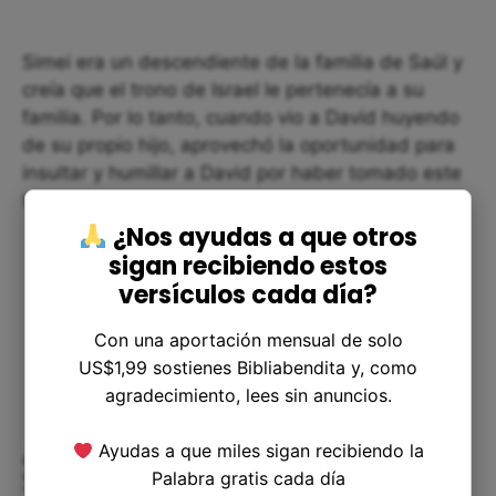
Simei era un descendiente de la familia de Saúl y
creía que el trono de Israel le pertenecía a su
familia. Por lo tanto, cuando vio a David huyendo
de su propio hijo, aprovechó la oportunidad para
insultar y humillar a David por haber tomado este
trono.
¿Nos ayudas a que otros
sigan recibiendo estos
versículos cada día?
Con una aportación mensual de solo
US$1,99 sostienes Bibliabendita y, como
agradecimiento, lees sin anuncios.
¿Por qué David decide perdonar a
Ayudas a que miles sigan recibiendo la
Simei?
Palabra gratis cada día