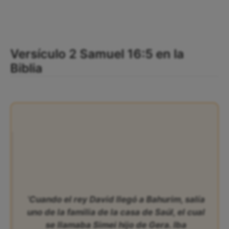
Versículo 2 Samuel 16:5 en la
Biblia
‘Cuando el rey David llegó a Bahurim, salía
uno de la familia de la casa de Saúl, el cual
se llamaba Simei hijo de Gera. Iba