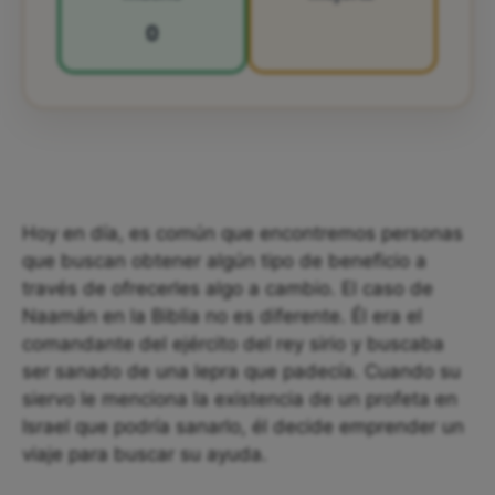
0
Hoy en día, es común que encontremos personas
que buscan obtener algún tipo de beneficio a
través de ofrecerles algo a cambio. El caso de
Naamán en la Biblia no es diferente. Él era el
comandante del ejército del rey sirio y buscaba
ser sanado de una lepra que padecía. Cuando su
siervo le menciona la existencia de un profeta en
Israel que podría sanarlo, él decide emprender un
viaje para buscar su ayuda.