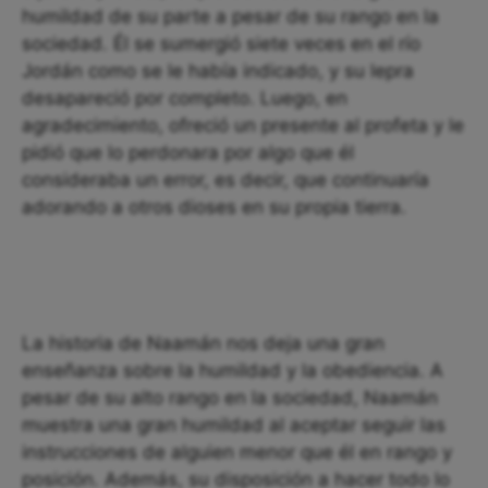
humildad de su parte a pesar de su rango en la
sociedad. Él se sumergió siete veces en el río
Jordán como se le había indicado, y su lepra
desapareció por completo. Luego, en
agradecimiento, ofreció un presente al profeta y le
pidió que lo perdonara por algo que él
consideraba un error, es decir, que continuaría
adorando a otros dioses en su propia tierra.
La historia de Naamán nos deja una gran
enseñanza sobre la humildad y la obediencia. A
pesar de su alto rango en la sociedad, Naamán
muestra una gran humildad al aceptar seguir las
instrucciones de alguien menor que él en rango y
posición. Además, su disposición a hacer todo lo