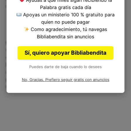
Ayudas a que miles sigan recibiendo la
mano o nos apoyó en algún momento.
Palabra gratis cada día
Apoyas un ministerio 100 % gratuito para
quien no puede pagar
Como agradecimiento, tú navegas
Bibliabendita sin anuncios
En resumen, la historia de Naamán nos enseña
valiosas lecciones acerca de la humildad, la
Sí, quiero apoyar Bibliabendita
obediencia y la gratitud en nuestra vida diaria.
Debemos aprender de su ejemplo e intentar
Puedes darte de baja cuando lo desees
aplicarlo en nuestras vidas para ser mejores
personas y aprender a aceptar nuestra ayuda
No, Gracias. Prefiero seguir gratis con anuncios
necesaria.