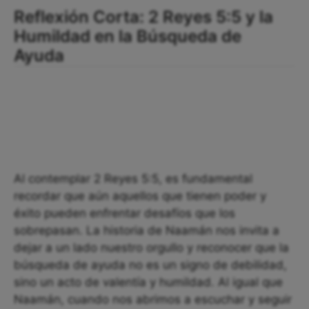
Reflexión Corta: 2 Reyes 5:5 y la
Humildad en la Búsqueda de
Ayuda
Al contemplar 2 Reyes 5:5, es fundamental
recordar que aún aquellos que tienen poder y
éxito pueden enfrentar desafíos que los
sobrepasan. La historia de Naamán nos invita a
dejar a un lado nuestro orgullo y reconocer que la
búsqueda de ayuda no es un signo de debilidad,
sino un acto de valentía y humildad. Al igual que
Naamán, cuando nos abrimos a escuchar y seguir