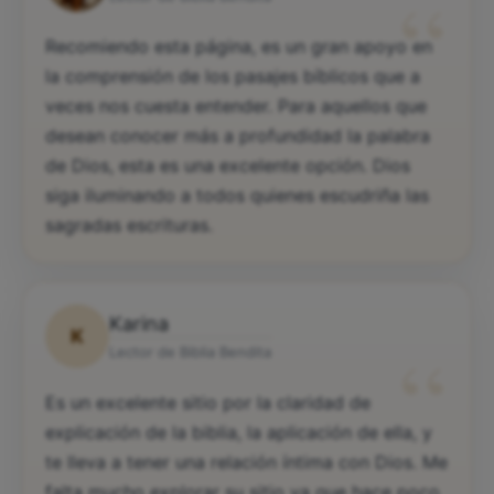
“
Recomiendo esta página, es un gran apoyo en
la comprensión de los pasajes bíblicos que a
veces nos cuesta entender. Para aquellos que
desean conocer más a profundidad la palabra
de Dios, esta es una excelente opción. Dios
siga iluminando a todos quienes escudriña las
sagradas escrituras.
Karina
K
“
Lector de Biblia Bendita
Es un excelente sitio por la claridad de
explicación de la biblia, la aplicación de ella, y
te lleva a tener una relación íntima con Dios. Me
falta mucho explorar su sitio ya que hace poco