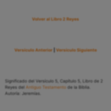
Volver al Libro 2 Reyes
Versículo Anterior
|
Versículo Siguiente
Significado del Versículo 5, Capítulo 5, Libro de 2
Reyes del
Antiguo Testamento
de la Biblia.
Autoría: Jeremías.