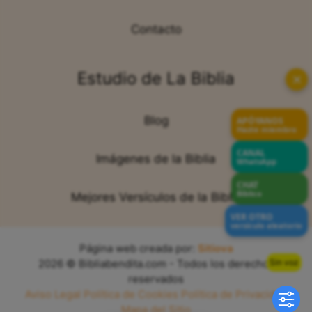
Contacto
Estudio de La Biblia
✕
Blog
APÓYANOS
Hazte miembro
CANAL
Imágenes de la Biblia
WhatsApp
CHAT
Bíblico
Mejores Versículos de la Biblia
VER OTRO
versículo aleatorio
Página web creada por:
Sitiova
Sin voz
2026 © Bibliabendita.com - Todos los derechos
reservados
Aviso Legal
Política de Cookies
Política de Privacidad
Mapa del Sitio