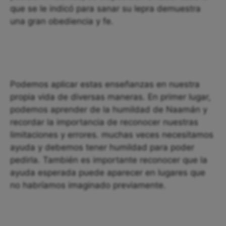
que se le indicó para sanar su lepra demuestra
una gran obediencia y fe.
Podemos aplicar estas enseñanzas en nuestra
propia vida de diversas maneras. En primer lugar,
podemos aprender de la humildad de Naamán y
recordar la importancia de reconocer nuestras
limitaciones y errores. muchas veces necesitamos
ayuda y debemos tener humildad para poder
pedirla. También es importante reconocer que la
ayuda esperada puede aparecer en lugares que
no habríamos imaginado previamente.