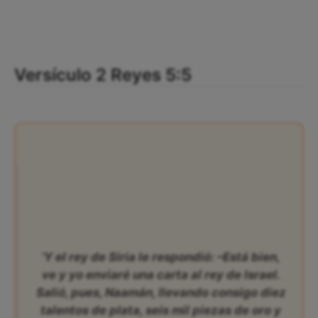
Versículo 2 Reyes 5:5
‘Y el rey de Siria le respondió: –Está bien,
ve y yo enviaré una carta al rey de Israel.
Salió, pues, Naamán, llevando consigo diez
talentos de plata, seis mil piezas de oro y