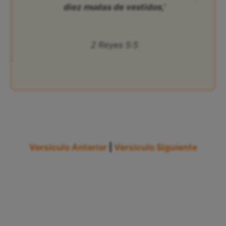
diez mudas de vestidos,’
2 Reyes 5:5
Versículo Anterior
|
Versículo Siguiente