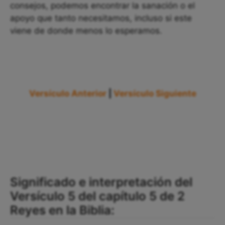
consejos, podemos encontrar la sanación o el
apoyo que tanto necesitamos, incluso si este
viene de donde menos lo esperamos.
Versículo Anterior
|
Versículo Siguiente
Significado e interpretación del
Versículo 5 del capítulo 5 de 2
Reyes en la Biblia: