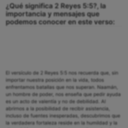
¿Qué significa 2 Reyes 5:5?, la
importancia y mensajes que
podemos conocer en este verso:
El versículo de 2 Reyes 5:5 nos recuerda que, sin
importar nuestra posición en la vida, todos
enfrentamos batallas que nos superan. Naamán,
un hombre de poder, nos enseña que pedir ayuda
es un acto de valentía y no de debilidad. Al
abrirnos a la posibilidad de recibir asistencia,
incluso de fuentes inesperadas, descubrimos que
la verdadera fortaleza reside en la humildad y la