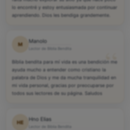
lo encontré y estoy entusiasmada por continuar
aprendiendo. Dios les bendiga grandemente.
Manolo
M
“
Lector de Biblia Bendita
Bíblia bendita para mí vida es una bendición me
ayuda mucho a entender como cristiano la
palabra de Dios y me da mucha tranquilidad en
mi vida personal, gracias por preocuparse por
todos sus lectores de su página. Saludos
Hno Elias
HE
Lector de Biblia Bendita