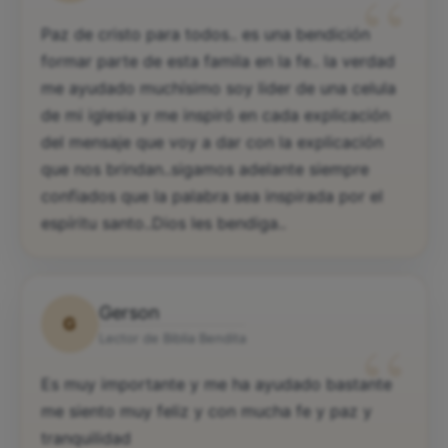
“
Paz de cristo para todos.. es una bendición
formar parte de esta famila en la fe.. la verdad
me ayudado muchísimo soy lider de una celula
de mi iglesia y me inspiró en cada explicación
del mensaje que voy a dar con la explicación
que nos brindan..sigamos adelante siempre
confiados que la palabra sea inspirada por el
espíritu santo..Dios les bendiga..
Gerson
G
“
Lector de Biblia Bendita
Es muy importante y me ha ayudado bastante
me siento muy feliz y con mucha fe y paz y
tranquilidad