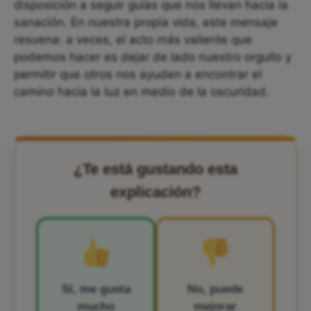
disposición a seguir guías que nos llevan hacia la
sanación. En nuestra propia vida, este mensaje
resuena: a veces, el acto más valiente que
podemos hacer es dejar de lado nuestro orgullo y
permitir que otros nos ayuden a encontrar el
camino hacia la luz en medio de la oscuridad.
¿Te está gustando esta
explicación?
Sí, me gusta
No, puede
mucho
mejorar