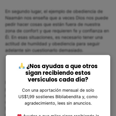
En segundo lugar, el ejemplo de obediencia de
Naamán nos enseña que a veces Dios nos puede
pedir hacer cosas que están fuera de nuestra
zona de confort y que requieren fe y confianza en
Él. En esas situaciones, es necesario tener una
actitud de humildad y obediencia para seguir
adelante sin cuestionarlo demasiado.
¿Nos ayudas a que otros
sigan recibiendo estos
versículos cada día?
Finalmente, el hecho de que Naamán ofreció un
presente al profeta después de su sanación nos
Con una aportación mensual de solo
muestra la importancia de agradecer a aquellos
US$1,99 sostienes Bibliabendita y, como
que nos han ayudado en momentos difíciles.
agradecimiento, lees sin anuncios.
Debemos aprender a mostrar gratitud y
reconocimiento cuando alguien nos tendió una