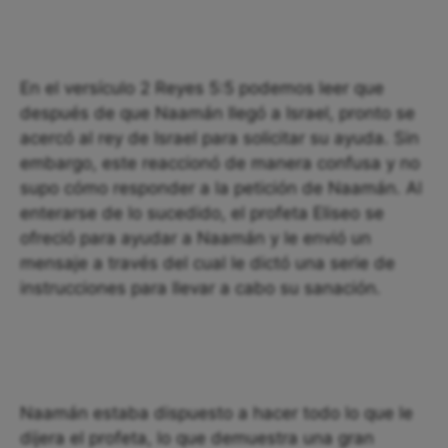
En el versículo 2 Reyes 5:5 podemos leer que
después de que Naamán llegó a Israel, pronto se
acercó al rey de Israel para solicitar su ayuda. Sin
embargo, este reaccionó de manera confusa y no
supo cómo responder a la petición de Naamán. Al
enterarse de lo sucedido, el profeta Eliseo se
ofreció para ayudar a Naamán y le envió un
mensaje a través del cual le dictó una serie de
instrucciones para llevar a cabo su sanación.
Naamán estaba dispuesto a hacer todo lo que le
dijera el profeta, lo que demuestra una gran