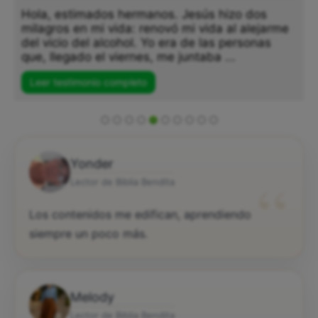
Hola, estimados hermanos. Jesús hizo dos
milagros en mi vida: renovó mi vida al alejarme
del vicio del alcohol. Yo era de las personas
que, llegado el viernes, me juntaba ...
Leer testimonio completo
Yonder
“
Lector de Biblia Bendita
Los contenidos me edifican, aprendiendo
siempre un poco más.
Melody
Lector de Biblia Bendita