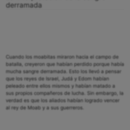
derramada
Cuando los moabitas miraron hacia el campo de
batalla, creyeron que habían perdido porque había
mucha sangre derramada. Esto los llevó a pensar
que los reyes de Israel, Judá y Edom habían
peleado entre ellos mismos y habían matado a
sus propios compañeros de lucha. Sin embargo, la
verdad es que los aliados habían logrado vencer
al rey de Moab y a sus guerreros.