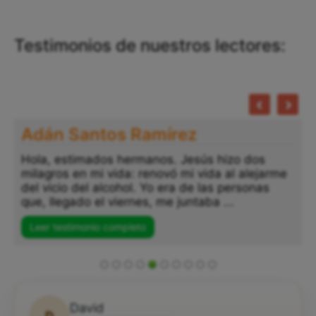
Testimonios de nuestros lectores:
Adán Santos Ramírez
Hola, estimados hermanos. Jesús hizo dos
milagros en mi vida: renovó mi vida al alejarme
del vicio del alcohol. Yo era de las personas
que, llegado el viernes, me juntaba ...
Leer testimonio completo
David
D