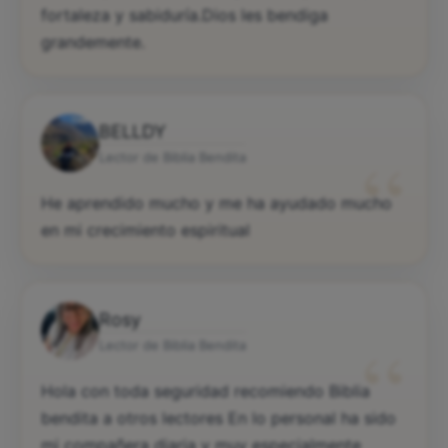
fortaleza y sabiduría.Dios les bendiga
grandemente.
BELLDY
“
Lector de Biblia Bendita
He aprendido mucho y me ha ayudado mucho
en mi crecimiento espiritual
Rosy
“
Lector de Biblia Bendita
Hola con toda seguridad recomiendo Biblia
bendita a otros lectores En lo personal ha sido
mi compañera diaria y muy especialmente