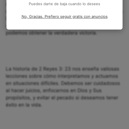
en Sus propósitos para nuestra vida. Finalmente,
Puedes darte de baja cuando lo desees
es importante recordar que el pecado siempre nos
No, Gracias. Prefiero seguir gratis con anuncios
llevará a la derrota y sólo cuando nos
arrepentimos y ponemos nuestra fe en Jesús,
podemos obtener la verdadera victoria.
La historia de 2 Reyes 3: 23 nos enseña valiosas
lecciones sobre cómo interpretamos y actuamos
en situaciones difíciles. Debemos ser cuidadosos
al hacer juicios, enfocarnos en Dios y Sus
propósitos, y evitar el pecado si deseamos tener
éxito en la vida.