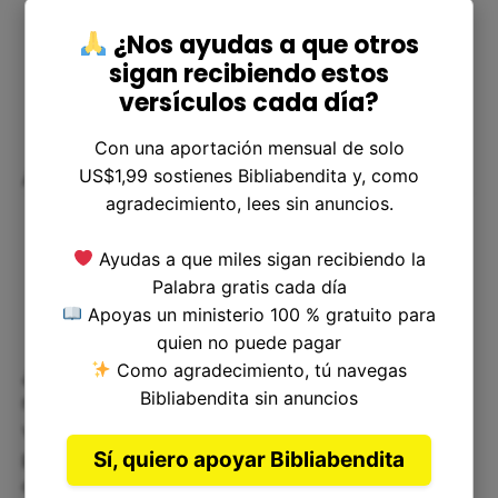
¿Nos ayudas a que otros
sigan recibiendo estos
versículos cada día?
Con una aportación mensual de solo
Aplicación en nuestra vida
US$1,99 sostienes Bibliabendita y, como
agradecimiento, lees sin anuncios.
Ayudas a que miles sigan recibiendo la
Palabra gratis cada día
Apoyas un ministerio 100 % gratuito para
quien no puede pagar
Como agradecimiento, tú navegas
¿Cómo podemos aplicar esta narrativa para
Bibliabendita sin anuncios
nuestra vida? En primer lugar, debemos buscar la
verdad detrás de los hechos y no ser engañados
Sí, quiero apoyar Bibliabendita
por nuestras percepciones. En segundo lugar,
debemos mantener nuestra perspectiva en Dios y