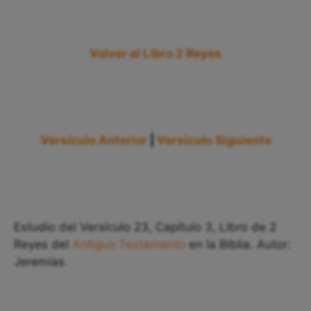
Volver al Libro 2 Reyes
Versículo Anterior
|
Versículo Siguiente
Estudio del Versículo 23, Capítulo 3, Libro de 2
Reyes del
Antiguo Testamento
en la Biblia. Autor:
Jeremías.