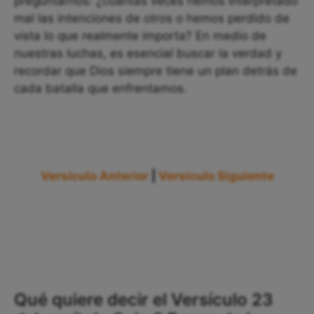
preguntarnos: ¿cuántas veces hemos interpretado
mal las intenciones de otros o hemos perdido de
vista lo que realmente importa? En medio de
nuestras luchas, es esencial buscar la verdad y
recordar que Dios siempre tiene un plan detrás de
cada batalla que enfrentamos.
Versículo Anterior
|
Versículo Siguiente
Qué quiere decir el Versículo 23