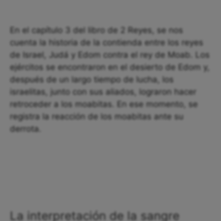
En el capítulo 3 del libro de 2 Reyes, se nos
cuenta la historia de la contienda entre los reyes
de Israel, Judá y Edom contra el rey de Moab. Los
ejércitos se encontraron en el desierto de Edom y,
después de un largo tiempo de lucha, los
israelitas, junto con sus aliados, lograron hacer
retroceder a los moabitas. En ese momento, se
registra la reacción de los moabitas ante su
derrota.
La interpretación de la sangre