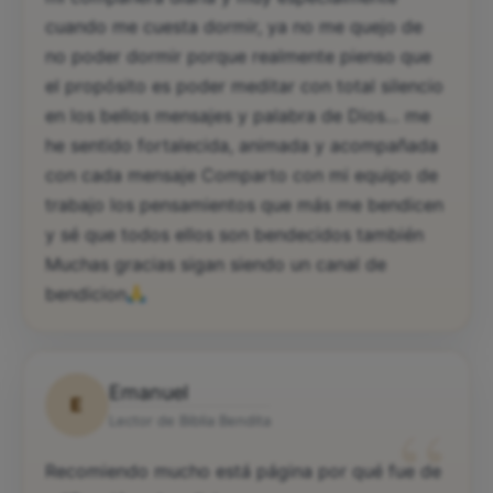
cuando me cuesta dormir, ya no me quejo de
no poder dormir porque realmente pienso que
el propósito es poder meditar con total silencio
en los bellos mensajes y palabra de Dios… me
he sentido fortalecida, animada y acompañada
con cada mensaje Comparto con mi equipo de
trabajo los pensamientos que más me bendicen
y sé que todos ellos son bendecidos también
Muchas gracias sigan siendo un canal de
bendicion
Emanuel
E
“
Lector de Biblia Bendita
Recomiendo mucho está página por qué fue de