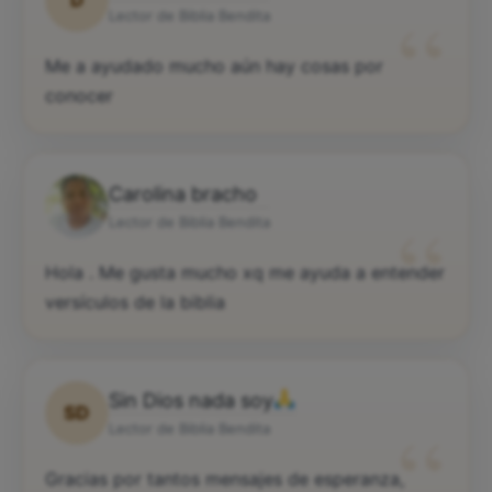
“
Lector de Biblia Bendita
Me a ayudado mucho aún hay cosas por
conocer
Carolina bracho
“
Lector de Biblia Bendita
Hola . Me gusta mucho xq me ayuda a entender
versículos de la biblia
Sin Dios nada soy
SD
“
Lector de Biblia Bendita
Gracias por tantos mensajes de esperanza,