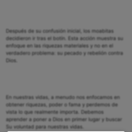
Después de su confusión inicial, los moabitas
decidieron ir tras el botín. Esta acción muestra su
enfoque en las riquezas materiales y no en el
verdadero problema: su pecado y rebelión contra
Dios.
En nuestras vidas, a menudo nos enfocamos en
obtener riquezas, poder o fama y perdemos de
vista lo que realmente importa. Debemos
aprender a poner a Dios en primer lugar y buscar
Su voluntad para nuestras vidas.