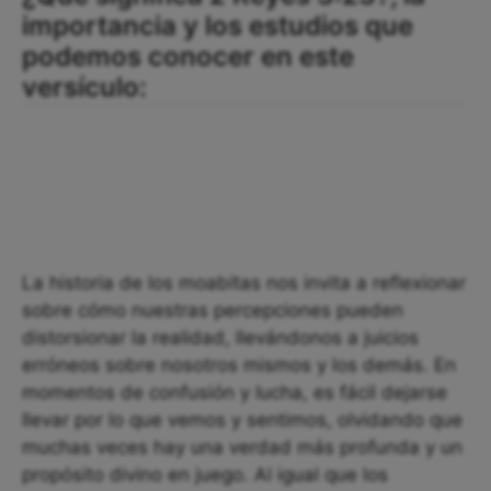
importancia y los estudios que
podemos conocer en este
versículo:
La historia de los moabitas nos invita a reflexionar
sobre cómo nuestras percepciones pueden
distorsionar la realidad, llevándonos a juicios
erróneos sobre nosotros mismos y los demás. En
momentos de confusión y lucha, es fácil dejarse
llevar por lo que vemos y sentimos, olvidando que
muchas veces hay una verdad más profunda y un
propósito divino en juego. Al igual que los