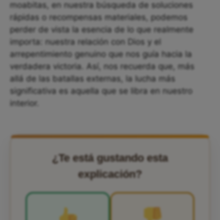
moabitas, en nuestra búsqueda de soluciones
rápidas o recompensas materiales, podemos
perder de vista la esencia de lo que realmente
importa: nuestra relación con Dios y el
arrepentimiento genuino que nos guía hacia la
verdadera victoria. Así, nos recuerda que, más
allá de las batallas externas, la lucha más
significativa es aquella que se libra en nuestro
interior.
¿Te está gustando esta
explicación?