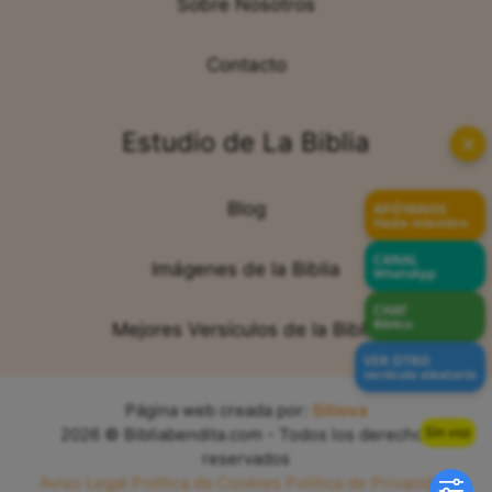
Sobre Nosotros
Contacto
Estudio de La Biblia
✕
Blog
APÓYANOS
Hazte miembro
CANAL
Imágenes de la Biblia
WhatsApp
CHAT
Bíblico
Mejores Versículos de la Biblia
VER OTRO
versículo aleatorio
Página web creada por:
Sitiova
Sin voz
2026 © Bibliabendita.com - Todos los derechos
reservados
Aviso Legal
Política de Cookies
Política de Privacidad