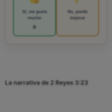
Sí, me gusta
No, puede
mucho
mejorar
0
La narrativa de 2 Reyes 3:23