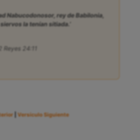
dad Nabucodonosor, rey de Babilonia,
iervos la tenían sitiada.’
2 Reyes 24:11
erior
|
Versículo Siguiente