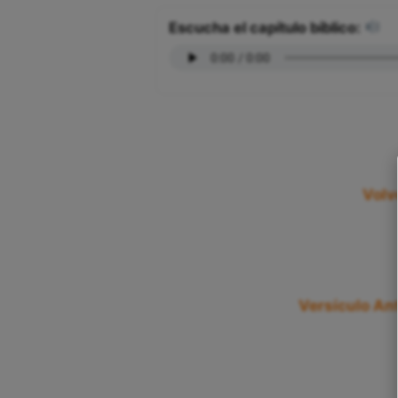
Escucha el capítulo bíblico:
Volv
Versículo Ant