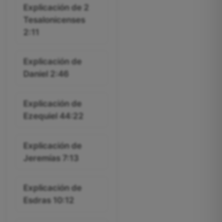
Explicación de 2
Tesalonicenses
2:11
Explicación de
Daniel 2:46
Explicación de
Ezequiel 44:22
Explicación de
Jeremías 7:13
Explicación de
Esdras 10:12