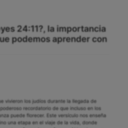
yes 24:11?, la importancia
que podemos aprender con
e vivieron los judíos durante la llegada de
oderoso recordatorio de que incluso en los
za puede florecer. Este versículo nos enseña
sino una etapa en el viaje de la vida, donde