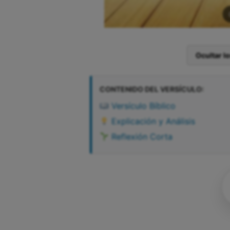
Ocultar l
CONTENIDO DEL VERSÍCULO:
Versículo Bíblico
Explicación y Análisis
Reflexión Corta