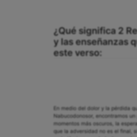
¿Qué significa 2 Re
y las enseñanzas 
este verso:
En medio del dolor y la pérdida qu
Nabucodonosor, encontramos un p
momentos más oscuros, la esperan
que la adversidad no es el final, 