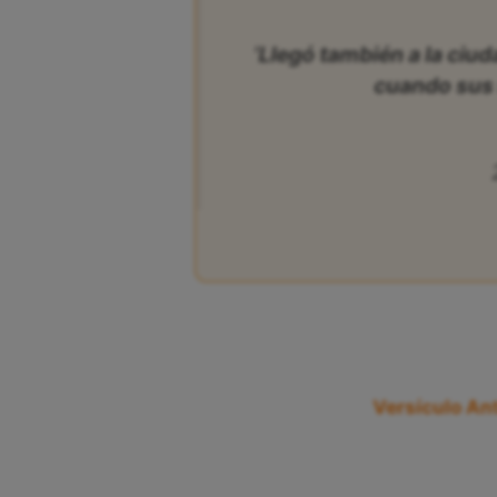
‘Llegó también a la ciu
cuando sus s
Versículo Ant