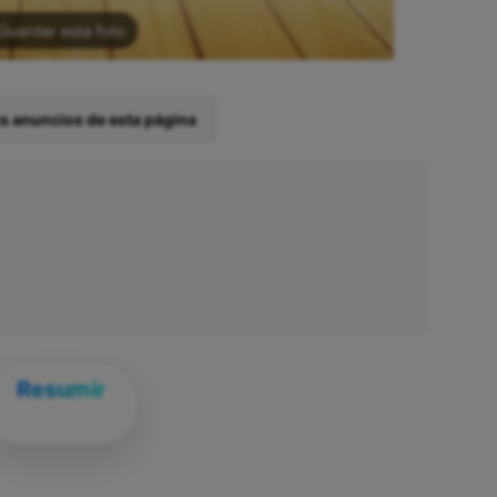
Guardar esta foto
os anuncios de esta página
Resumir