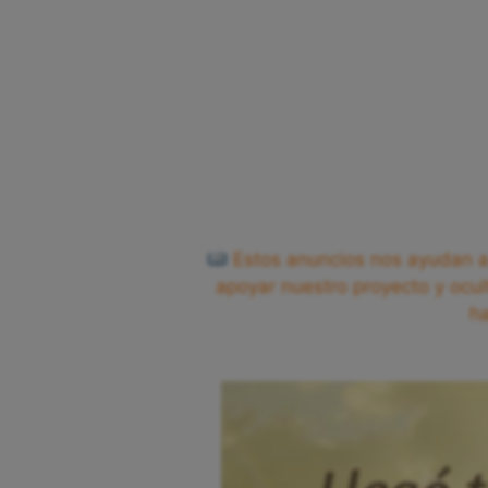
Estos anuncios nos ayudan a 
apoyar nuestro proyecto y ocul
h