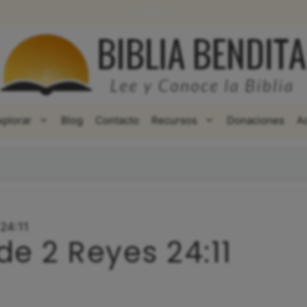
WhatsApp
Facebook
X
xplorar
Blog
Contacto
Recursos
Donaciones
A
 24:11
de 2 Reyes 24:11