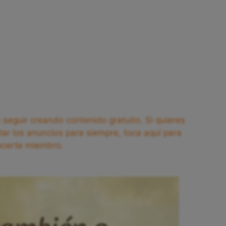
seguir creando contenido gratuito. Si quieres
tar los anuncios para siempre, toca aquí para
acerte miembro.