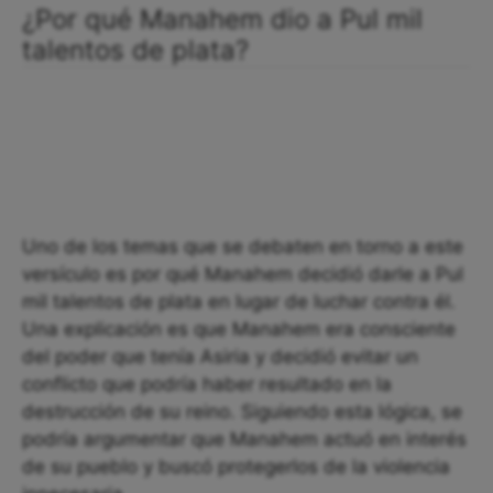
¿Por qué Manahem dio a Pul mil
talentos de plata?
Uno de los temas que se debaten en torno a este
versículo es por qué Manahem decidió darle a Pul
mil talentos de plata en lugar de luchar contra él.
Una explicación es que Manahem era consciente
del poder que tenía Asiria y decidió evitar un
conflicto que podría haber resultado en la
destrucción de su reino. Siguiendo esta lógica, se
podría argumentar que Manahem actuó en interés
de su pueblo y buscó protegerlos de la violencia