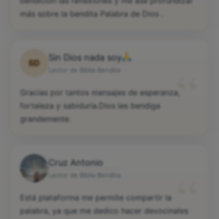
Solo quiero ser breve me a sido de mucha
bendición las reflexiones y me asé profundizar
más sobre la bendita Palabra de Dios .
Sin Dios nada soy
SD
“
Lector de Biblia Bendita
Gracias por tantos mensajes de esperanza,
fortaleza y sabiduría.Dios les bendiga
grandemente.
Cruz Antonio
“
Lector de Biblia Bendita
Está plataforma me permite compartir la