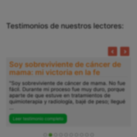
Testimonios de nuestros lectores:
Testimonio Vanessa: Después de
años luchando contra mis
adicciones: Dios me salvó
"Después de años luchando contra mis
adicciones, y cuando ya creía que todo estaba
perdido, Dios, con su misericordia y amor, me
sostuvo en sus manos. Me dio paz, tranquilidad
...
Leer testimonio completo