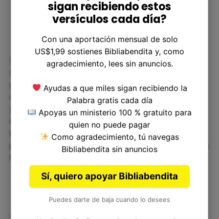
sigan recibiendo estos
versículos cada día?
Con una aportación mensual de solo
US$1,99 sostienes Bibliabendita y, como
Si bien la historia de Manahem es específica de
agradecimiento, lees sin anuncios.
su tiempo y contexto, hay lecciones que podemos
aplicar a nuestras propias vidas. A veces
Ayudas a que miles sigan recibiendo la
enfrentamos desafíos que parecen abrumadores,
Palabra gratis cada día
y tenemos que tomar decisiones difíciles para
Apoyas un ministerio 100 % gratuito para
navegar a través de ellos. En estos momentos, es
quien no puede pagar
importante ser estratégicos y pensar en el
Como agradecimiento, tú navegas
panorama general. ¿Cuáles son nuestros objetivos
Bibliabendita sin anuncios
finales, y qué decisiones nos acercarán a ellos?
Sí, quiero apoyar Bibliabendita
Puedes darte de baja cuando lo desees