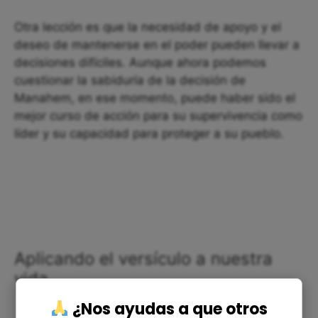
Otra lección es que la necesidad de apoyo y el
deseo de mantenerse en el poder pueden llevar a
decisiones difíciles. Aunque ahora podemos
cuestionar la sabiduría de la decisión de
Manahem, en ese momento, puede haber sido el
mejor curso de acción para su supervivencia como
líder y su capacidad para proteger a su pueblo.
Aplicando el versículo a nuestra
vida
¿Nos ayudas a que otros