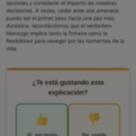
opciones y considerar el impacto de nuestras
decisiones. A veces, ceder ante una amenaza
puede ser el primer paso hacia una paz más
duradera, recordándonos que el verdadero
liderazgo implica tanto la firmeza como la
flexibilidad para navegar por las tormentas de la
vida.
¿Te está gustando esta
explicación?
Sí, me gusta
No, puede