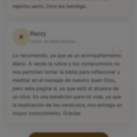
confiados que la palabra sea inspirada por el
espíritu santo..Dios les bendiga..
Razzy
R
“
Lector de Biblia Bendita
Lo recomiendo, ya que es un acompañamiento
diario. A veces la rutina y los compromisos no
nos permiten tomar la biblia para reflexionar y
meditar en el mensaje de nuestro buen Dios,
pero esta pagina sí, ya que está al alcance de
un click. Es una bendición para mi vida, ya que
la explicación de los versículos, nos entrega un
mayor conocimiento. Gracias