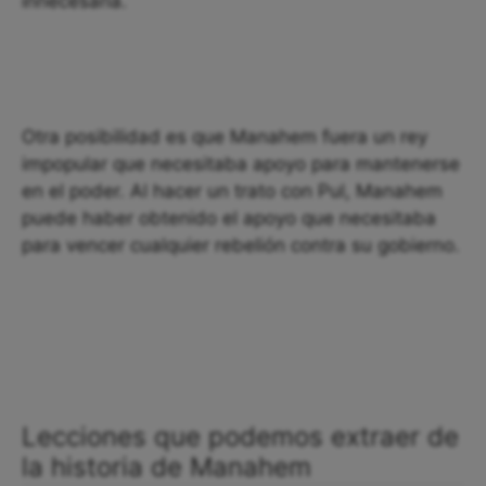
innecesaria.
Otra posibilidad es que Manahem fuera un rey
impopular que necesitaba apoyo para mantenerse
en el poder. Al hacer un trato con Pul, Manahem
puede haber obtenido el apoyo que necesitaba
para vencer cualquier rebelión contra su gobierno.
Lecciones que podemos extraer de
la historia de Manahem