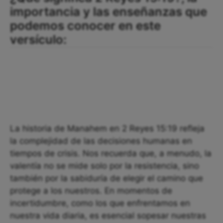
importancia y las enseñanzas que
podemos conocer en este
versículo:
La historia de Manahem en 2 Reyes 15:19 refleja
la complejidad de las decisiones humanas en
tiempos de crisis. Nos recuerda que, a menudo, la
valentía no se mide solo por la resistencia, sino
también por la sabiduría de elegir el camino que
protege a los nuestros. En momentos de
incertidumbre, como los que enfrentamos en
nuestra vida diaria, es esencial sopesar nuestras