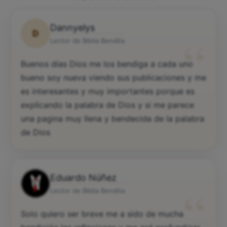
Dannyelys
D
“
Lector de Biblia Bendita
Buenos días Dios me los bendiga a cada uno
bueno soy nueva viendo sus publicaciones y me
es interesantes y muy importantes porque es
explicando la palabra de Dios y si me parece
una pagina muy llena y bendecida de la palabra
de Dios
Eduardo Núñez
“
Lector de Biblia Bendita