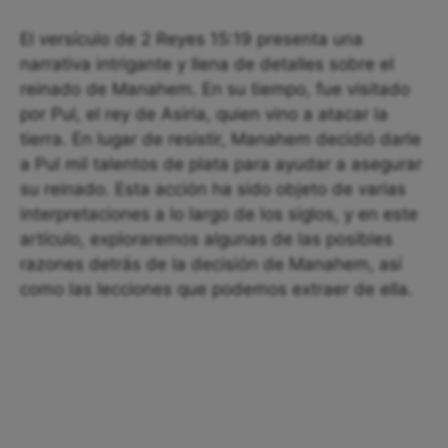
El versículo de 2 Reyes 15:19 presenta una
narrativa intrigante y llena de detalles sobre el
reinado de Manahem. En su tiempo, fue visitado
por Pul, el rey de Asiria, quien vino a atacar la
tierra. En lugar de resistir, Manahem decidió darle
a Pul mil talentos de plata para ayudar a asegurar
su reinado. Esta acción ha sido objeto de varias
interpretaciones a lo largo de los siglos, y en este
artículo, exploraremos algunas de las posibles
razones detrás de la decisión de Manahem, así
como las lecciones que podemos extraer de ella.