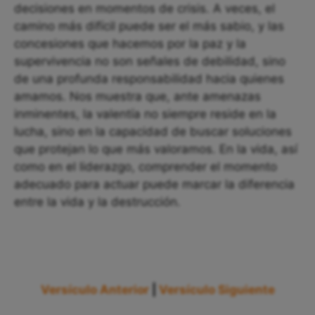
decisiones en momentos de crisis. A veces, el
camino más difícil puede ser el más sabio, y las
concesiones que hacemos por la paz y la
supervivencia no son señales de debilidad, sino
de una profunda responsabilidad hacia quienes
amamos. Nos muestra que, ante amenazas
inminentes, la valentía no siempre reside en la
lucha, sino en la capacidad de buscar soluciones
que protejan lo que más valoramos. En la vida, así
como en el liderazgo, comprender el momento
adecuado para actuar puede marcar la diferencia
entre la vida y la destrucción.
Versículo Anterior
|
Versículo Siguiente