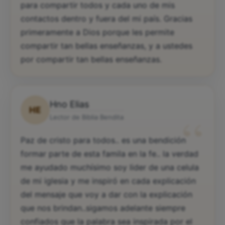
palabra, ya que me dedico hacer devocinales
para compartir todos y cada uno de mis
contactos dentro y fuera del mi país. Gracias
primeramente a Dios porque les permite
compartir tan bellas enseñanzas, y a ustedes
por compartir tan bellas enseñanzas.
Hno Elias
HE
“
Lector de Biblia Bendita
Paz de cristo para todos.. es una bendición
formar parte de esta famila en la fe.. la verdad
me ayudado muchísimo soy lider de una celula
de mi iglesia y me inspiró en cada explicación
del mensaje que voy a dar con la explicación
que nos brindan..sigamos adelante siempre