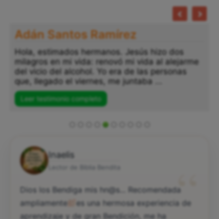
Adán Santos Ramírez
Hola, estimados hermanos. Jesús hizo dos
milagros en mi vida: renovó mi vida al alejarme
del vicio del alcohol. Yo era de las personas
que, llegado el viernes, me juntaba ...
Leer testimonio completo
Inaelis
“
Lector de Biblia Bendita
Dios los Bendiga mis hn@s... Recomendada
ampliamente
es una hermosa experiencia de
aprendizaje y de gran Bendición, me ha