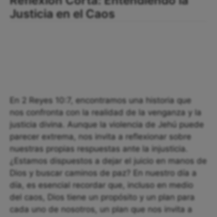
Reflexión Corta: Entendiendo la
Justicia en el Caos
En 2 Reyes 10:7, encontramos una historia que
nos confronta con la realidad de la venganza y la
justicia divina. Aunque la violencia de Jehú puede
parecer extrema, nos invita a reflexionar sobre
nuestras propias respuestas ante la injusticia.
¿Estamos dispuestos a dejar el juicio en manos de
Dios y buscar caminos de paz? En nuestro día a
día, es esencial recordar que, incluso en medio
del caos, Dios tiene un propósito y un plan para
cada uno de nosotros, un plan que nos invita a