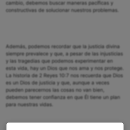
cambio, debemos buscar maneras pacíficas y
constructivas de solucionar nuestros problemas.
Además, podemos recordar que la justicia divina
siempre prevalece y que, a pesar de las injusticias
y las tragedias que podemos experimentar en
esta vida, hay un Dios que nos ama y nos protege.
La historia de 2 Reyes 10:7 nos recuerda que Dios
es un Dios de justicia y que, aunque a veces
pueden parecernos las cosas no van bien,
debemos tener confianza en que Él tiene un plan
para nuestras vidas.