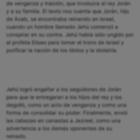
de venganza y traición, que involucra al rey Jorán
y a su familia. El texto nos cuenta que Jorán, hijo
de Acab, se encontraba reinando en Israel,
cuando un hombre llamado Jehú comenzó a
conspirar en su contra. Jehú había sido ungido por
el profeta Eliseo para tomar el trono de Israel y
purificar la nación de los ídolos y la idolatría.
Jehú logró engañar a los seguidores de Jorán
para que le entregaran a los hijos del rey y los
degolló, como un acto de venganza y como una
forma de consolidar su poder. Finalmente, envió
las cabezas en canastas a Jezreel, como una
advertencia a los demás oponentes de su
reinado.