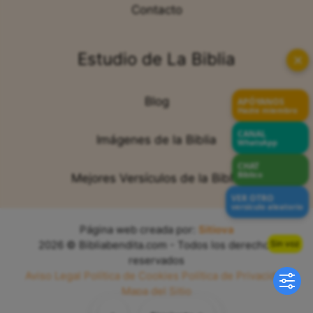
Contacto
Estudio de La Biblia
✕
Blog
APÓYANOS
Hazte miembro
CANAL
Imágenes de la Biblia
WhatsApp
CHAT
Bíblico
Mejores Versículos de la Biblia
VER OTRO
versículo aleatorio
Página web creada por:
Sitiova
Sin voz
2026 © Bibliabendita.com - Todos los derechos
reservados
Aviso Legal
Política de Cookies
Política de Privacidad
Mapa del Sitio