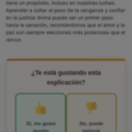
tiene un propósito, incluso en nuestras luchas.
Aprender a soltar el peso de la venganza y confiar
en la justicia divina puede ser un primer paso
hacia la sanación, recordándonos que el amor y la
paz son siempre elecciones más poderosas que el
rencor.
¿Te está gustando esta
explicación?
Sí, me gusta
No, puede
mucho
mejorar