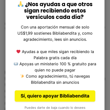
¿Nos ayudas a que otros
sigan recibiendo estos
versículos cada día?
¿Cómo puede ayudar este
Con una aportación mensual de solo
versículo a los lectores de la Biblia?
US$1,99 sostienes Bibliabendita y, como
agradecimiento, lees sin anuncios.
Ayudas a que miles sigan recibiendo la
Palabra gratis cada día
Apoyas un ministerio 100 % gratuito para
quien no puede pagar
Este versículo puede ser de gran ayuda para los
Como agradecimiento, tú navegas
lectores de la Biblia que se encuentran explorando
Bibliabendita sin anuncios
temas como la venganza, la justicia y la soberanía
divina. A través de la historia de Jehú y su
Sí, quiero apoyar Bibliabendita
venganza contra la familia real de Israel, podemos
reflexionar sobre los motivos que nos llevan a
Puedes darte de baja cuando lo desees
buscar venganza y comprender las implicaciones