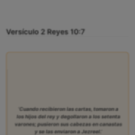
Versículo 2 Reyes 10:7
‘Cuando recibieron las cartas, tomaron a
los hijos del rey y degollaron a los setenta
varones; pusieron sus cabezas en canastas
y se las enviaron a Jezreel.’