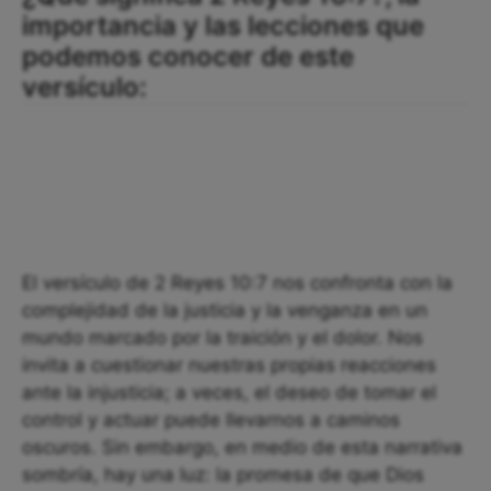
importancia y las lecciones que
podemos conocer de este
versículo:
El versículo de 2 Reyes 10:7 nos confronta con la
complejidad de la justicia y la venganza en un
mundo marcado por la traición y el dolor. Nos
invita a cuestionar nuestras propias reacciones
ante la injusticia; a veces, el deseo de tomar el
control y actuar puede llevarnos a caminos
oscuros. Sin embargo, en medio de esta narrativa
sombría, hay una luz: la promesa de que Dios