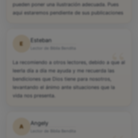
pueden poner una ilustración adecuada. Pues
aqui estaremos pendiente de sus publicaciones
Esteban
E
“
Lector de Biblia Bendita
La recomiendo a otros lectores, debido a que al
leerla día a día me ayuda y me recuerda las
bendiciones que Dios tiene para nosotros,
levantando el ánimo ante situaciones que la
vida nos presenta.
Angely
A
Lector de Biblia Bendita