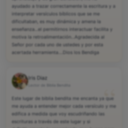
ayudado a trazar correctamente la escritura y a
interpretar versículos bíblicos que se me
dificultaban, es muy dinámica y amena la
enseñanza...el permitirnos interactuar facilita y
motiva la retroalimentación...Agradecida al
Señor por cada uno de ustedes y por esta
acertada herramienta....Dios los Bendiga
Iris Diaz
“
Lector de Biblia Bendita
Este lugar de biblia bendita me encanta ya que
me ayuda a entender mejor cada versículo y me
edifica a medida que voy escudriñando las
escrituras a través de este lugar y si