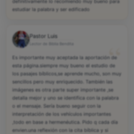
definitivamente lo recomiendo muy bueno para
estudiar la palabra y ser edificado
Pastor Luis
“
Lector de Biblia Bendita
Es importante muy aceptada la aportación de
esta página.siempre muy bueno el estudio de
los pasajes bíblicos,se aprende mucho, son muy
sencillos pero muy enriquecido. También las
imágenes es otra parte super importante ,se
detalla mejor y uno se identifica con la palabra
o el mensaje. Sería bueno seguir con la
interpretación de los vehículos importantes
,todo en base a hermenéutica. Pido q cada día
envien.una reflexión con la cita bíblica y si