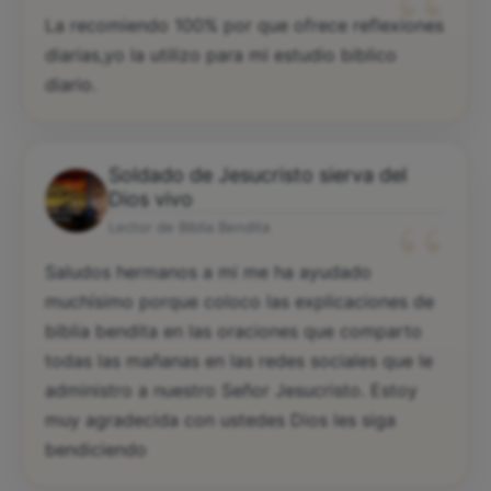
“
La recomiendo 100% por que ofrece reflexiones
diarias,yo la utilizo para mi estudio biblico
diario.
Soldado de Jesucristo sierva del
“
Dios vivo
Lector de Biblia Bendita
Saludos hermanos a mi me ha ayudado
muchísimo porque coloco las explicaciones de
biblia bendita en las oraciones que comparto
todas las mañanas en las redes sociales que le
administro a nuestro Señor Jesucristo. Estoy
muy agradecida con ustedes Dios les siga
bendiciendo