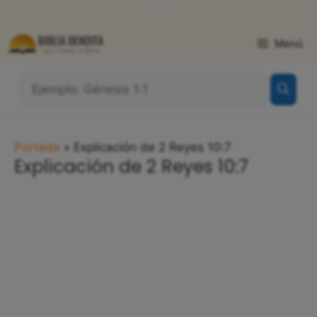
Saltar
WhatsApp
Facebook
X
al
contenido
Menú
¿Qué
Buscas?:
Portada
»
Explicación de 2 Reyes 10:7
Explicación de 2 Reyes 10:7