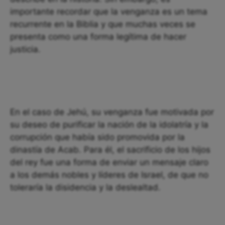
importante recordar que la venganza es un tema
recurrente en la Biblia y que muchas veces se
presenta como una forma legítima de hacer
justicia.
En el caso de Jehú, su venganza fue motivada por
su deseo de purificar la nación de la idolatría y la
corrupción que había sido promovida por la
dinastía de Acab. Para él, el sacrificio de los hijos
del rey fue una forma de enviar un mensaje claro
a los demás nobles y líderes de Israel, de que no
toleraría la disidencia y la deslealtad.