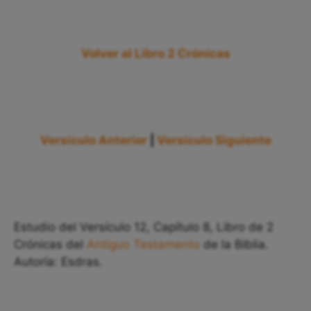
Volver al Libro 2 Crónicas
Versículo Anterior
|
Versículo Siguiente
Estudio del Versículo 12, Capítulo 8, Libro de 2
Crónicas del
Antiguo Testamento
de la Biblia.
Autoría: Esdras.