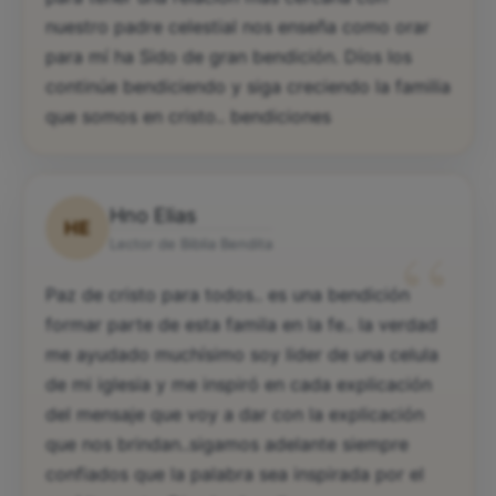
nuestro padre celestial nos enseña como orar
para mí ha Sido de gran bendición. Díos los
continúe bendiciendo y siga creciendo la familia
que somos en cristo.. bendiciones
Hno Elias
HE
“
Lector de Biblia Bendita
Paz de cristo para todos.. es una bendición
formar parte de esta famila en la fe.. la verdad
me ayudado muchísimo soy lider de una celula
de mi iglesia y me inspiró en cada explicación
del mensaje que voy a dar con la explicación
que nos brindan..sigamos adelante siempre
confiados que la palabra sea inspirada por el