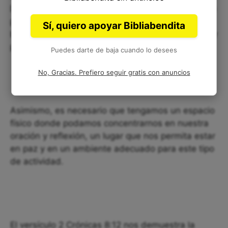
Debemos buscar momentos de reflexión y oración
para conectarnos con Dios y agradecerle por sus
Sí, quiero apoyar Bibliabendita
bendiciones, pedirle perdón por nuestros errores y
pedir su protección.
Puedes darte de baja cuando lo desees
No, Gracias. Prefiero seguir gratis con anuncios
Asimismo, es necesario que tengamos un espacio
físico donde podamos concentrarnos en nuestra
oración y reflexión, un lugar que nos permita estar
en paz y en un ambiente adecuado para este tipo
de actividad.
El versículo 2 Crónicas 8:12 nos demuestra la