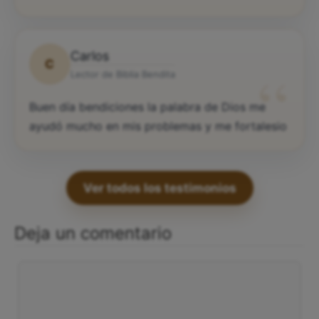
Carlos
C
“
Lector de Biblia Bendita
Buen día bendiciones la palabra de Dios me
ayudó mucho en mis problemas y me fortalesio
Ver todos los testimonios
Deja un comentario
Comentario