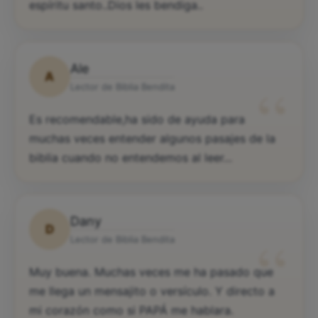
espíritu santo..Dios les bendiga..
Ale
A
“
Lector de Biblia Bendita
Es recomendable,ha sido de ayuda para
muchas veces entender algunos pasajes de la
biblia cuando no entendemos al leer...
Dany
D
“
Lector de Biblia Bendita
Muy buena. Muchas veces me ha pasado que
me llega un mensajito o versículo. Y directo a
mi corazón como si PAPÁ me hablara.