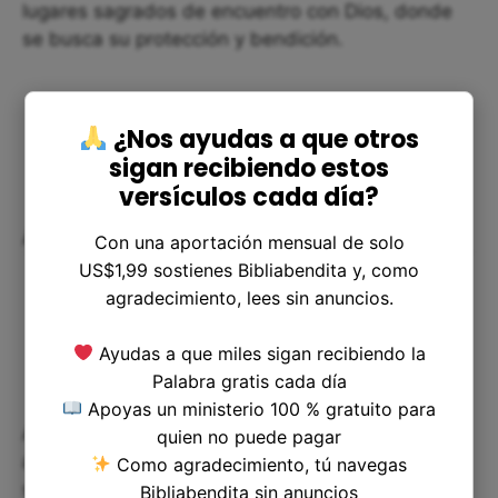
lugares sagrados de encuentro con Dios, donde
se busca su protección y bendición.
¿Nos ayudas a que otros
sigan recibiendo estos
versículos cada día?
Aplicación en nuestra vida
Con una aportación mensual de solo
US$1,99 sostienes Bibliabendita y, como
agradecimiento, lees sin anuncios.
Ayudas a que miles sigan recibiendo la
Palabra gratis cada día
Apoyas un ministerio 100 % gratuito para
Aunque no ofrezcamos holocaustos en la
quien no puede pagar
actualidad, la adoración y la sumisión a Dios
Como agradecimiento, tú navegas
siguen siendo importantes en nuestra vida diaria.
Bibliabendita sin anuncios