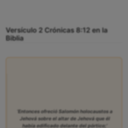
Versículo 2 Crónicas 8:12 en la
Biblia
‘Entonces ofreció Salomón holocaustos a
Jehová sobre el altar de Jehová que él
había edificado delante del pórtico;’