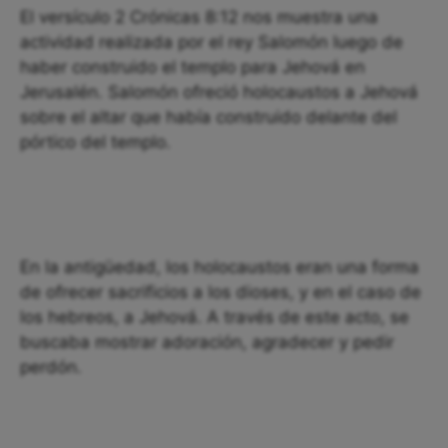
El versículo 2 Crónicas 8:12 nos muestra una
actividad realizada por el rey Salomón luego de
haber construido el templo para Jehová en
Jerusalén. Salomón ofreció holocaustos a Jehová
sobre el altar que había construido delante del
pórtico del templo.
En la antigüedad, los holocaustos eran una forma
de ofrecer sacrificios a los dioses, y en el caso de
los hebreos, a Jehová. A través de este acto, se
buscaba mostrar adoración, agradecer y pedir
perdón.