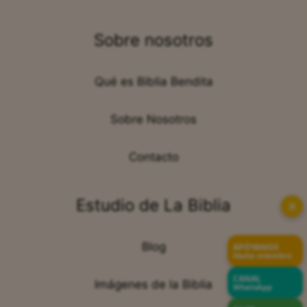
Sobre nosotros
Qué es Biblia Bendita
Sobre Nosotros
Contacto
Estudio de La Biblia
✕
Blog
APÓYANOS
Hazte miembro
CANAL
Imágenes de la Biblia
WhatsApp