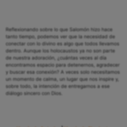
Reflexionando sobre lo que Salomón hizo hace
tanto tiempo, podemos ver que la necesidad de
conectar con lo divino es algo que todos llevamos
dentro. Aunque los holocaustos ya no son parte
de nuestra adoración, ¿cuántas veces al día
encontramos espacio para detenernos, agradecer
y buscar esa conexión? A veces solo necesitamos
un momento de calma, un lugar que nos inspire y,
sobre todo, la intención de entregarnos a ese
diálogo sincero con Dios.