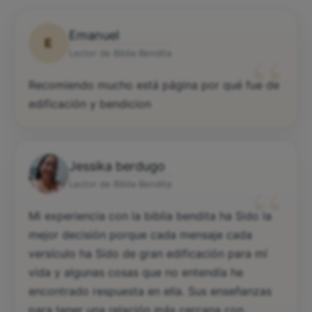
Emanuel
E
“
Lector de Biblia Bendita
Recomiendo mucho está página por qué fue de
edificación y bendicion
Jessika berdugo
“
Lector de Biblia Bendita
Mi experiencia con la biblia bendita ha Sido la
mejor decisión porque cada mensaje cada
versículo ha Sido de gran edificación para mí
vida y algunas cosas que no entendía he
encontrado respuesta en ella. Sus enseñanzas
para tener una relación más cercana con