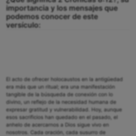
importancia y los mensajes que
podemos conocer de este
versículo:
El acto de ofrecer holocaustos en la antigüedad
era más que un ritual; era una manifestación
tangible de la búsqueda de conexión con lo
divino, un reflejo de la necesidad humana de
expresar gratitud y vulnerabilidad. Hoy, aunque
esos sacrificios han quedado en el pasado, el
anhelo de acercarnos a Dios sigue vivo en
nosotros. Cada oración, cada susurro de