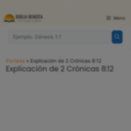
Saltar
WhatsApp
Facebook
X
al
contenido
Menú
¿Qué
Buscas?:
Portada
»
Explicación de 2 Crónicas 8:12
Explicación de 2 Crónicas 8:12