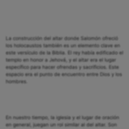
La construcción del altar donde Salomón ofreció
los holocaustos también es un elemento clave en
este versículo de la Biblia. El rey había edificado el
templo en honor a Jehová, y el altar era el lugar
específico para hacer ofrendas y sacrificios. Este
espacio era el punto de encuentro entre Dios y los
hombres.
En nuestro tiempo, la iglesia y el lugar de oración
en general, juegan un rol similar al del altar. Son