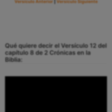
Versículo Anterior
|
Versículo Siguiente
Qué quiere decir el Versículo 12 del
capítulo 8 de 2 Crónicas en la
Biblia: