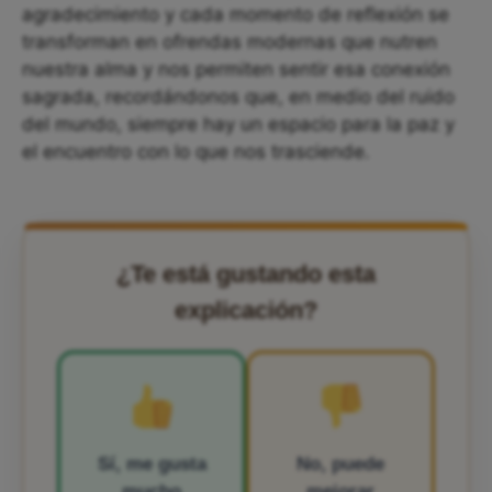
agradecimiento y cada momento de reflexión se
transforman en ofrendas modernas que nutren
nuestra alma y nos permiten sentir esa conexión
sagrada, recordándonos que, en medio del ruido
del mundo, siempre hay un espacio para la paz y
el encuentro con lo que nos trasciende.
¿Te está gustando esta
explicación?
Sí, me gusta
No, puede
mucho
mejorar