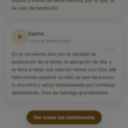
mucho a través de Biblia bendita, por lo que, sí,
ha sido de bendición!
Karina
K
“
Lector de Biblia Bendita
Es un excelente sitio por la claridad de
explicación de la biblia, la aplicación de ella, y
te lleva a tener una relación íntima con Dios. Me
falta mucho explorar su sitio ya que hace poco
lo encontré y estoy entusiasmada por continuar
aprendiendo. Dios les bendiga grandemente.
Ver todos los testimonios