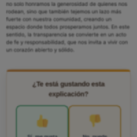
no solo honramos la generosidad de quienes nos
rodean, sino que también tejemos un lazo más
fuerte con nuestra comunidad, creando un
espacio donde todos prosperamos juntos. En este
sentido, la transparencia se convierte en un acto
de fe y responsabilidad, que nos invita a vivir con
un corazón abierto y sólido.
¿Te está gustando esta
explicación?
Sí, me gusta
No, puede