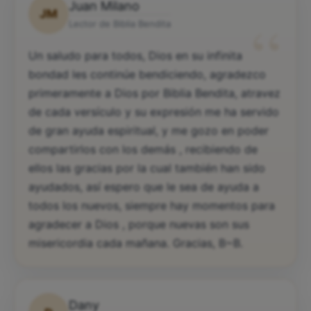
Juan Milano
JM
“
Lector de Biblia Bendita
Un saludo para todos, Dios en su infinita
bondad les continúe bendiciendo, agradezco
primeramente a Dios por Biblia Bendita, atravez
de cada versículo y su expresión me ha servido
de gran ayuda espiritual, y me gozo en poder
compartirlos con los demás , recibiendo de
ellos las gracias por la cual también han sido
ayudados, así espero que le sea de ayuda a
todos los nuevos, siempre hay momentos para
agradecer a Dios , porque nuevas son sus
misericordia cada mañana. Gracias, B~B.
Dany