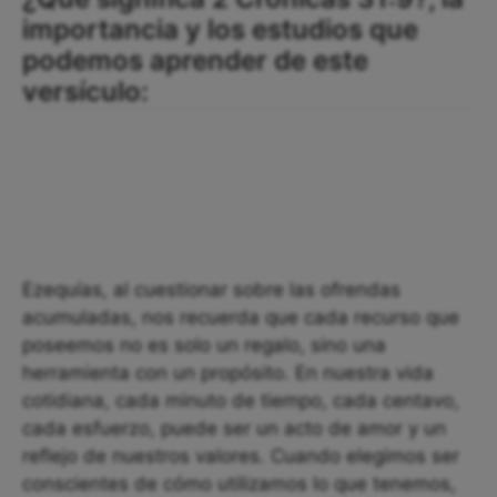
importancia y los estudios que
podemos aprender de este
versículo:
Ezequías, al cuestionar sobre las ofrendas
acumuladas, nos recuerda que cada recurso que
poseemos no es solo un regalo, sino una
herramienta con un propósito. En nuestra vida
cotidiana, cada minuto de tiempo, cada centavo,
cada esfuerzo, puede ser un acto de amor y un
reflejo de nuestros valores. Cuando elegimos ser
conscientes de cómo utilizamos lo que tenemos,