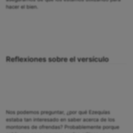
hacer el bien.
Reflexiones sobre el versículo
Nos podemos preguntar, ¿por qué Ezequías
estaba tan interesado en saber acerca de los
montones de ofrendas? Probablemente porque