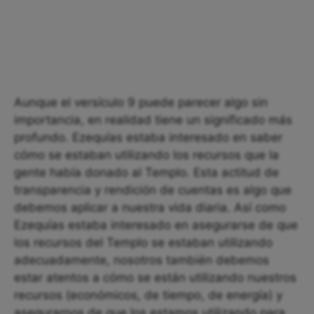
Aunque el versículo 9 puede parecer algo sin
importancia, en realidad tiene un significado más
profundo. Ezequías estaba interesado en saber
cómo se estaban utilizando los recursos que la
gente había donado al Templo. Esta actitud de
transparencia y rendición de cuentas es algo que
debemos aplicar a nuestra vida diaria. Así como
Ezequías estaba interesado en asegurarse de que
los recursos del Templo se estaban utilizando
adecuadamente, nosotros también debemos
estar atentos a cómo se están utilizando nuestros
recursos (económicos, de tiempo, de energía) y
asegurarnos de que los estamos utilizando para