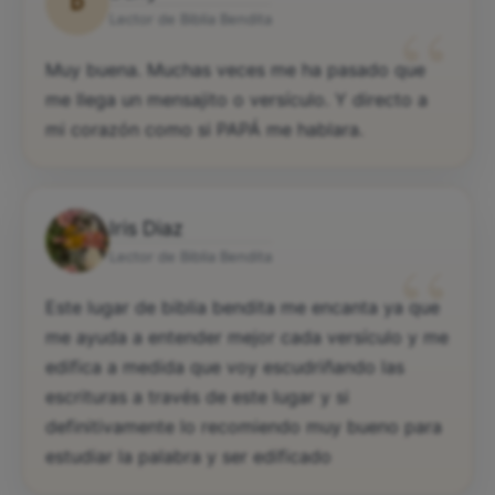
D
“
Lector de Biblia Bendita
Muy buena. Muchas veces me ha pasado que
me llega un mensajito o versículo. Y directo a
mi corazón como si PAPÁ me hablara.
Iris Diaz
“
Lector de Biblia Bendita
Este lugar de biblia bendita me encanta ya que
me ayuda a entender mejor cada versículo y me
edifica a medida que voy escudriñando las
escrituras a través de este lugar y si
definitivamente lo recomiendo muy bueno para
estudiar la palabra y ser edificado