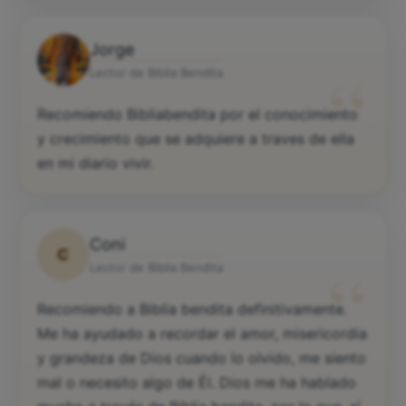
Jorge
“
Lector de Biblia Bendita
Recomiendo Bibliabendita por el conocimiento
y crecimiento que se adquiere a traves de ella
en mi diario vivir.
Coni
C
“
Lector de Biblia Bendita
Recomiendo a Biblia bendita definitivamente.
Me ha ayudado a recordar el amor, misericordia
y grandeza de Dios cuando lo olvido, me siento
mal o necesito algo de Él. Dios me ha hablado