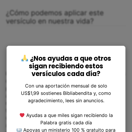
¿Cómo podemos aplicar este
versículo en nuestra vida?
¿Nos ayudas a que otros
sigan recibiendo estos
versículos cada día?
Podemos empezar por hacer una lista de nuestros
recursos (económicos, de tiempo, energía) y
Con una aportación mensual de solo
preguntarnos cómo los estamos utilizando
US$1,99 sostienes Bibliabendita y, como
actualmente. ¿Estamos utilizando nuestros
agradecimiento, lees sin anuncios.
recursos para hacer el bien? ¿Somos
transparentes y responsables en cómo los
Ayudas a que miles sigan recibiendo la
utilizamos? ¿Podemos hacer ajustes para
Palabra gratis cada día
asegurarnos de que estamos utilizando nuestros
Apoyas un ministerio 100 % gratuito para