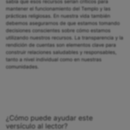
sabía que esos recursos serían críticos para
mantener el funcionamiento del Templo y las
prácticas religiosas. En nuestra vida también
debemos asegurarnos de que estamos tomando
decisiones conscientes sobre cómo estamos
utilizando nuestros recursos. La transparencia y la
rendición de cuentas son elementos clave para
construir relaciones saludables y responsables,
tanto a nivel individual como en nuestras
comunidades.
¿Cómo puede ayudar este
versículo al lector?