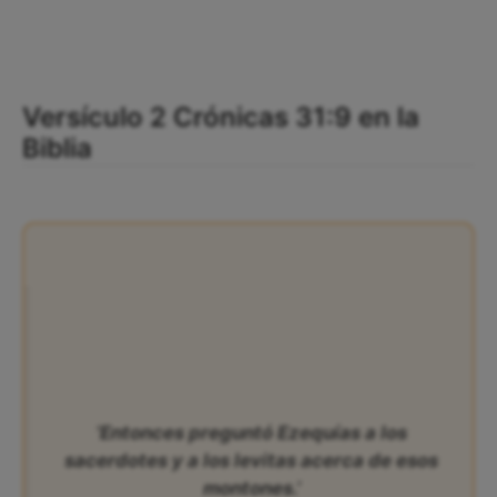
Versículo 2 Crónicas 31:9 en la
Biblia
‘Entonces preguntó Ezequías a los
sacerdotes y a los levitas acerca de esos
montones.’