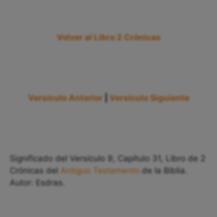
Volver al Libro 2 Crónicas
Versículo Anterior
|
Versículo Siguiente
Significado del Versículo 9, Capítulo 31, Libro de 2
Crónicas del
Antiguo Testamento
de la Biblia.
Autor: Esdras.