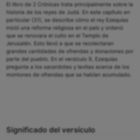
El libro de 2 Crónicas trata principalmente sobre la
historia de los reyes de Judá. En este capítulo en
particular (31), se describe cómo el rey Ezequías
inició una reforma religiosa en el país y ordenó
que se renovara el culto en el Templo de
Jerusalén. Esto llevó a que se recolectaran
grandes cantidades de ofrendas y donaciones por
parte del pueblo. En el versículo 9, Ezequías
pregunta a los sacerdotes y levitas acerca de los
montones de ofrendas que se habían acumulado.
Significado del versículo