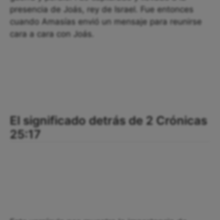
presencia de Joás, rey de Israel. Fue entonces
cuando Amasías envió un mensaje para reunirse
cara a cara con Joás.
El significado detrás de 2 Crónicas
25:17