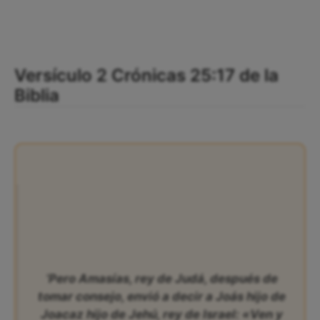
Versículo 2 Crónicas 25:17 de la
Biblia
‘Pero Amasías, rey de Judá, después de
tomar consejo, envió a decir a Joás hijo de
Joacaz hijo de Jehú, rey de Israel: «Ven y