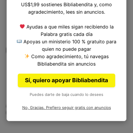
US$1,99 sostienes Bibliabendita y, como
agradecimiento, lees sin anuncios.
Ayudas a que miles sigan recibiendo la
Palabra gratis cada día
Apoyas un ministerio 100 % gratuito para
quien no puede pagar
Resolviendo dudas frecuentes
Como agradecimiento, tú navegas
Bibliabendita sin anuncios
Sí, quiero apoyar Bibliabendita
Puedes darte de baja cuando lo desees
¿Por qué Amasías quiso reunirse
No, Gracias. Prefiero seguir gratis con anuncios
cara a cara con Joás?