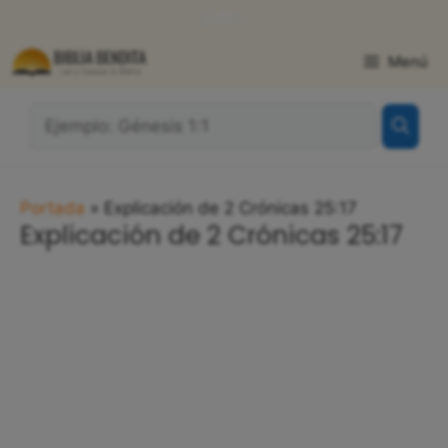
Saltar
WhatsApp
Facebook
X
al
contenido
Menú
¿Qué
Buscas?:
Portada
»
Explicación de 2 Crónicas 25:17
Explicación de 2 Crónicas 25:17