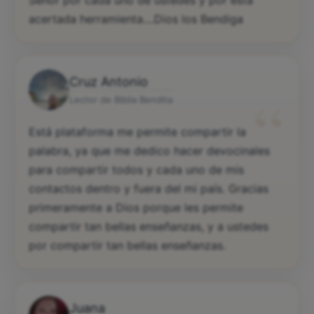
Señor por cada uno de ustedes y por esta
acertada herramienta....Dios los Bendiga
Cruz Antonio
“
Lector de Biblia Bendita
Está plataforma me permite compartir la
palabra, ya que me dedico hacer devocinales
para compartir todos y cada uno de mis
contactos dentro y fuera del mi país. Gracias
primeramente a Dios porque les permite
compartir tan bellas enseñanzas, y a ustedes
por compartir tan bellas enseñanzas.
Juana