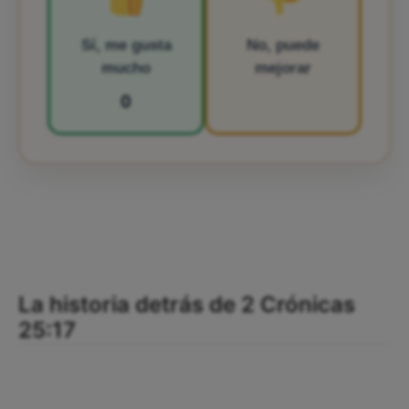
Sí, me gusta
No, puede
mucho
mejorar
0
La historia detrás de 2 Crónicas
25:17