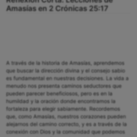
Amasías en 2 Crónicas 25:17
A través de la historia de Amasías, aprendemos
que buscar la dirección divina y el consejo sabio
es fundamental en nuestras decisiones. La vida a
menudo nos presenta caminos seductores que
pueden parecer beneficiosos, pero es en la
humildad y la oración donde encontramos la
fortaleza para elegir sabiamente. Recordemos
que, como Amasías, nuestros corazones pueden
alejarnos del camino correcto, y es a través de la
conexión con Dios y la comunidad que podemos