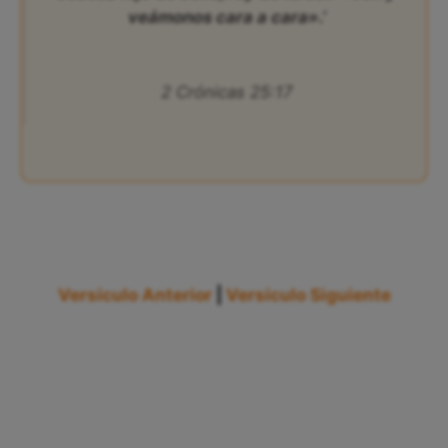
veámonos cara a cara».’
2 Crónicas 25:17
Versículo Anterior
|
Versículo Siguiente