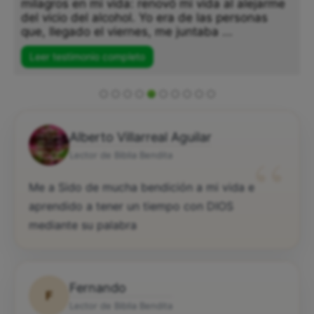
milagros en mi vida: renovó mi vida al alejarme
del vicio del alcohol. Yo era de las personas
que, llegado el viernes, me juntaba ...
Leer testimonio completo
Alberto Villarreal Aguilar
“
Lector de Biblia Bendita
Me a Sido de mucha bendición a mi vida e
aprendido a tener un tiempo con DIOS
mediante su palabra
Fernando
F
Lector de Biblia Bendita