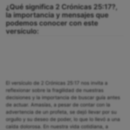
¿Qué significa 2 Crónicas 25:17?,
la importancia y mensajes que
podemos conocer con este
versículo:
El versículo de 2 Crónicas 25:17 nos invita a
reflexionar sobre la fragilidad de nuestras
decisiones y la importancia de buscar guía antes
de actuar. Amasías, a pesar de contar con la
advertencia de un profeta, se dejó llevar por su
orgullo y su deseo de poder, lo que lo llevó a una
caída dolorosa. En nuestra vida cotidiana, a