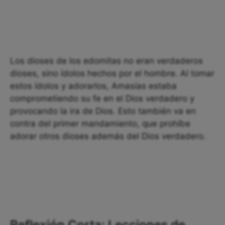
Los dioses de los edomitas no eran verdaderos
dioses, sino ídolos hechos por el hombre. Al tomar
estos ídolos y adorarlos, Amasías estaba
comprometiendo su fe en el Dios verdadero y
provocando la ira de Dios. Esto también va en
contra del primer mandamiento, que prohíbe
adorar otros dioses además del Dios verdadero.
Reflexión Corta: Lecciones de