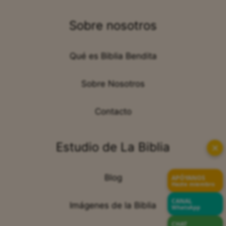
Sobre nosotros
Qué es Biblia Bendita
Sobre Nosotros
Contacto
Estudio de La Biblia
✕
Blog
APÓYANOS
Hazte miembro
CANAL
Imágenes de la Biblia
WhatsApp
CHAT