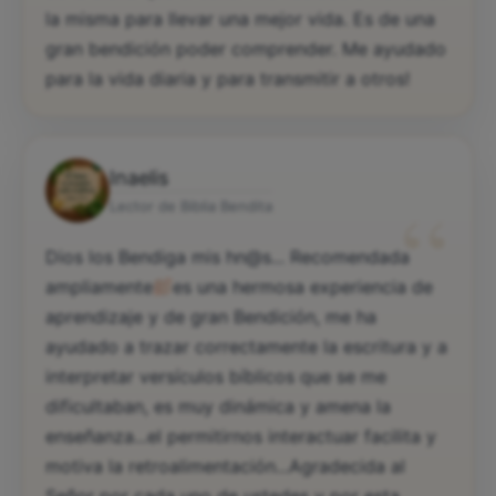
la misma para llevar una mejor vida. Es de una
gran bendición poder comprender. Me ayudado
para la vida diaria y para transmitir a otros!
Inaelis
“
Lector de Biblia Bendita
Dios los Bendiga mis hn@s... Recomendada
ampliamente
es una hermosa experiencia de
aprendizaje y de gran Bendición, me ha
ayudado a trazar correctamente la escritura y a
interpretar versículos bíblicos que se me
dificultaban, es muy dinámica y amena la
enseñanza...el permitirnos interactuar facilita y
motiva la retroalimentación...Agradecida al