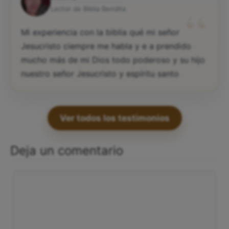
“
Lector de Biblia Bendita
Mi experiencia con la biblia qué mi señor
Jesucristo ciempre me habla y e a prendido
mucho más de mi Dios todo poderoso y su hijo
nuestro señor Jesucristo y espíritu santo
Ver todos los testimonios
Deja un comentario
Comentario