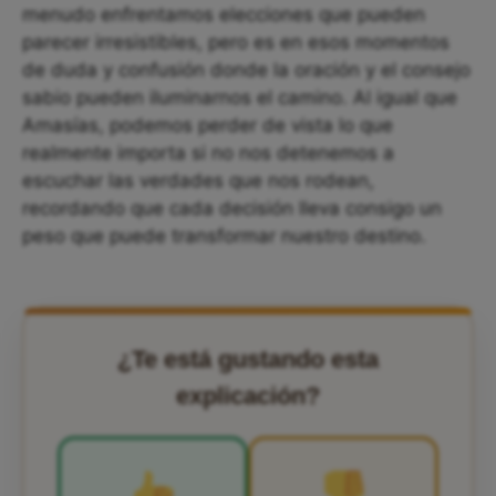
menudo enfrentamos elecciones que pueden
parecer irresistibles, pero es en esos momentos
de duda y confusión donde la oración y el consejo
sabio pueden iluminarnos el camino. Al igual que
Amasías, podemos perder de vista lo que
realmente importa si no nos detenemos a
escuchar las verdades que nos rodean,
recordando que cada decisión lleva consigo un
peso que puede transformar nuestro destino.
¿Te está gustando esta
explicación?