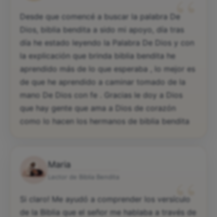
“
Desde que comencé a buscar la palabra De
Dios, biblia bendita a sido mi apoyo, día tras
día he estado leyendo la Palabra De Dios y con
la explicación que brinda biblia bendita he
aprendido más de lo que esperaba , lo mejor es
de que he aprendido a caminar tomado de la
mano De Dios con fe . Gracias le doy a Dios
que hay gente que ama a Dios de corazón
como lo hacen los hermanos de biblia bendita
Maria
“
Lector de Biblia Bendita
Si claro! Me ayudó a comprender los versículo
de la Biblia que el señor me hablaba a través de