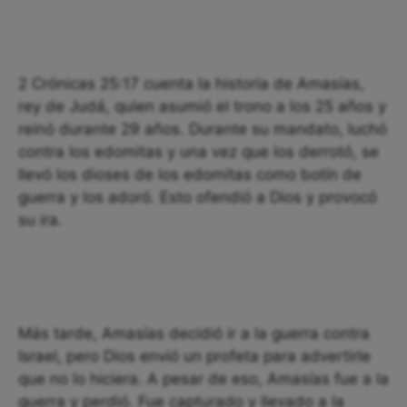
2 Crónicas 25:17 cuenta la historia de Amasías,
rey de Judá, quien asumió el trono a los 25 años y
reinó durante 29 años. Durante su mandato, luchó
contra los edomitas y una vez que los derrotó, se
llevó los dioses de los edomitas como botín de
guerra y los adoró. Esto ofendió a Dios y provocó
su ira.
Más tarde, Amasías decidió ir a la guerra contra
Israel, pero Dios envió un profeta para advertirle
que no lo hiciera. A pesar de eso, Amasías fue a la
guerra y perdió. Fue capturado y llevado a la