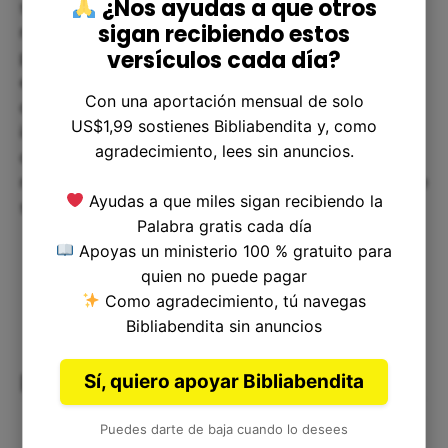
¿Nos ayudas a que otros
situaciones difíciles en algún momento de
sigan recibiendo estos
nuestras vidas, ya sean problemas financieros,
versículos cada día?
problemas de salud, relaciones interpersonales,
etc. En esos momentos, puede ser fácil caer en la
Con una aportación mensual de solo
desesperación y perder la esperanza. Pero es
US$1,99 sostienes Bibliabendita y, como
importante recordar que, al igual que en el caso
agradecimiento, lees sin anuncios.
de Josafat, Dios está siempre presente en
nuestras vidas y puede guiarnos hacia caminos de
Ayudas a que miles sigan recibiendo la
solución.
Palabra gratis cada día
Apoyas un ministerio 100 % gratuito para
quien no puede pagar
Como agradecimiento, tú navegas
Bibliabendita sin anuncios
Reflexiones finales
Sí, quiero apoyar Bibliabendita
Puedes darte de baja cuando lo desees