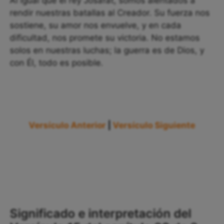
Al igual que el rey Josafat, somos alentados a
rendir nuestras batallas al Creador. Su fuerza nos
sostiene, su amor nos envuelve, y en cada
dificultad, nos promete su victoria. No estamos
solos en nuestras luchas; la guerra es de Dios, y
con Él, todo es posible.
Versículo Anterior
|
Versículo Siguiente
Significado e interpretación del