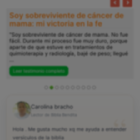
Soy sobreviviente de cáncer de
mama: mi victoria en la fe
"Soy sobreviviente de cáncer de mama. No fue
fácil. Durante mi proceso fue muy duro, porque
aparte de que estuve en tratamientos de
quimioterapia y radiología, bajé de peso; llegué
...
Leer testimonio completo
Carolina bracho
“
Lector de Biblia Bendita
Hola . Me gusta mucho xq me ayuda a entender
versículos de la biblia