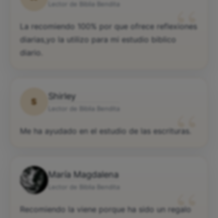
“
Lector de Biblia Bendita
La recomiendo 100% por que ofrece reflexiones
diarias,yo la utilizo para mi estudio biblico
diario.
Shirley
S
“
Lector de Biblia Bendita
Me ha ayudado en el estudio de las escrituras.
María Magdalena
“
Lector de Biblia Bendita
Recomiendo la viene porque ha sido un regalo