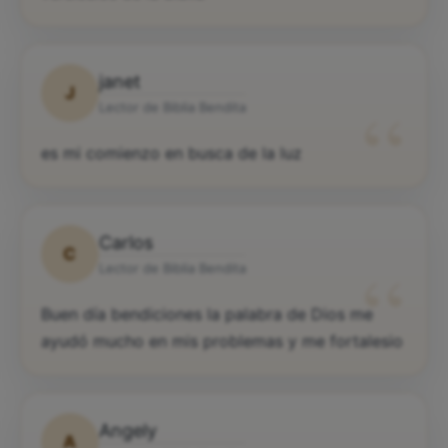
janet
J
“
Lector de Biblia Bendita
es mi comienzo en busca de la luz
Carlos
C
“
Lector de Biblia Bendita
Buen día bendiciones la palabra de Dios me
ayudó mucho en mis problemas y me fortalesio
Angely
A