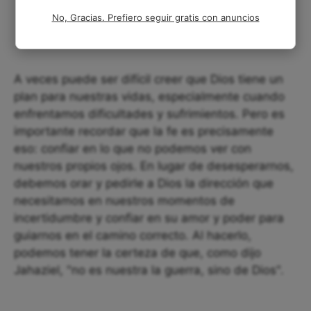
No, Gracias. Prefiero seguir gratis con anuncios
A veces puede ser difícil creer que Dios tiene un
plan para nuestras vidas, especialmente cuando
enfrentamos dificultades y sufrimientos. Pero es
importante recordar que la fe es precisamente
eso: confiar en lo que no podemos ver con
nuestros propios ojos. En lugar de desesperarnos,
debemos orar y pedirle a Dios la dirección que
necesitamos en nuestros momentos de
incertidumbre y confiar en su amor y poder para
guiarnos en el camino correcto. Al hacerlo,
podemos tener la certeza de que, como dijo
Jahaziel, "no es nuestra la guerra, sino de Dios".