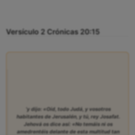
Versículo 2 Crónicas 20:15
‘y dijo: «Oíd, todo Judá, y vosotros
habitantes de Jerusalén, y tú, rey Josafat.
Jehová os dice así: «No temáis ni os
amedrentéis delante de esta multitud tan