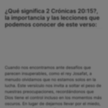
¿Qué significa 2 Crónicas 20:15?,
la importancia y las lecciones que
podemos conocer de este verso:
Cuando nos encontramos ante desafíos que
parecen insuperables, como el rey Josafat, a
menudo olvidamos que no estamos solos en la
lucha. Este versículo nos invita a soltar el peso de
nuestras preocupaciones, recordándonos que
Dios tiene el control incluso en los momentos más
oscuros. En lugar de dejarnos llevar por el miedo,