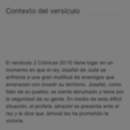
Contexto del versículo
El versículo 2 Crónicas 20:15 tiene lugar en un
momento en que el rey Josafat de Judá se
enfrenta a una gran multitud de enemigos que
amenazan con invadir su territorio. Josafat, como
líder de su pueblo, se siente abrumado y teme por
la seguridad de su gente. En medio de esta difícil
situación, el profeta Jahaziel se presenta ante el
rey y le dice que Jehová les ha prometido la
victoria.