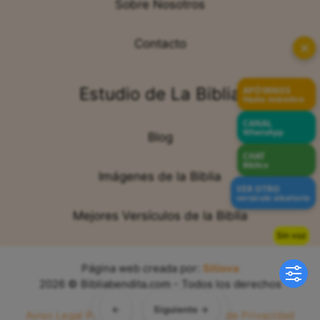
Sobre Nosotros
Contacto
✕
Estudio de La Biblia
APÓYANOS
Hazte miembro
CANAL
WhatsApp
Blog
CHAT
Bíblico
Imágenes de la Biblia
VER OTRO
versículo aleatorio
Mejores Versículos de la Biblia
Sin voz
Página web creada por:
Sitiova
2026 © Bibliabendita.com - Todos los derechos
reservados
←
Siguiente →
Aviso Legal
Política de Cookies
Política de Privacidad