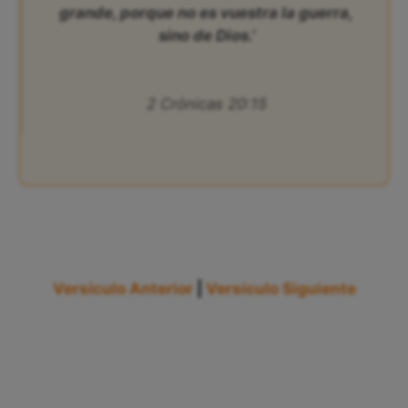
grande, porque no es vuestra la guerra,
sino de Dios.’
2 Crónicas 20:15
Versículo Anterior
|
Versículo Siguiente