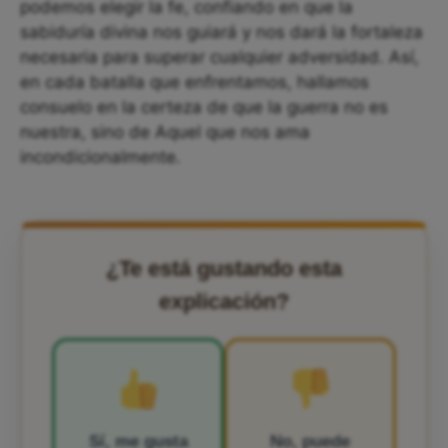
podemos elegir la fe, confiando en que la
sabiduría divina nos guiará y nos dará la fortaleza
necesaria para superar cualquier adversidad. Así,
en cada batalla que enfrentamos, hallamos
consuelo en la certeza de que la guerra no es
nuestra, sino de Aquel que nos ama
incondicionalmente.
¿Te está gustando esta
explicación?
Sí, me gusta
No, puede