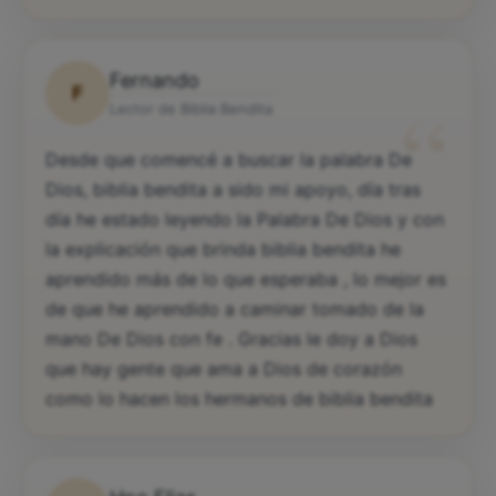
Fernando
F
“
Lector de Biblia Bendita
Desde que comencé a buscar la palabra De
Dios, biblia bendita a sido mi apoyo, día tras
día he estado leyendo la Palabra De Dios y con
la explicación que brinda biblia bendita he
aprendido más de lo que esperaba , lo mejor es
de que he aprendido a caminar tomado de la
mano De Dios con fe . Gracias le doy a Dios
que hay gente que ama a Dios de corazón
como lo hacen los hermanos de biblia bendita