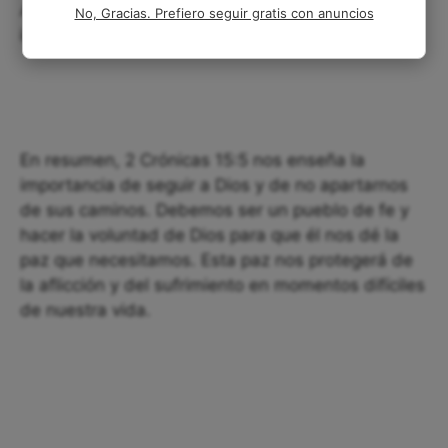
Además, al seguir a Dios, podemos ser una
No, Gracias. Prefiero seguir gratis con anuncios
influencia positiva en nuestro mundo caótico.
En resumen, 2 Crónicas 15:5 nos enseña la
importancia de seguir a Dios y de no apartarnos
de sus caminos. Debemos ser un pueblo de fe y
hacer la voluntad de Dios para que él nos dé la
paz que necesitamos. Esta paz nos protegerá de
la aflicción y del sufrimiento en momentos difíciles
de nuestra vida.