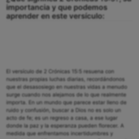
importancia y que podemos
aprender en este versículo:
El versículo de 2 Crónicas 15:5 resuena con
nuestras propias luchas diarias, recordándonos
que el desasosiego en nuestras vidas a menudo
surge cuando nos alejamos de lo que realmente
importa. En un mundo que parece estar lleno de
ruido y confusión, buscar a Dios no es solo un
acto de fe; es un regreso a casa, a ese lugar
donde la paz y la esperanza pueden florecer. A
medida que enfrentamos incertidumbres y