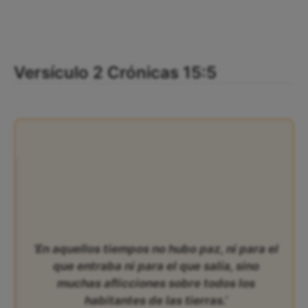
Versículo 2 Crónicas 15:5
‘En aquellos tiempos no hubo paz, ni para el
que entraba ni para el que salía, sino
muchas aflicciones sobre todos los
habitantes de las tierras.’