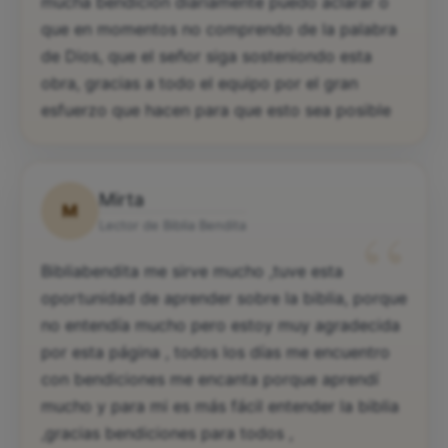
mucha bendición diariamente puedo aclarar o
que en momentos no comprendo de la palabra
de Dios, que el señor siga sosteniondo esta
obra, gracias a todo el equipo por el gran
esfuerzo que hacen para que esto sea posible
Mirta
M
“
Lector de Biblia Bendita
Bibliabendita me sirve mucho ,tuve esta
oportunidad de aprender sobre la biblia, porque
no entendía mucho pero estoy muy agradecida
por esta página , todos los días me encuentro
con bendiciones me encanta porque aprendí
mucho y para mi es más fácil entender la biblia
,gracias bendiciones para todos ,