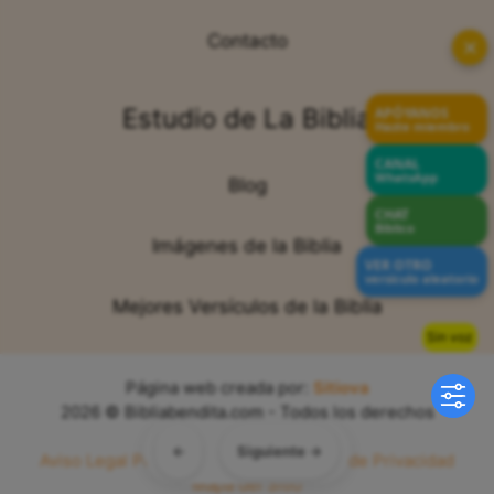
Contacto
✕
Estudio de La Biblia
APÓYANOS
Hazte miembro
CANAL
WhatsApp
Blog
CHAT
Bíblico
Imágenes de la Biblia
VER OTRO
versículo aleatorio
Mejores Versículos de la Biblia
Sin voz
Página web creada por:
Sitiova
2026 © Bibliabendita.com - Todos los derechos
reservados
←
Siguiente →
Aviso Legal
Política de Cookies
Política de Privacidad
Mapa del Sitio