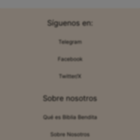
Síguenos en:
Telegram
Facebook
Twitter/X
Sobre nosotros
Qué es Biblia Bendita
Sobre Nosotros