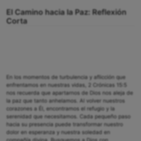
El Camino hacia la Paz: Reflexión
Corta
En los momentos de turbulencia y aflicción que
enfrentamos en nuestras vidas, 2 Crónicas 15:5
nos recuerda que apartarnos de Dios nos aleja de
la paz que tanto anhelamos. Al volver nuestros
corazones a Él, encontramos el refugio y la
serenidad que necesitamos. Cada pequeño paso
hacia su presencia puede transformar nuestro
dolor en esperanza y nuestra soledad en
compañía divina. Busquemos a Dios con