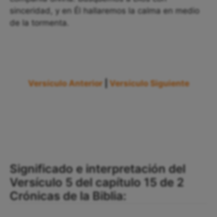
sinceridad, y en Él hallaremos la calma en medio
de la tormenta.
Versículo Anterior
|
Versículo Siguiente
Significado e interpretación del
Versículo 5 del capítulo 15 de 2
Crónicas de la Biblia: