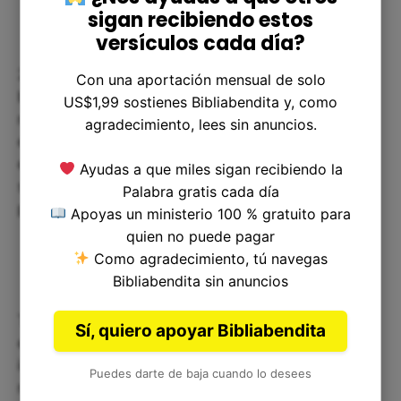
sigan recibiendo estos
versículos cada día?
2 Crónicas 15:5 nos recuerda que debemos
Con una aportación mensual de solo
buscar a Dios y vivir de acuerdo a sus
US$1,99 sostienes Bibliabendita y, como
mandamientos. Cuando lo hacemos, nuestra vida
agradecimiento, lees sin anuncios.
espiritual florece y la paz llega a nuestras almas
en momentos difíciles. La verdad es que si no
Ayudas a que miles sigan recibiendo la
seguimos a Dios, nuestra vida puede carecer de
Palabra gratis cada día
paz y de alegría.
Apoyas un ministerio 100 % gratuito para
quien no puede pagar
Como agradecimiento, tú navegas
Bibliabendita sin anuncios
Tal vez estés pasando por un momento difícil en
Sí, quiero apoyar Bibliabendita
el que la paz parece inalcanzable. Lo más
importante es buscar a Dios y confiar en Él. Él es
Puedes darte de baja cuando lo desees
nuestro refugio en momentos de angustia.