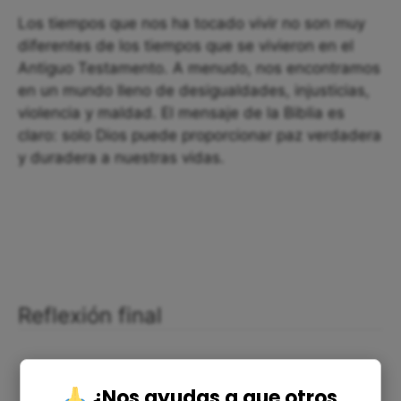
Los tiempos que nos ha tocado vivir no son muy
diferentes de los tiempos que se vivieron en el
Antiguo Testamento. A menudo, nos encontramos
en un mundo lleno de desigualdades, injusticias,
violencia y maldad. El mensaje de la Biblia es
claro: solo Dios puede proporcionar paz verdadera
y duradera a nuestras vidas.
Reflexión final
¿Nos ayudas a que otros