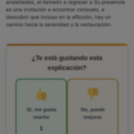
ansiedades, el llamado a regresar a Su presencia
es una invitación a encontrar consuelo, a
descubrir que incluso en la aflicción, hay un
camino hacia la serenidad y la restauración.
¿Te está gustando esta
explicación?
Sí, me gusta
No, puede
mucho
mejorar
1