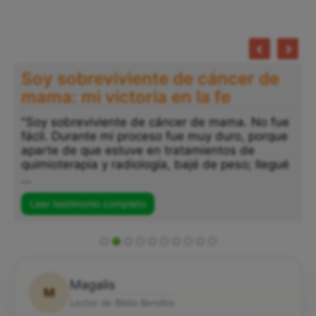
Soy sobreviviente de cáncer de
mama: mi victoria en la fe
"Soy sobreviviente de cáncer de mama. No fue
fácil. Durante mi proceso fue muy duro, porque
aparte de que estuve en tratamientos de
quimioterapia y radiología, bajé de peso; llegué
...
Leer testimonio completo
Magalis
M
Lector de Biblia Bendita