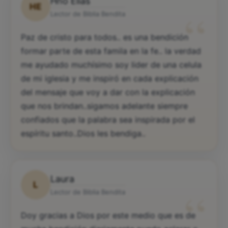
Hno Elias
HE
“
Lector de Biblia Bendita
Paz de cristo para todos.. es una bendición
formar parte de esta famila en la fe.. la verdad
me ayudado muchísimo soy lider de una celula
de mi iglesia y me inspiró en cada explicación
del mensaje que voy a dar con la explicación
que nos brindan..sigamos adelante siempre
confiados que la palabra sea inspirada por el
espíritu santo..Dios les bendiga..
Laura
L
“
Lector de Biblia Bendita
Doy gracias a Dios por este medio que es de