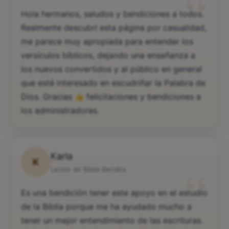
“
Hola hermanos, saludos y bendiciones a todos.
Realmente descubrí esta página por casualidad,
me parece muy apropiada para entender los
versículos bíblicos, dejando una enseñanza a
los nuevos convertidos y al público en general
que esté interesado en escudriñar la Palabra de
Dios. Gracias
felicitaciones y bendiciones a
los administradores.
Karla
K
“
Lector de Biblia Bendita
Es una bendición tener este apoyo en el estudio
de la Biblia porque me ha ayudado mucho a
tener un mejor entendimiento de las escrituras.