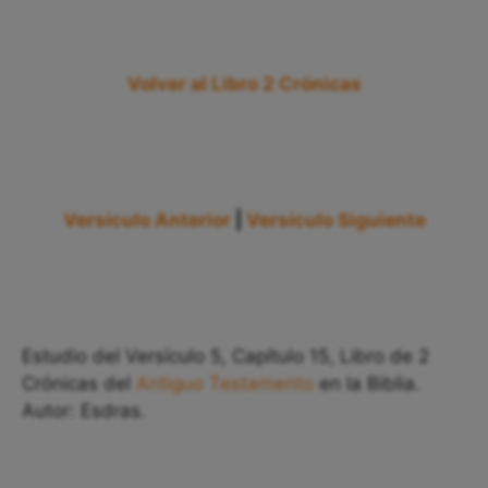
Volver al Libro 2 Crónicas
Versículo Anterior
|
Versículo Siguiente
Estudio del Versículo 5, Capítulo 15, Libro de 2
Crónicas del
Antiguo Testamento
en la Biblia.
Autor: Esdras.