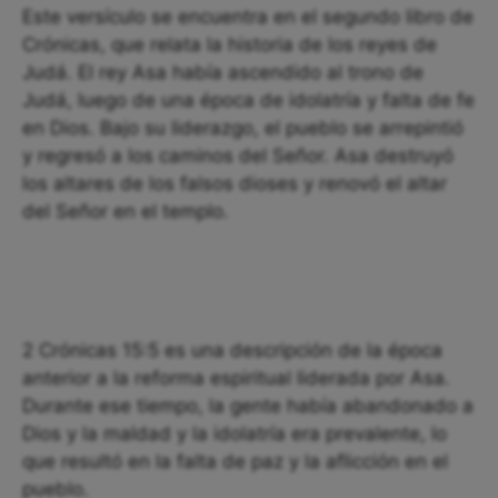
Este versículo se encuentra en el segundo libro de
Crónicas, que relata la historia de los reyes de
Judá. El rey Asa había ascendido al trono de
Judá, luego de una época de idolatría y falta de fe
en Dios. Bajo su liderazgo, el pueblo se arrepintió
y regresó a los caminos del Señor. Asa destruyó
los altares de los falsos dioses y renovó el altar
del Señor en el templo.
2 Crónicas 15:5 es una descripción de la época
anterior a la reforma espiritual liderada por Asa.
Durante ese tiempo, la gente había abandonado a
Dios y la maldad y la idolatría era prevalente, lo
que resultó en la falta de paz y la aflicción en el
pueblo.