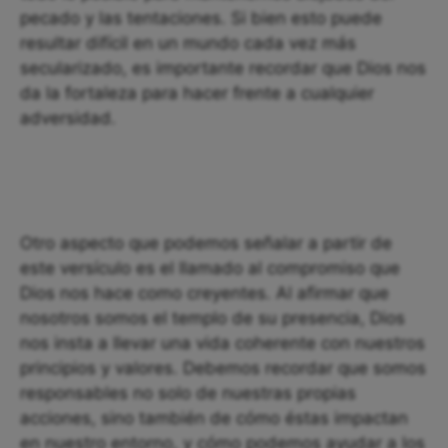
pecado y las tentaciones. Si bien esto puede
resultar difícil en un mundo cada vez más
secularizado, es importante recordar que Dios nos
da la fortaleza para hacer frente a cualquier
adversidad.
Otro aspecto que podemos señalar a partir de
este versículo es el llamado al compromiso que
Dios nos hace como creyentes. Al afirmar que
nosotros somos el templo de su presencia, Dios
nos insta a llevar una vida coherente con nuestros
principios y valores. Debemos recordar que somos
responsables no solo de nuestras propias
acciones, sino también de cómo éstas impactan
en nuestro entorno, y cómo podemos ayudar a los