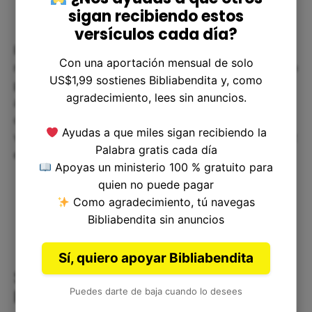
sigan recibiendo estos
versículos cada día?
El versículo 2 Corintios 6:16 es una invitación a
Con una aportación mensual de solo
reflexionar sobre nuestra relación con Dios y cómo
US$1,99 sostienes Bibliabendita y, como
podemos vivir en su presencia. Al mantenernos
agradecimiento, lees sin anuncios.
apartados del pecado y las tentaciones, y
comprometernos con nuestra fe, podemos ser
Ayudas a que miles sigan recibiendo la
verdaderos templos de su presencia, y ser una luz
Palabra gratis cada día
en medio de la oscuridad del mundo.
Apoyas un ministerio 100 % gratuito para
quien no puede pagar
Como agradecimiento, tú navegas
Bibliabendita sin anuncios
Sí, quiero apoyar Bibliabendita
Ser Templos de Su Presencia:
Puedes darte de baja cuando lo desees
Reflexión Corta