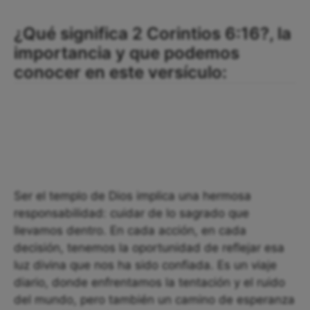
¿Qué significa 2 Corintios 6:16?, la
importancia y que podemos
conocer en este versículo:
Ser el templo de Dios implica una hermosa
responsabilidad: cuidar de lo sagrado que
llevamos dentro. En cada acción, en cada
decisión, tenemos la oportunidad de reflejar esa
luz divina que nos ha sido confiada. Es un viaje
diario, donde enfrentamos la tentación y el ruido
del mundo, pero también un camino de esperanza