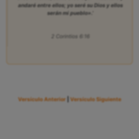
andaré entre ellos; yo seré su Dios y ellos
serán mi pueblo».’
2 Corintios 6:16
Versículo Anterior
|
Versículo Siguiente