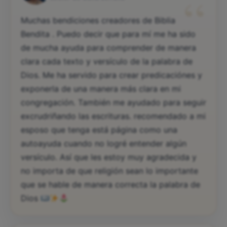
“
Muchas bendiciones creadores de Biblia
Bendita . Puedo decir que para mí me ha sido
de mucha ayuda para comprender de manera
clara cada texto y versículo de la palabra de
Dios. Me ha servido para crear predicaciónes y
exponerla de una manera más clara en mi
congregación. También me ayudado para seguir
excrudriñando las escrituras. recomendado a mi
esposo que tenga está página como una
autoayuda cuando no logré entender algún
versículo. Así que les estoy muy agradecida y
no importa de que religión sean lo importante
que se hable de manera correcta la palabra de
Dios