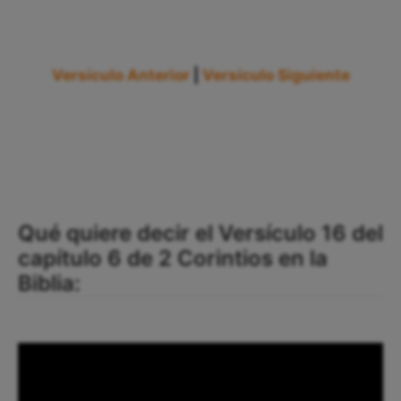
Versículo Anterior
|
Versículo Siguiente
Qué quiere decir el Versículo 16 del
capítulo 6 de 2 Corintios en la
Biblia: