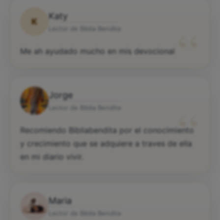
Katy
K
“
Lector de Biblia Bendita
Me ah ayudado mucho en mis devocional
Jorge
“
Lector de Biblia Bendita
Recomiendo Bibliabendita por el conocimiento
y crecimiento que se adquiere a traves de ella
en mi diario vivir.
Maria
Lector de Biblia Bendita