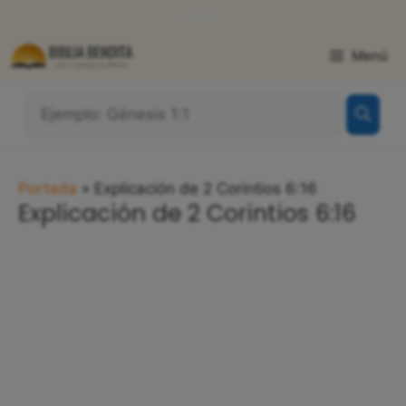
Saltar
WhatsApp
Facebook
X
al
contenido
Menú
¿Qué
Buscas?:
Portada
»
Explicación de 2 Corintios 6:16
Explicación de 2 Corintios 6:16