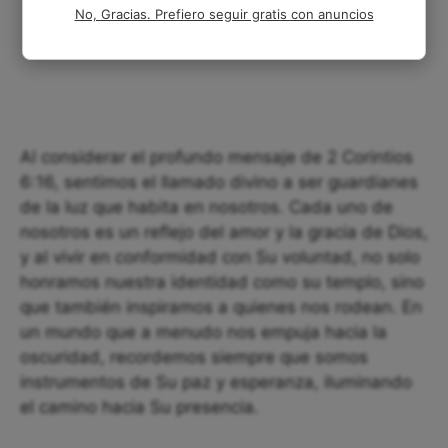
No, Gracias. Prefiero seguir gratis con anuncios
Al considerar el profundo mensaje de 2 Corintios
6:16, sentimos el llamado divino a ser guardianes
de la luz que habita en nosotros. Cada uno de
nosotros es un reflejo del amor y la gracia de Dios,
y al vivir en conformidad con Su voluntad, no solo
honramos nuestra identidad como su templo, sino
que también inspiramos a quienes nos rodean. En
un mundo que a menudo nos empuja hacia la
oscuridad, recordemos siempre que somos
instrumentos de Su paz y esperanza, iluminando
el camino hacia Su presencia.