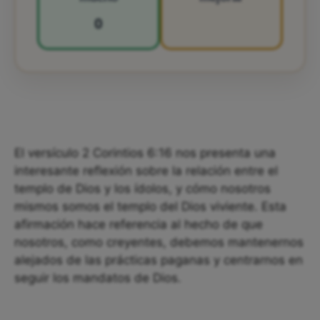
0
El versículo 2 Corintios 6:16 nos presenta una
interesante reflexión sobre la relación entre el
templo de Dios y los ídolos, y cómo nosotros
mismos somos el templo del Dios viviente. Esta
afirmación hace referencia al hecho de que
nosotros, como creyentes, debemos mantenernos
alejados de las prácticas paganas y centrarnos en
seguir los mandatos de Dios.