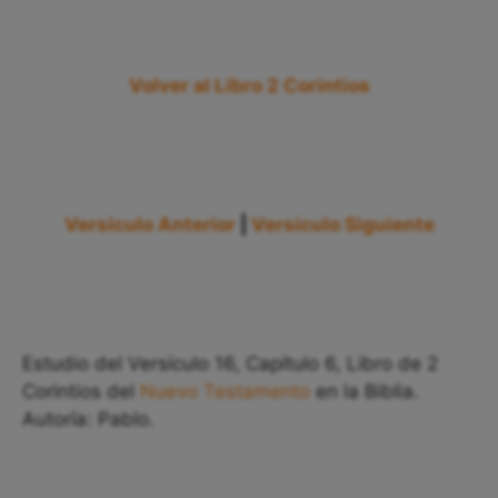
Volver al Libro 2 Corintios
Versículo Anterior
|
Versículo Siguiente
Estudio del Versículo 16, Capítulo 6, Libro de 2
Corintios del
Nuevo Testamento
en la Biblia.
Autoría: Pablo.