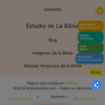
Contacto
✕
Estudio de La Biblia
APÓYANOS
Hazte miembro
CANAL
WhatsApp
Blog
CHAT
Bíblico
Imágenes de la Biblia
VER OTRO
versículo aleatorio
Mejores Versículos de la Biblia
Sin voz
Página web creada por:
Sitiova
2026 © Bibliabendita.com - Todos los derechos
reservados
←
Siguiente →
Aviso Legal
Política de Cookies
Política de Privacidad
Mapa del Sitio