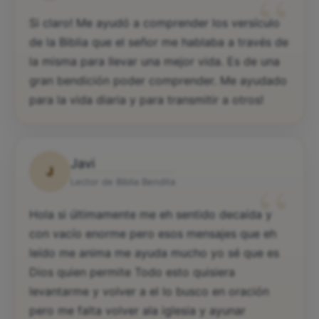
“
Si claro! Me ayudó a comprender los versículo
de la Biblia que el señor me hablaba a través de
la misma para llevar una mejor vida. Es de una
gran bendición poder comprender. Me ayudado
para la vida diaria y para transmitir a otros!
Javi
J
“
Lector de Biblia Bendita
Hola si últimamente me eh sentido decaída y
con vacío enorme pero esos mensajes que eh
leído me anima me ayuda mucho yo sé que es
Dios quien permite Todo esto quisiera
levantarme y volver a el lo busco en oración
pero me falta volver ala iglesia y ayunar