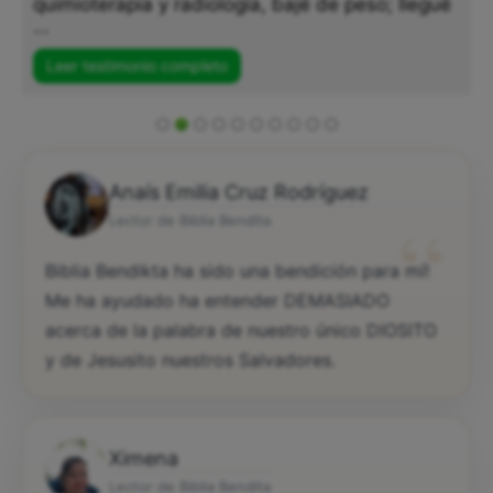
quimioterapia y radiología, bajé de peso; llegué
...
Leer testimonio completo
Anaís Emilia Cruz Rodríguez
“
Lector de Biblia Bendita
Biblia Bendikta ha sido una bendición para mí!
Me ha ayudado ha entender DEMASIADO
acerca de la palabra de nuestro único DIOSITO
y de Jesusito nuestros Salvadores.
Ximena
Lector de Biblia Bendita