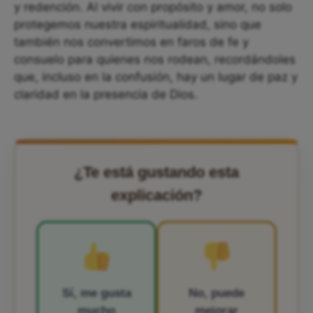
y redención. Al vivir con propósito y amor, no solo
protegemos nuestra espiritualidad, sino que
también nos convertimos en faros de fe y
consuelo para quienes nos rodean, recordándoles
que, incluso en la confusión, hay un lugar de paz y
claridad en la presencia de Dios.
¿Te está gustando esta
explicación?
Sí, me gusta
No, puede
mucho
mejorar