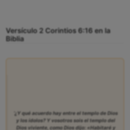
Versículo 2 Corintios 6:16 en la
Biblia
‘¿Y qué acuerdo hay entre el templo de Dios
y los ídolos? Y vosotros sois el templo del
Dios viviente, como Dios dijo: «Habitaré y