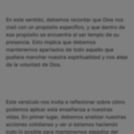
En este sentido, debemos recordar que Dios nos
creó con un propósito específico, y que dentro de
ese propósito se encuentra el ser templo de su
presencia. Esto implica que debemos
mantenernos apartados de todo aquello que
pudiera manchar nuestra espiritualidad y nos aleje
de la voluntad de Dios.
Este versículo nos invita a reflexionar sobre cómo
podemos aplicar esta enseñanza a nuestras
vidas. En primer lugar, debemos analizar nuestras
acciones cotidianas y ver si estamos haciendo
todo lo posible para mantenernos alejados del