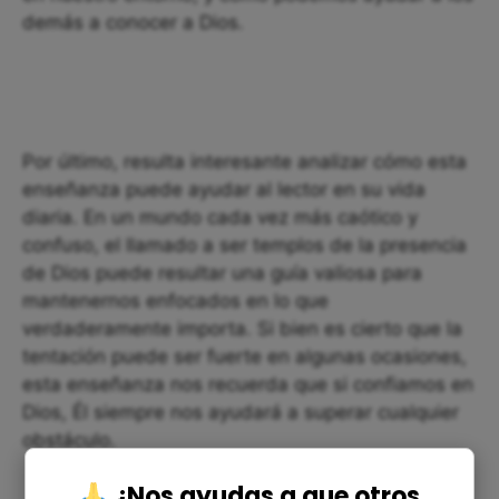
demás a conocer a Dios.
Por último, resulta interesante analizar cómo esta
enseñanza puede ayudar al lector en su vida
diaria. En un mundo cada vez más caótico y
confuso, el llamado a ser templos de la presencia
de Dios puede resultar una guía valiosa para
mantenernos enfocados en lo que
verdaderamente importa. Si bien es cierto que la
tentación puede ser fuerte en algunas ocasiones,
esta enseñanza nos recuerda que si confiamos en
Dios, Él siempre nos ayudará a superar cualquier
obstáculo.
¿Nos ayudas a que otros