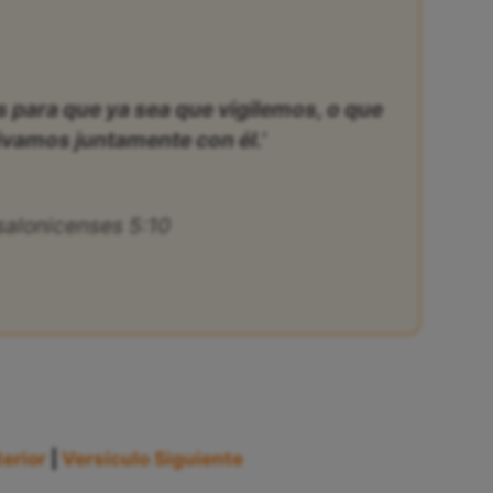
s para que ya sea que vigilemos, o que
vamos juntamente con él.’
salonicenses 5:10
erior
|
Versículo Siguiente