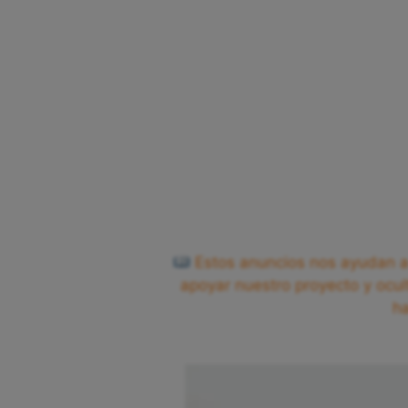
Estos anuncios nos ayudan a 
apoyar nuestro proyecto y ocul
h