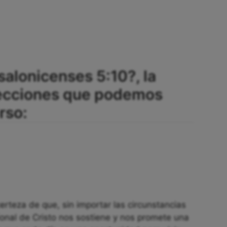
salonicenses 5:10?, la
 lecciones que podemos
rso:
erteza de que, sin importar las circunstancias
ional de Cristo nos sostiene y nos promete una