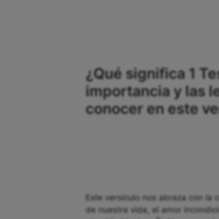
¿Qué significa 1 Te
importancia y las
conocer en este ve
Este versículo nos abraza con la c
de nuestra vida, el amor incondic