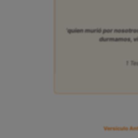
‘quien murió por nosotro
durmamos, vi
1 Te
Versículo Ant