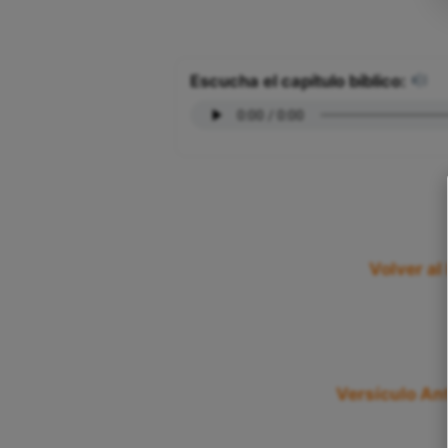
Escucha el capítulo bíblico:
Volver al
Versículo Ant