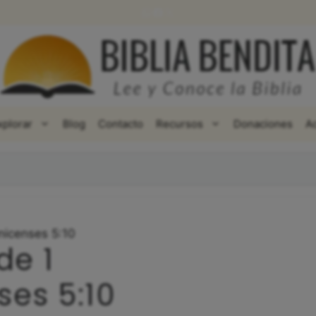
WhatsApp
Facebook
X
xplorar
Blog
Contacto
Recursos
Donaciones
A
nicenses 5:10
de 1
ses 5:10