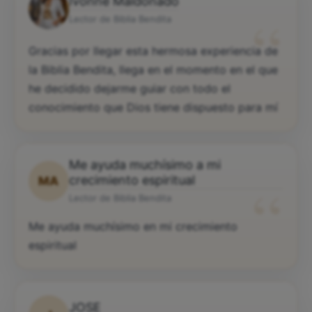
Ivonne Maldonado
“
Lector de Biblia Bendita
Gracias por llegar esta hermosa experiencia de
la Biblia Bendita, llega en el momento en el que
he decidido dejarme guiar con todo el
conocimiento que Dios tiene dispuesto para mí
Me ayuda muchísimo a mi
“
crecimiento espiritual
MA
Lector de Biblia Bendita
Me ayuda muchísimo en mi crecimiento
espiritual
JOSE