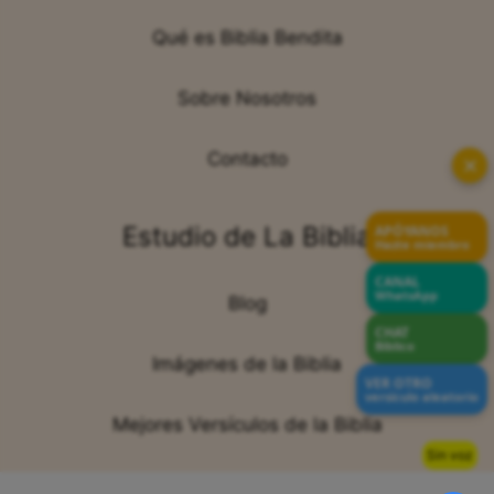
Qué es Biblia Bendita
Sobre Nosotros
Contacto
✕
Estudio de La Biblia
APÓYANOS
Hazte miembro
CANAL
WhatsApp
Blog
CHAT
Bíblico
Imágenes de la Biblia
VER OTRO
versículo aleatorio
Mejores Versículos de la Biblia
Sin voz