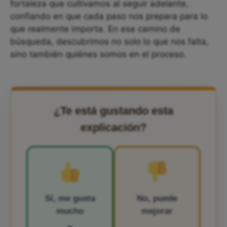
fortaleza que cultivamos al seguir adelante,
confiando en que cada paso nos prepara para lo
que realmente importa. En ese camino de
búsqueda, descubrimos no solo lo que nos falta,
sino también quiénes somos en el proceso.
¿Te está gustando esta
explicación?
Sí, me gusta
No, puede
mucho
mejorar