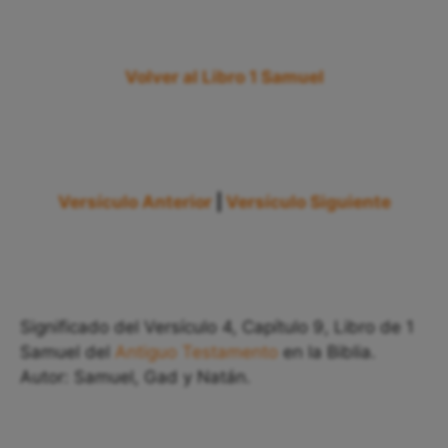
Volver al Libro 1 Samuel
Versículo Anterior
|
Versículo Siguiente
Significado del Versículo 4, Capítulo 9, Libro de 1
Samuel del
Antiguo Testamento
en la Biblia.
Autor: Samuel, Gad y Natán.