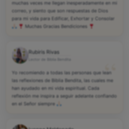
muchas veces me llegan inesperadamente en mi
correo, y siento que son respuestas de Dios
para mi vida para Edificar, Exhortar y Consolar
Muchas Gracias Bendiciones
Rubiris Rivas
“
Lector de Biblia Bendita
Yo recomiendo a todas las personas que lean
las reflexiones de Biblia Bendita, las cuales me
han ayudado en mi vida espiritual. Cada
reflexión me inspira a seguir adelante confiando
en el Señor siempre