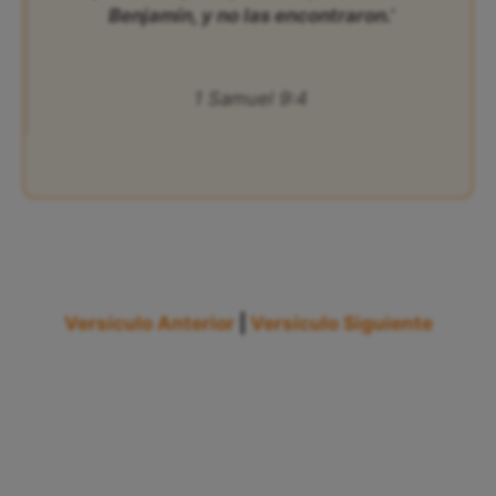
Benjamín, y no las encontraron.’
1 Samuel 9:4
Versículo Anterior
|
Versículo Siguiente