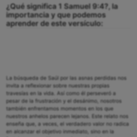
¿Qué significa 1 Samuel 9:4?, la
importancia y que podemos
aprender de este versículo:
La búsqueda de Saúl por las asnas perdidas nos
invita a reflexionar sobre nuestras propias
travesías en la vida. Así como él perseveró a
pesar de la frustración y el desánimo, nosotros
también enfrentamos momentos en los que
nuestros anhelos parecen lejanos. Este relato nos
enseña que, a veces, el verdadero valor no radica
en alcanzar el objetivo inmediato, sino en la