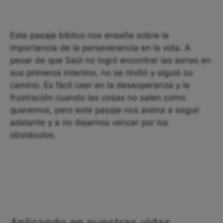
Este pasaje bíblico nos enseña sobre la
importancia de la perseverancia en la vida. A
pesar de que Saúl no logró encontrar las asnas en
sus primeros intentos, no se rindió y siguió su
camino. Es fácil caer en la desesperanza y la
frustración cuando las cosas no salen como
queremos, pero este pasaje nos anima a seguir
adelante y a no dejarnos vencer por los
obstáculos.
Aplicando en nuestras vidas