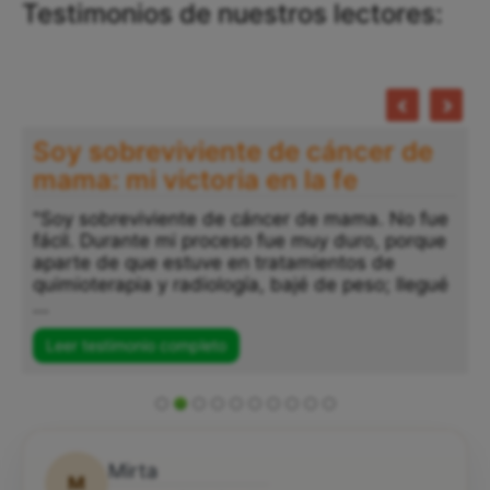
Testimonios de nuestros lectores:
Soy sobreviviente de cáncer de
mama: mi victoria en la fe
"Soy sobreviviente de cáncer de mama. No fue
fácil. Durante mi proceso fue muy duro, porque
aparte de que estuve en tratamientos de
quimioterapia y radiología, bajé de peso; llegué
...
Leer testimonio completo
Mirta
M