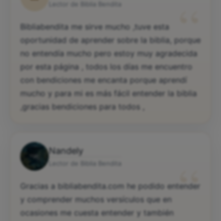
“
Lector de Biblia Bendita
Bibliabendita me sirve mucho ,tuve esta
oportunidad de aprender sobre la biblia, porque
no entendía mucho pero estoy muy agradecida
por esta página , todos los días me encuentro
con bendiciones me encanta porque aprendí
mucho y para mi es más fácil entender la biblia
,gracias bendiciones para todos ,
Nandely
“
Lector de Biblia Bendita
Gracias a bibliabendita.com he podido entender
y comprender muchos versículos que en
ocasiones me cuesta entender y también