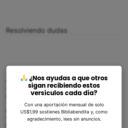
Resolviendo dudas
¿Nos ayudas a que otros
Uno de los interrogantes que podría surgir a partir
sigan recibiendo estos
de este pasaje es por qué Saúl estaba tan
versículos cada día?
preocupado por las asnas perdidas de su padre.
Tal vez pueda parecer una tarea insignificante
Con una aportación mensual de solo
pero en esa época, las asnas eran fundamentales
US$1,99 sostienes Bibliabendita y, como
en la vida cotidiana de las personas, utilizadas
agradecimiento, lees sin anuncios.
para transportar carga, cultivar la tierra, entre