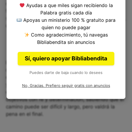
otras cosas. Para la economía y subsistencia
Ayudas a que miles sigan recibiendo la
familiar, la pérdida de animales de carga podía
Palabra gratis cada día
significar una gran pérdida económica y, por ende,
Apoyas un ministerio 100 % gratuito para
una gran preocupación.
quien no puede pagar
Como agradecimiento, tú navegas
Bibliabendita sin anuncios
Sí, quiero apoyar Bibliabendita
El versículo 1 Samuel 9:4 nos habla de la travesía
de Saúl en búsqueda de las asnas perdidas y nos
Puedes darte de baja cuando lo desees
enseña sobre la perseverancia en nuestras vidas
y confiar en la guía de Dios. Esto nos ayuda a
No, Gracias. Prefiero seguir gratis con anuncios
enfrentar los desafíos y a avanzar hacia nuestros
objetivos con fe y determinación, sabiendo que el
camino puede ser difícil y largo, pero valdrá la
pena en el final.