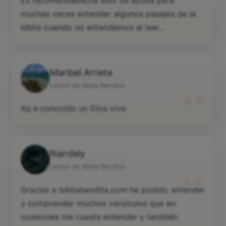
“
Es recomendable,ha sido de ayuda para
muchas veces entender algunos pasajes de la
biblia cuando no entendemos al leer...
Maribel Arrieta
“
Lector de Biblia Bendita
Xq e conocido un Dios vivo
Nandely
“
Lector de Biblia Bendita
Gracias a bibliabendita.com he podido entender
y comprender muchos versículos que en