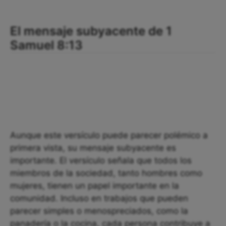
El mensaje subyacente de 1
Samuel 8:13
Aunque este versículo puede parecer polémico a
primera vista, su mensaje subyacente es
importante. El versículo señala que todos los
miembros de la sociedad, tanto hombres como
mujeres, tienen un papel importante en la
comunidad. Incluso en trabajos que pueden
parecer simples o menospreciados, como la
panadería o la cocina, cada persona contribuye a