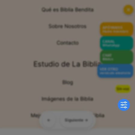
✕
Qué es Biblia Bendita
APÓYANOS
Hazte miembro
Sobre Nosotros
CANAL
WhatsApp
Contacto
CHAT
Bíblico
VER OTRO
Estudio de La Biblia
versículo aleatorio
Sin voz
Blog
Imágenes de la Biblia
←
Siguiente →
Mejores Versículos de la Biblia