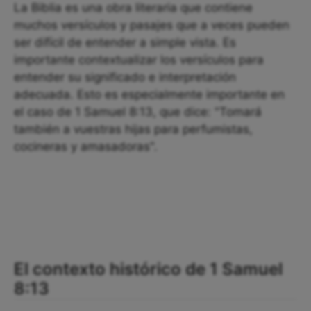
La Biblia es una obra literaria que contiene
muchos versículos y pasajes que a veces pueden
ser difícil de entender a simple vista. Es
importante contextualizar los versículos para
entender su significado e interpretación
adecuada. Esto es especialmente importante en
el caso de 1 Samuel 8:13, que dice: "Tomará
también a vuestras hijas para perfumistas,
cocineras y amasadoras".
El contexto histórico de 1 Samuel
8:13