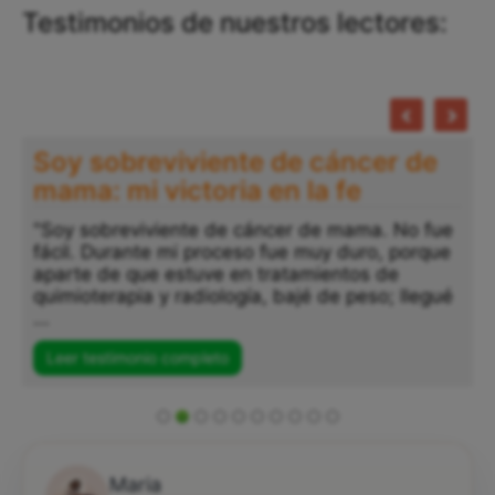
Testimonios de nuestros lectores:
Testimonio Vanessa: Después de
años luchando contra mis
adicciones: Dios me salvó
"Después de años luchando contra mis
adicciones, y cuando ya creía que todo estaba
perdido, Dios, con su misericordia y amor, me
sostuvo en sus manos. Me dio paz, tranquilidad
...
Leer testimonio completo