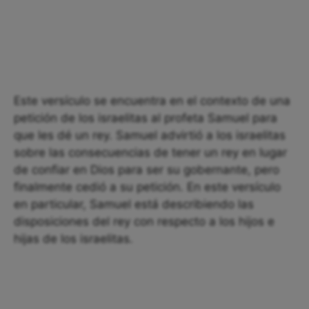
Este versículo se encuentra en el contexto de una
petición de los israelitas al profeta Samuel para
que les dé un rey. Samuel advirtió a los israelitas
sobre las consecuencias de tener un rey en lugar
de confiar en Dios para ser su gobernante, pero
finalmente cedió a su petición. En este versículo
en particular, Samuel está describiendo las
disposiciones del rey con respecto a los hijos e
hijas de los israelitas.