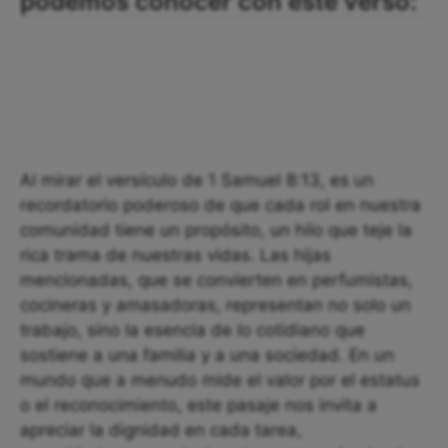
podemos conocer con este verso:
Al mirar el versículo de 1 Samuel 8:13, es un
recordatorio poderoso de que cada rol en nuestra
comunidad tiene un propósito, un hilo que teje la
rica trama de nuestras vidas. Las hijas
mencionadas, que se convierten en perfumistas,
cocineras y amasadoras, representan no solo un
trabajo, sino la esencia de lo cotidiano que
sostiene a una familia y a una sociedad. En un
mundo que a menudo mide el valor por el estatus
o el reconocimiento, este pasaje nos invita a
apreciar la dignidad en cada tarea,