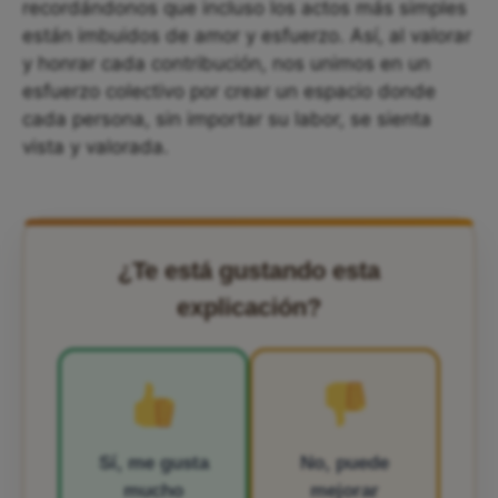
recordándonos que incluso los actos más simples
están imbuidos de amor y esfuerzo. Así, al valorar
y honrar cada contribución, nos unimos en un
esfuerzo colectivo por crear un espacio donde
cada persona, sin importar su labor, se sienta
vista y valorada.
¿Te está gustando esta
explicación?
Sí, me gusta
No, puede
mucho
mejorar