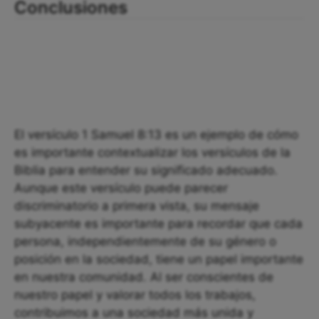
Conclusiones
El versículo 1 Samuel 8:13 es un ejemplo de cómo
es importante contextualizar los versículos de la
Biblia para entender su significado adecuado.
Aunque este versículo puede parecer
discriminatorio a primera vista, su mensaje
subyacente es importante para recordar que cada
persona, independientemente de su género o
posición en la sociedad, tiene un papel importante
en nuestra comunidad. Al ser conscientes de
nuestro papel y valorar todos los trabajos,
contribuimos a una sociedad más unida y