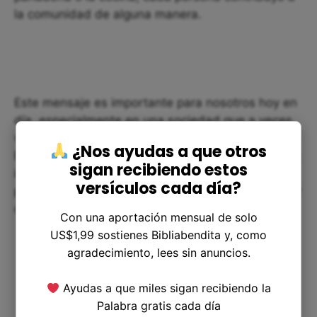
la comunidad de alguna manera.
Este mensaje es importante para nosotros hoy en
día, especialmente en una sociedad que a veces
valora sólo ciertos trabajos por encima de otros.
¿Nos ayudas a que otros
Es importante recordar que todos los trabajos son
sigan recibiendo estos
importantes en nuestra comunidades y que cada
versículos cada día?
persona contribuye de alguna manera al bienestar
colectivo.
Con una aportación mensual de solo
US$1,99 sostienes Bibliabendita y, como
agradecimiento, lees sin anuncios.
Ayudas a que miles sigan recibiendo la
Palabra gratis cada día