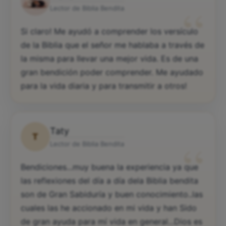
Maria
“
Lector de Biblia Bendita
Si claro! Me ayudó a comprender los versículo
de la Biblia que el señor me hablaba a través de
la misma para llevar una mejor vida. Es de una
gran bendición poder comprender. Me ayudado
para la vida diaria y para transmitir a otros!
Taty
T
“
Lector de Biblia Bendita
Bendiciones...muy buena la experiencia ya que
las reflexiones del día a día dela Biblia bendita
son de Gran Sabiduría y buen conocimiento..las
cuales las he accionado en mi vida y han Sido