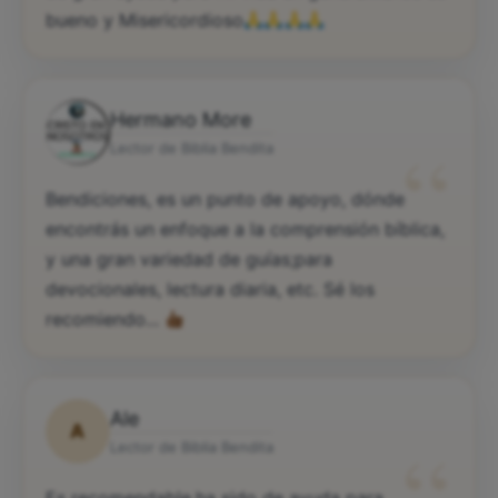
de gran ayuda para mí vida en general...Dios es
bueno y Misericordioso
Hermano More
“
Lector de Biblia Bendita
Bendiciones, es un punto de apoyo, dónde
encontrás un enfoque a la comprensión bíblica,
y una gran variedad de guías;para
devocionales, lectura diaria, etc. Sé los
recomiendo...
Ale
A
Lector de Biblia Bendita