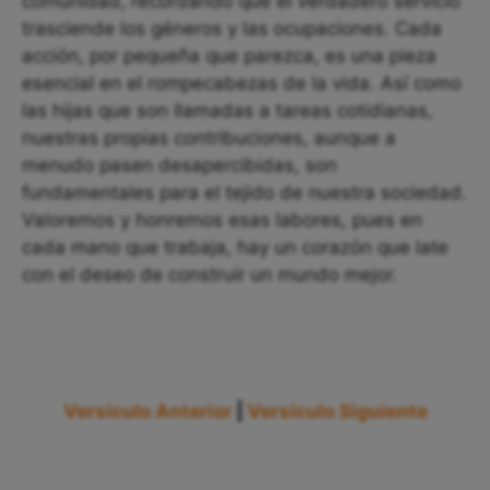
comunidad, recordando que el verdadero servicio
trasciende los géneros y las ocupaciones. Cada
acción, por pequeña que parezca, es una pieza
esencial en el rompecabezas de la vida. Así como
las hijas que son llamadas a tareas cotidianas,
nuestras propias contribuciones, aunque a
menudo pasen desapercibidas, son
fundamentales para el tejido de nuestra sociedad.
Valoremos y honremos esas labores, pues en
cada mano que trabaja, hay un corazón que late
con el deseo de construir un mundo mejor.
Versículo Anterior
|
Versículo Siguiente