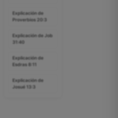
Explicación de
Proverbios 20:3
Explicación de Job
31:40
Explicación de
Esdras 8:11
Explicación de
Josué 13:3