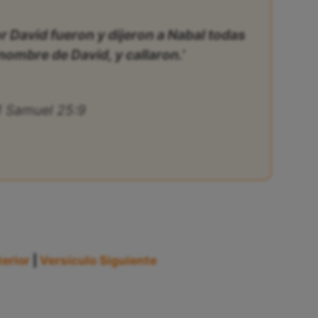
r David fueron y dijeron a Nabal todas
nombre de David, y callaron.’
1 Samuel 25:9
erior
|
Versículo Siguiente