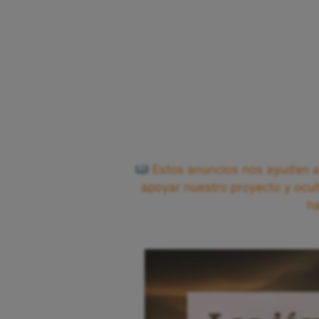
Estos anuncios nos ayudan a 
apoyar nuestro proyecto y ocul
h