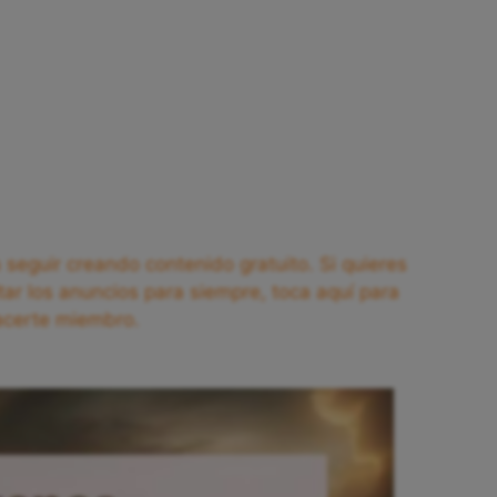
seguir creando contenido gratuito. Si quieres
tar los anuncios para siempre, toca aquí para
acerte miembro.