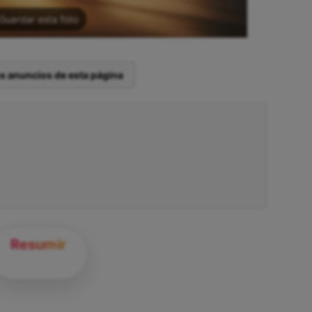
Guardar esta foto
os anuncios de esta página
Resumir