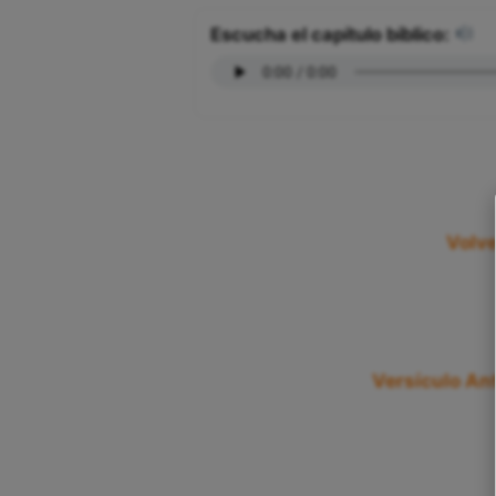
Escucha el capítulo bíblico:
Volve
Versículo Ant