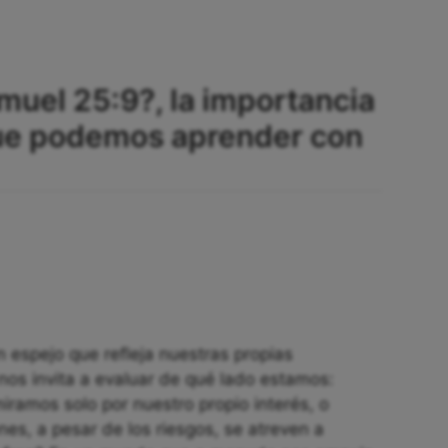
amuel 25:9?, la importancia
que podemos aprender con
 espejo que refleja nuestras propias
 nos invita a evaluar de qué lado estamos:
ramos solo por nuestro propio interés, o
nes, a pesar de los riesgos, se atreven a