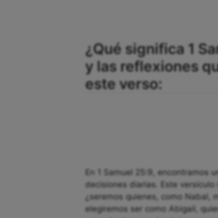
¿Qué significa 1 S
y las reflexiones 
este verso:
En 1 Samuel 25:9, encontramos un
decisiones diarias. Este versículo
¿seremos quienes, como Nabal, mi
elegiremos ser como Abigail, quie