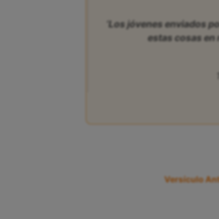
‘Los jóvenes enviados po
estas cosas en 
Versículo Ant