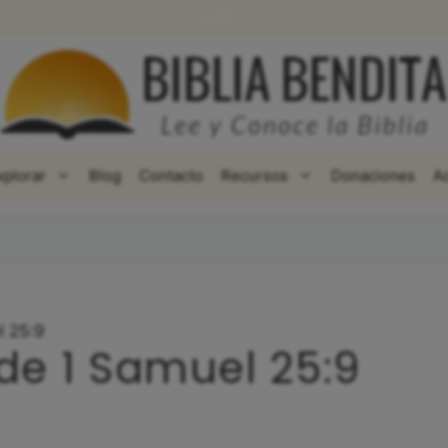
WhatsApp
Facebook
X
xplorar
Blog
Contacto
Recursos
Donaciones
A
l 25:9
de 1 Samuel 25:9