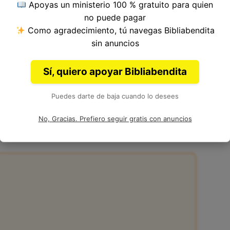
Apoyas un ministerio 100 % gratuito para quien
 del Versículo 4, Capítulo 24, Libro de 1 Samuel
no puede pagar
lia. Autoría: Samuel, Gad y Natán.
Como agradecimiento, tú navegas Bibliabendita
sin anuncios
Sí, quiero apoyar Bibliabendita
Puedes darte de baja cuando lo desees
24:4 en la Biblia
No, Gracias. Prefiero seguir gratis con anuncios