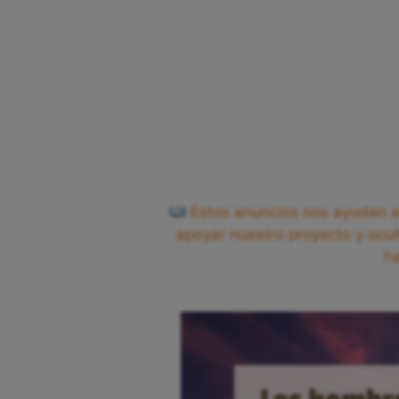
Estos anuncios nos ayudan a 
apoyar nuestro proyecto y ocul
h