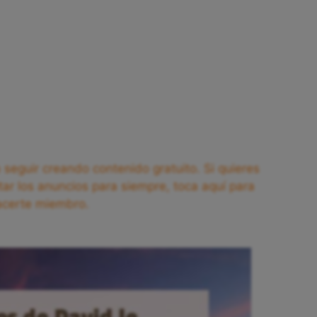
seguir creando contenido gratuito. Si quieres
tar los anuncios para siempre, toca aquí para
acerte miembro.