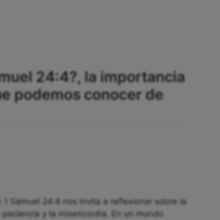
amuel 24:4?, la importancia
que podemos conocer de
 1 Samuel 24:4 nos invita a reflexionar sobre la
 paciencia y la misericordia. En un mundo