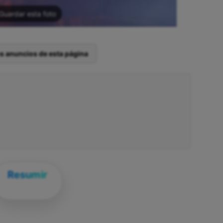
Guardar esta foto
os anuncios de esta página
Resumir