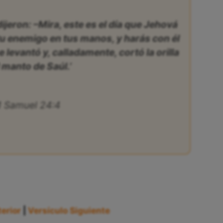
ijeron: –Mira, este es el día que Jehová
tu enemigo en tus manos, y harás con él
levantó y, calladamente, cortó la orilla
 manto de Saúl.’
1 Samuel 24:4
erior
|
Versículo Siguiente