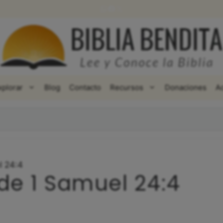
WhatsApp
Facebook
X
xplorar
Blog
Contacto
Recursos
Donaciones
A
l 24:4
de 1 Samuel 24:4