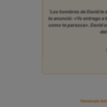
‘Los hombres de David le d
te anunció: «Yo entrego a 
como te parezca». David se 
del
Versículo Ant