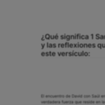
¿Qué significa 1 S
y las reflexiones 
este versículo:
El encuentro de David con Saúl en
verdadera fuerza que reside en la