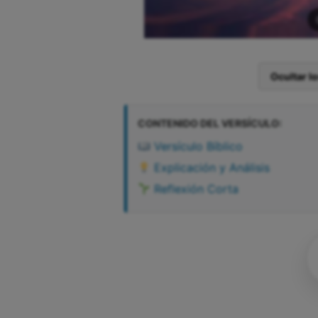
Ocultar l
CONTENIDO DEL VERSÍCULO:
Versículo Bíblico
Explicación y Análisis
Reflexión Corta