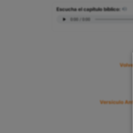
Escucha el capítulo bíblico:
Volve
Versículo Ant