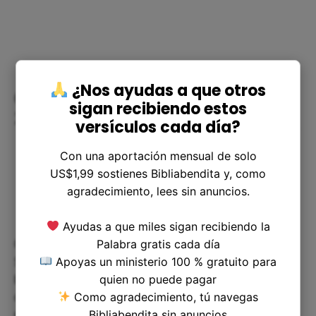
¿Nos ayudas a que otros
Cómo podemos aplicar 1 Samuel
sigan recibiendo estos
20:4 en nuestra vida
versículos cada día?
Con una aportación mensual de solo
US$1,99 sostienes Bibliabendita y, como
agradecimiento, lees sin anuncios.
Ayudas a que miles sigan recibiendo la
Palabra gratis cada día
Como cristianos, podemos aplicar la lección de 1
Apoyas un ministerio 100 % gratuito para
Samuel 20:4 en nuestra vida cotidiana. Debemos
quien no puede pagar
buscar amigos que compartan nuestros valores y
Como agradecimiento, tú navegas
creencias, y que estén dispuestos a apoyarnos en
Bibliabendita sin anuncios
nuestros sueños y metas. Pero, a su vez, también