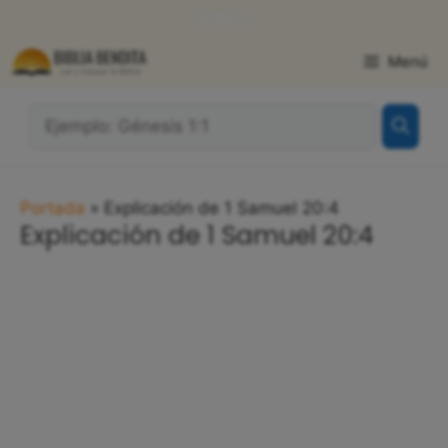
Saltar
WhatsApp
Facebook
X
al
contenido
Menú
¿Qué
Buscas?:
Portada
»
Explicación de 1 Samuel 20:4
Explicación de 1 Samuel 20:4