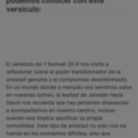
podemos conocer con este
versículo:
El versículo de 1 Samuel 20:4 nos invita a
reflexionar sobre el poder transformador de la
amistad genuina y el compromiso desinteresado.
En un mundo donde a menudo nos sentimos solos
en nuestras luchas, la lealtad de Jonatán hacia
David nos recuerda que hay personas dispuestas
a acompañarnos en nuestro camino, incluso
cuando eso implica sacrificar su propia
comodidad. Este tipo de amistad no solo nos da
fuerza en los momentos difíciles, sino que