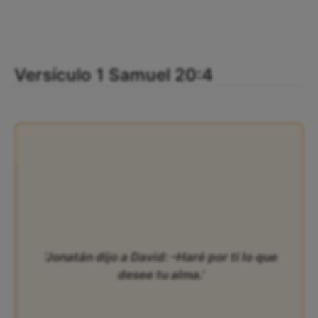
Versículo 1 Samuel 20:4
‘Jonatán dijo a David: –Haré por ti lo que
desee tu alma.’