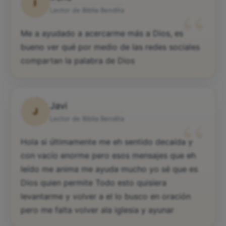
I
“
Lector de Biblia Bendita
Me a ayudado a acercarme más a Dios, es
bueno ver qué por medio de las redes sociales
compartan la palabra de Dios
Javi
J
“
Lector de Biblia Bendita
Hola si últimamente me eh sentido decaída y
con vacío enorme pero esos mensajes que eh
leído me anima me ayuda mucho yo sé que es
Dios quien permite Todo esto quisiera
levantarme y volver a el lo busco en oración
pero me falta volver ala iglesia y ayunar