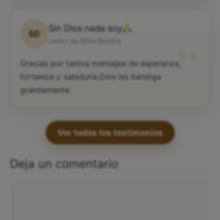
Sin Dios nada soy
SD
“
Lector de Biblia Bendita
Gracias por tantos mensajes de esperanza,
fortaleza y sabiduría.Dios les bendiga
grandemente.
Ver todos los testimonios
Deja un comentario
Comentario