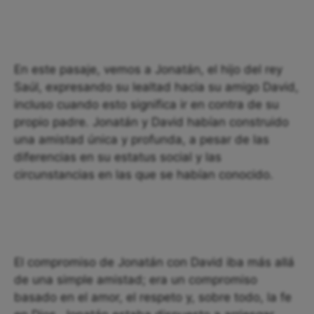
En este pasaje, vemos a Jonatán, el hijo del rey
Saúl, expresando su lealtad hacia su amigo David,
incluso cuando esto significa ir en contra de su
propio padre. Jonatán y David habían construido
una amistad única y profunda, a pesar de las
diferencias en su estatus social y las
circunstancias en las que se habían conocido.
El compromiso de Jonatán con David iba más allá
de una simple amistad; era un compromiso
basado en el amor, el respeto y, sobre todo, la fe