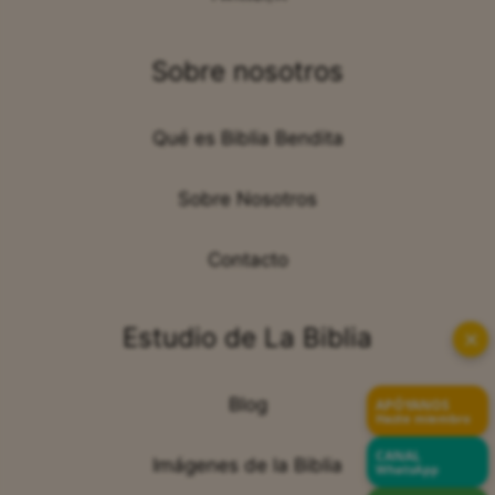
Sobre nosotros
Qué es Biblia Bendita
Sobre Nosotros
Contacto
Estudio de La Biblia
✕
Blog
APÓYANOS
Hazte miembro
CANAL
Imágenes de la Biblia
WhatsApp