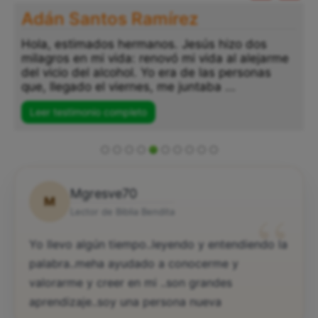
Adán Santos Ramírez
Hola, estimados hermanos. Jesús hizo dos
milagros en mi vida: renovó mi vida al alejarme
del vicio del alcohol. Yo era de las personas
que, llegado el viernes, me juntaba ...
Leer testimonio completo
Mgresve70
M
“
Lector de Biblia Bendita
Yo llevo algún tiempo..leyendo y entendiendo la
palabra..meha ayudado a conocerme y
valorarme y creer en mi ..son grandes
aprendizaje..soy una persona nueva