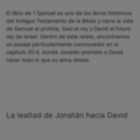
El libro de 1 Samuel es uno de los libros históricos
del Antiguo Testamento de la Biblia y narra la vida
de Samuel el profeta, Saúl el rey y David el futuro
rey de Israel. Dentro de este relato, encontramos
un pasaje particularmente conmovedor en el
capítulo 20:4, donde Jonatán promete a David
hacer todo lo que su alma desee.
La lealtad de Jonatán hacia David