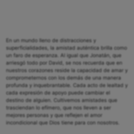
En un mundo lleno de distracciones y
superficialidades, la amistad auténtica brilla como
un faro de esperanza. Al igual que Jonatán, que
arriesgó todo por David, se nos recuerda que en
nuestros corazones reside la capacidad de amar y
comprometernos con los demás de una manera
profunda y inquebrantable. Cada acto de lealtad y
cada expresión de apoyo puede cambiar el
destino de alguien. Cultivemos amistades que
trasciendan lo efímero, que nos lleven a ser
mejores personas y que reflejen el amor
incondicional que Dios tiene para con nosotros.