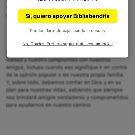
debemos estar dispuestos a apoyar a nuestros
amigos en sus propósitos.
Sí, quiero apoyar Bibliabendita
Puedes darte de baja cuando lo desees
No, Gracias. Prefiero seguir gratis con anuncios
Debemos estar dispuestos a expresar nuestra
lealtad y nuestro compromiso con nuestros
amigos, incluso cuando eso signifique ir en contra
de la opinión popular o de nuestra propia familia.
Y, sobre todo, debemos confiar en Dios y en su
plan para nuestras vidas, sabiendo que siempre
nos brindará amigos verdaderos y comprometidos
para ayudarnos en nuestro camino.