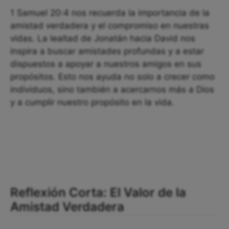
1 Samuel 20:4 nos recuerda la importancia de la
amistad verdadera y el compromiso en nuestras
vidas. La lealtad de Jonatán hacia David nos
inspira a buscar amistades profundas y a estar
dispuestos a apoyar a nuestros amigos en sus
propósitos. Esto nos ayuda no solo a crecer como
individuos, sino también a acercarnos más a Dios
y a cumplir nuestro propósito en la vida.
Reflexión Corta: El Valor de la
Amistad Verdadera