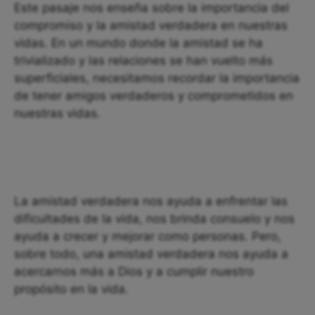
Este pasaje nos enseña sobre la importancia del
compromiso y la amistad verdadera en nuestras
vidas. En un mundo donde la amistad se ha
trivializado y las relaciones se han vuelto más
superficiales, necesitamos recordar la importancia
de tener amigos verdaderos y comprometidos en
nuestras vidas.
La amistad verdadera nos ayuda a enfrentar las
dificultades de la vida, nos brinda consuelo y nos
ayuda a crecer y mejorar como personas. Pero,
sobre todo, una amistad verdadera nos ayuda a
acercarnos más a Dios y a cumplir nuestro
propósito en la vida.