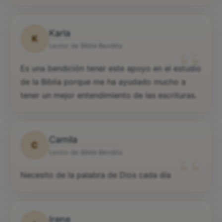
Karla
K
“
Lector de Biblia Bendita
Es una bendición tener este apoyo en el estudio
de la Biblia porque me ha ayudado mucho a
tener un mejor entendimiento de las escrituras.
Camila
C
“
Lector de Biblia Bendita
Necesito de la palabra de Dios cada día
Irene