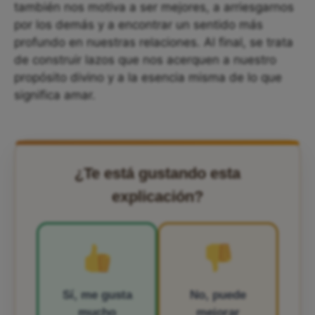
también nos motiva a ser mejores, a arriesgarnos
por los demás y a encontrar un sentido más
profundo en nuestras relaciones. Al final, se trata
de construir lazos que nos acerquen a nuestro
propósito divino y a la esencia misma de lo que
significa amar.
¿Te está gustando esta
explicación?
Sí, me gusta
No, puede
mucho
mejorar