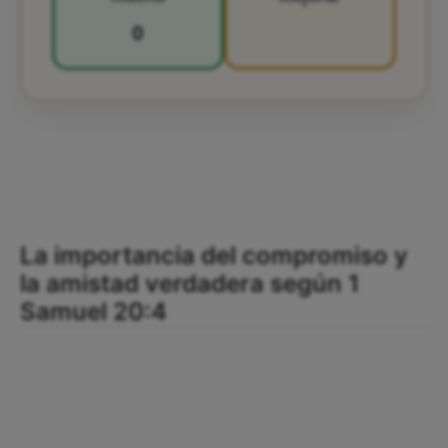
0
La importancia del compromiso y
la amistad verdadera según 1
Samuel 20:4