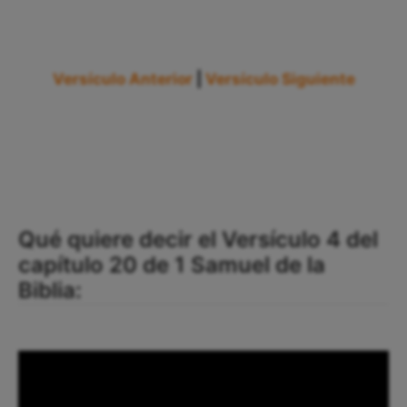
Versículo Anterior
|
Versículo Siguiente
Qué quiere decir el Versículo 4 del
capítulo 20 de 1 Samuel de la
Biblia: