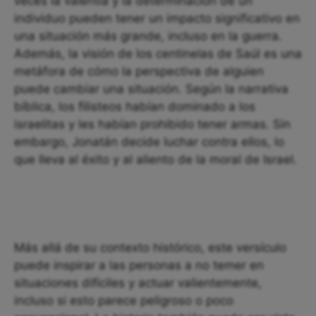
veces la valentía y la determinación de un
individuo pueden tener un impacto significativo en
una situación más grande, incluso en la guerra.
Además, la visión de los centinelas de Saúl es una
metáfora de cómo la perspectiva de alguien
puede cambiar una situación. Según la narrativa
bíblica, los filisteos habían dominado a los
israelitas y les habían prohibido tener armas. Sin
embargo, Jonatán decide luchar contra ellos, lo
que lleva al éxito y al aliento de la moral de Israel.
Más allá de su contexto histórico, este versículo
puede inspirar a las personas a no temer en
situaciones difíciles y actuar valientemente,
incluso si esto parece peligroso o poco