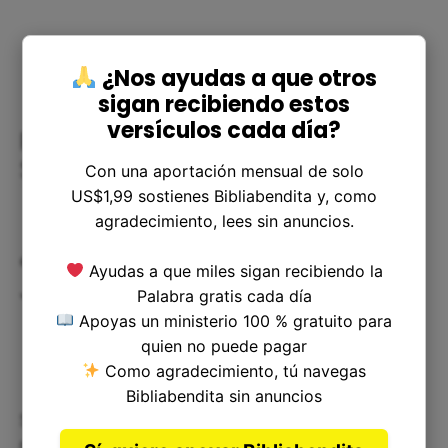
¿Nos ayudas a que otros
sigan recibiendo estos
versículos cada día?
Preguntas frecuentes sobre 1
Samuel 14:16
Con una aportación mensual de solo
US$1,99 sostienes Bibliabendita y, como
agradecimiento, lees sin anuncios.
¿Por qué Saúl no escuchó a
Ayudas a que miles sigan recibiendo la
Jonatán?
Palabra gratis cada día
Apoyas un ministerio 100 % gratuito para
quien no puede pagar
Como agradecimiento, tú navegas
Bibliabendita sin anuncios
Saúl puede haber desconfiado de que el
movimiento realizado por Jonatán llevara a la