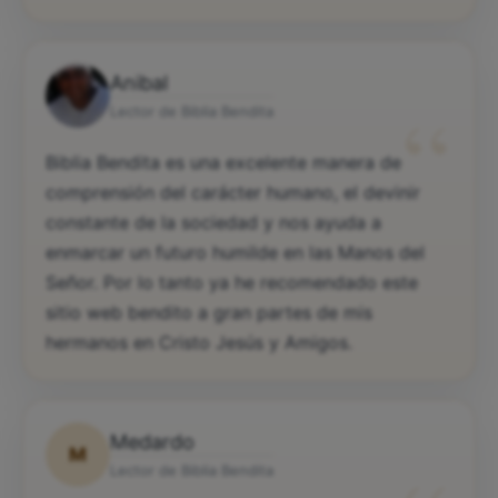
Anibal
“
Lector de Biblia Bendita
Biblia Bendita es una excelente manera de
comprensión del carácter humano, el devinir
constante de la sociedad y nos ayuda a
enmarcar un futuro humilde en las Manos del
Señor. Por lo tanto ya he recomendado este
sitio web bendito a gran partes de mis
hermanos en Cristo Jesús y Amigos.
Medardo
M
Lector de Biblia Bendita