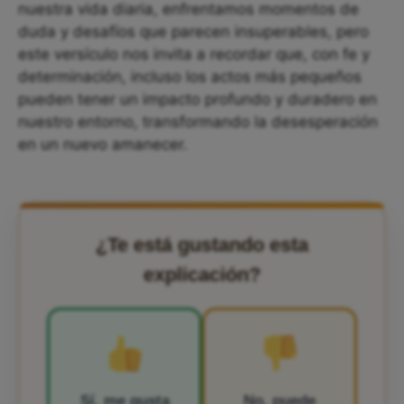
nuestra vida diaria, enfrentamos momentos de
duda y desafíos que parecen insuperables, pero
este versículo nos invita a recordar que, con fe y
determinación, incluso los actos más pequeños
pueden tener un impacto profundo y duradero en
nuestro entorno, transformando la desesperación
en un nuevo amanecer.
¿Te está gustando esta
explicación?
Sí, me gusta
No, puede