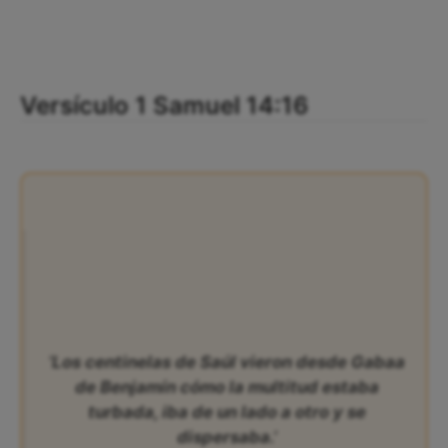
Versículo 1 Samuel 14:16
‘Los centinelas de Saúl vieron desde Gabaa
de Benjamín cómo la multitud estaba
turbada, iba de un lado a otro y se
dispersaba.’