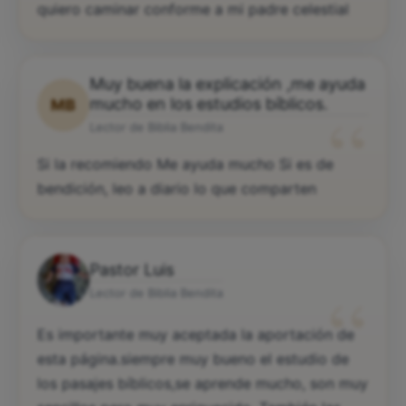
quiero caminar conforme a mi padre celestial
Muy buena la explicación ,me ayuda
“
mucho en los estudios bíblicos.
MB
Lector de Biblia Bendita
Si la recomiendo Me ayuda mucho Si es de
bendición, leo a diario lo que comparten
Pastor Luis
“
Lector de Biblia Bendita
Es importante muy aceptada la aportación de
esta página.siempre muy bueno el estudio de
los pasajes bíblicos,se aprende mucho, son muy