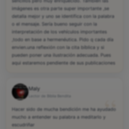
sencillos pero muy enriquecido. También las
imágenes es otra parte super importante ,se
detalla mejor y uno se identifica con la palabra
o el mensaje. Sería bueno seguir con la
interpretación de los vehículos importantes
,todo en base a hermenéutica. Pido q cada día
envien.una reflexión con la cita bíblica y si
pueden poner una ilustración adecuada. Pues
aqui estaremos pendiente de sus publicaciones
Maly
“
Lector de Biblia Bendita
Hacer sido de mucha bendición me ha ayudado
mucho a entender su palabra a meditarlo y
escudriñar