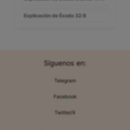
Explicación de Éxodo 32:8
Síguenos en:
Telegram
Facebook
Twitter/X