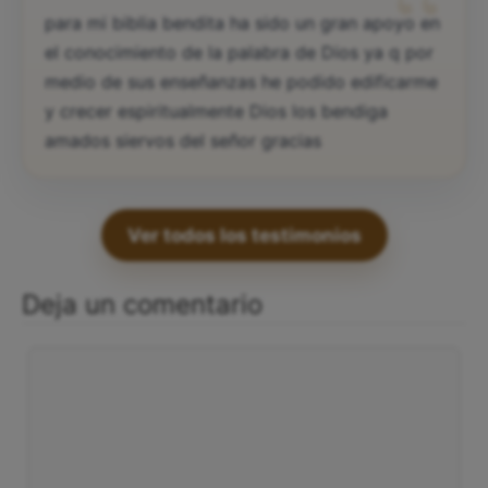
“
para mi biblia bendita ha sido un gran apoyo en
el conocimiento de la palabra de Dios ya q por
medio de sus enseñanzas he podido edificarme
y crecer espiritualmente Dios los bendiga
amados siervos del señor gracias
Ver todos los testimonios
Deja un comentario
Comentario