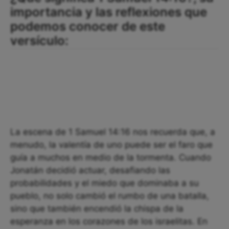
importancia y las reflexiones que
podemos conocer de este
versículo:
La escena de 1 Samuel 14:16 nos recuerda que, a
menudo, la valentía de uno puede ser el faro que
guía a muchos en medio de la tormenta. Cuando
Jonatán decidió actuar, desafiando las
probabilidades y el miedo que dominaba a su
pueblo, no solo cambió el rumbo de una batalla,
sino que también encendió la chispa de la
esperanza en los corazones de los israelitas. En