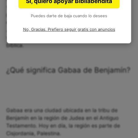
Sí, quiero apoyar Bibliabendita
victoria, o puede haber temido las consecuencias
políticas si algo salía mal en una acción como
Puedes darte de baja cuando lo desees
esta. Lo que sí queda claro es que el carácter de
No, Gracias. Prefiero seguir gratis con anuncios
Jonatán se destaca como excepcional, y la
valentía de Jonatán inspira a otros en la narrativa
bíblica.
¿Qué significa Gabaa de Benjamín?
Gabaa era una ciudad ubicada en la tribu de
Benjamín en la región de Judea en el Antiguo
Testamento. Hoy en día, la región es parte de
Cisjordania, Palestina.