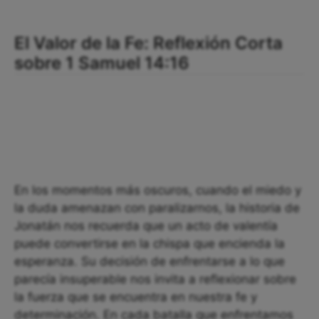
El Valor de la Fe: Reflexión Corta
sobre 1 Samuel 14:16
En los momentos más oscuros, cuando el miedo y
la duda amenazan con paralizarnos, la historia de
Jonatán nos recuerda que un acto de valentía
puede convertirse en la chispa que encienda la
esperanza. Su decisión de enfrentarse a lo que
parecía insuperable nos invita a reflexionar sobre
la fuerza que se encuentra en nuestra fe y
determinación. En cada batalla que enfrentamos