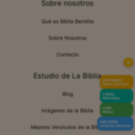
Sobre nosotros
Qué es Biblia Bendita
Sobre Nosotros
Contacto
✕
Estudio de La Biblia
APÓYANOS
Hazte miembro
Blog
CANAL
WhatsApp
CHAT
Imágenes de la Biblia
Bíblico
VER OTRO
versículo aleatorio
Mejores Versículos de la Biblia