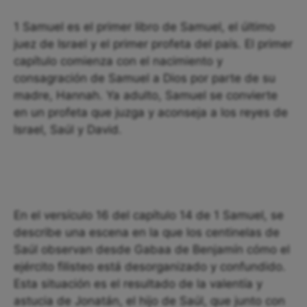
1 Samuel es el primer libro de Samuel, el último
juez de Israel y el primer profeta del país. El primer
capítulo comienza con el nacimiento y
consagración de Samuel a Dios por parte de su
madre, Hannah. Ya adulto, Samuel se convierte
en un profeta que juzga y aconseja a los reyes de
Israel, Saúl y David.
En el versículo 16 del capítulo 14 de 1 Samuel, se
describe una escena en la que los centinelas de
Saúl observan desde Gabaa de Benjamín cómo el
ejército filisteo está desorganizado y confundido.
Esta situación es el resultado de la valentía y
astucia de Jonatán, el hijo de Saúl, que junto con