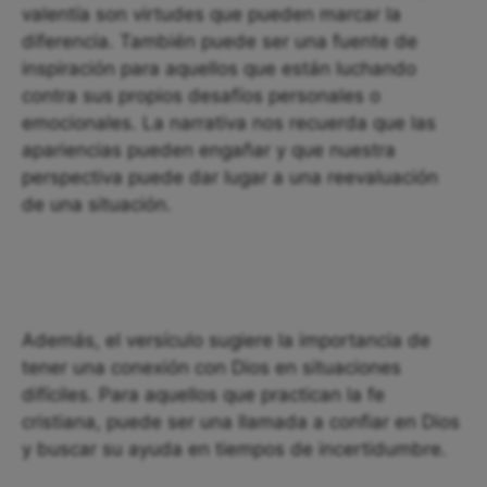
valentía son virtudes que pueden marcar la
diferencia. También puede ser una fuente de
inspiración para aquellos que están luchando
contra sus propios desafíos personales o
emocionales. La narrativa nos recuerda que las
apariencias pueden engañar y que nuestra
perspectiva puede dar lugar a una reevaluación
de una situación.
Además, el versículo sugiere la importancia de
tener una conexión con Dios en situaciones
difíciles. Para aquellos que practican la fe
cristiana, puede ser una llamada a confiar en Dios
y buscar su ayuda en tiempos de incertidumbre.