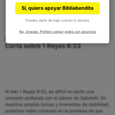
Sí, quiero apoyar Bibliabendita
Puedes darte de baja cuando lo desees
No, Gracias. Prefiero seguir gratis con anuncios
Encontrando Esperanza: Reflexión
Corta sobre 1 Reyes 8:33
Al leer 1 Reyes 8:33, es difícil no sentir una
conexión profunda con el clamor de Salomón. En
nuestras propias luchas y momentos de debilidad,
podemos hallar consuelo en la promesa de que