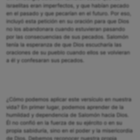
israelitas eran imperfectos, y que habían pecado
en el pasado y que pecarían en el futuro. Por eso,
incluyó esta petición en su oración para que Dios
no los abandonara cuando estuvieran pasando
por las consecuencias de sus pecados. Salomón
tenía la esperanza de que Dios escucharía las
oraciones de su pueblo cuando ellos se volvieran
a él y confesaran sus pecados.
¿Cómo podemos aplicar este versículo en nuestra
vida? En primer lugar, podemos aprender de la
humildad y dependencia de Salomón hacia Dios.
Él no confió en la fuerza de su ejército o en su
propia sabiduría, sino en el poder y la misericordia
de Dios. Debemos reconocer nuestra propia