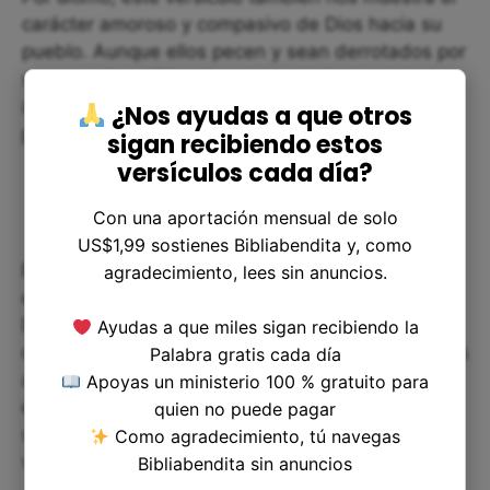
carácter amoroso y compasivo de Dios hacia su
pueblo. Aunque ellos pecen y sean derrotados por
sus enemigos, Dios sigue esperando su
arrepentimiento y regreso, y está dispuesto a
¿Nos ayudas a que otros
perdonar y restaurarlos.
sigan recibiendo estos
versículos cada día?
Con una aportación mensual de solo
US$1,99 sostienes Bibliabendita y, como
En resumen, el versículo de 1 Reyes 8:33 nos
agradecimiento, lees sin anuncios.
enseña sobre la humildad, la dependencia de
Dios, la confesión y el arrepentimiento, y la
Ayudas a que miles sigan recibiendo la
compasión de Dios hacia su pueblo. Que podamos
Palabra gratis cada día
aplicar estas lecciones en nuestras vidas y
Apoyas un ministerio 100 % gratuito para
encontrar aliento en la promesa de que Dios
quien no puede pagar
siempre escucha nuestras oraciones cuando nos
Como agradecimiento, tú navegas
volvemos a él en humildad y arrepentimiento.
Bibliabendita sin anuncios