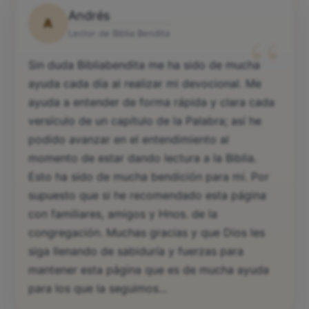
Andrés
A
“
Lector de Biblia Bendita
Sin duda Bibliabendita me ha sido de mucha
ayuda cada día al realizar mi devocional. Me
ayuda a entender de forma rápida y clara cada
versículo de un capítulo de la Palabra; así he
podido avanzar en el entendimiento al
momento de estar dando lectura a la Biblia.
Esto ha sido de mucha bendición para mi. Por
supuesto que si he recomendado esta página
con familiares, amigos y Hnos. de la
congregación. Muchas gracias y que Dios les
siga llenando de sabiduría y fuerzas para
mantener esta página que es de mucha ayuda
para los que la seguimos…