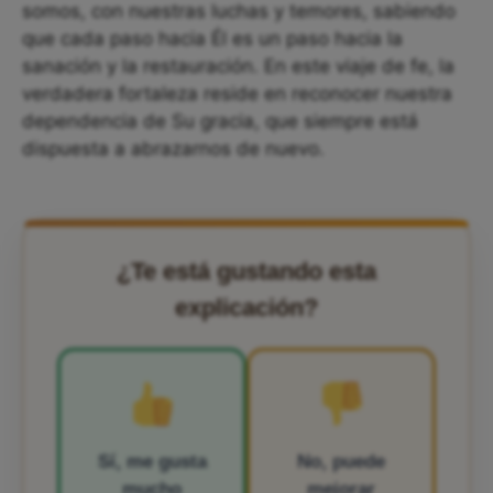
somos, con nuestras luchas y temores, sabiendo
que cada paso hacia Él es un paso hacia la
sanación y la restauración. En este viaje de fe, la
verdadera fortaleza reside en reconocer nuestra
dependencia de Su gracia, que siempre está
dispuesta a abrazarnos de nuevo.
¿Te está gustando esta
explicación?
Sí, me gusta
No, puede
mucho
mejorar