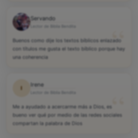
Servando
“
Lector de Biblia Bendita
Buenos como dije los textos bíblicos enlazado
con títulos me gusta el texto bíblico porque hay
una coherencia
Irene
I
“
Lector de Biblia Bendita
Me a ayudado a acercarme más a Dios, es
bueno ver qué por medio de las redes sociales
compartan la palabra de Dios