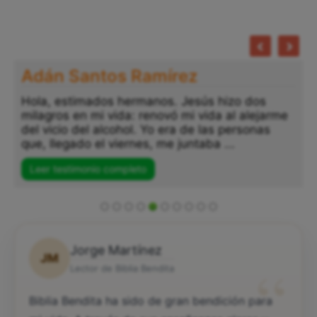
Adán Santos Ramírez
Hola, estimados hermanos. Jesús hizo dos
milagros en mi vida: renovó mi vida al alejarme
del vicio del alcohol. Yo era de las personas
que, llegado el viernes, me juntaba ...
Leer testimonio completo
Jorge Martínez
JM
“
Lector de Biblia Bendita
Biblia Bendita ha sido de gran bendición para