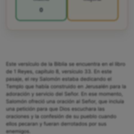
0
Este versículo de la Biblia se encuentra en el libro
de 1 Reyes, capítulo 8, versículo 33. En este
pasaje, el rey Salomón estaba dedicando el
Templo que había construido en Jerusalén para la
adoración y servicio del Señor. En ese momento,
Salomón ofreció una oración al Señor, que incluía
una petición para que Dios escuchara las
oraciones y la confesión de su pueblo cuando
ellos pecaran y fueran derrotados por sus
enemigos.