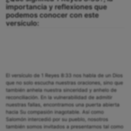
importancia y reflexiones que
podemos conocer con este
versículo:
El versículo de 1 Reyes 8:33 nos habla de un Dios
que no solo escucha nuestras oraciones, sino que
también anhela nuestra sinceridad y anhelo de
reconciliación. En la vulnerabilidad de admitir
nuestras fallas, encontramos una puerta abierta
hacia Su compasión inagotable. Así como
Salomón intercedió por su pueblo, nosotros
también somos invitados a presentarnos tal como