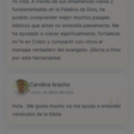
mi vida. A través de sus enseñanzas claras y
fundamentadas en la Palabra de Dios, he
podido comprender mejor muchos pasajes
bíblicos que antes no entendía plenamente. Me
ha ayudado a crecer espiritualmente, fortalecer
mi fe en Cristo y compartir con otros el
mensaje verdadero del evangelio. ¡Gloria a Dios
por esta herramienta!
Carolina bracho
“
Lector de Biblia Bendita
Hola . Me gusta mucho xq me ayuda a entender
versículos de la biblia