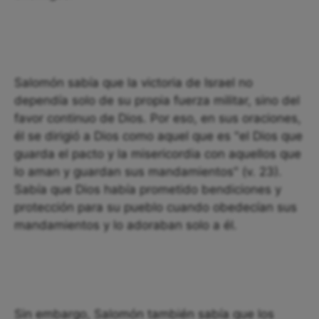
Salomón sabía que la victoria de Israel no
dependía solo de su propia fuerza militar, sino del
favor continuo de Dios. Por eso, en sus oraciones,
él se dirigió a Dios como aquel que es "el Dios que
guarda el pacto y la misericordia con aquellos que
lo aman y guardan sus mandamientos" (v. 23).
Sabía que Dios había prometido bendiciones y
protección para su pueblo cuando obedecían sus
mandamientos y lo adoraban solo a él.
Sin embargo, Salomón también sabía que los