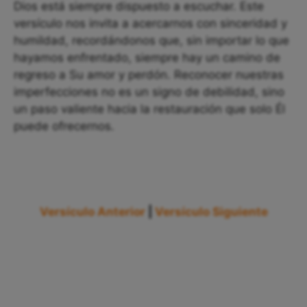
Dios está siempre dispuesto a escuchar. Este
versículo nos invita a acercarnos con sinceridad y
humildad, recordándonos que, sin importar lo que
hayamos enfrentado, siempre hay un camino de
regreso a Su amor y perdón. Reconocer nuestras
imperfecciones no es un signo de debilidad, sino
un paso valiente hacia la restauración que solo Él
puede ofrecernos.
Versículo Anterior
|
Versículo Siguiente