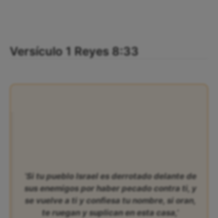
Versículo 1 Reyes 8:33
‘Si tu pueblo Israel es derrotado delante de
sus enemigos por haber pecado contra ti, y
se vuelve a ti y confiesa tu nombre, si oran,
te ruegan y suplican en esta casa,’