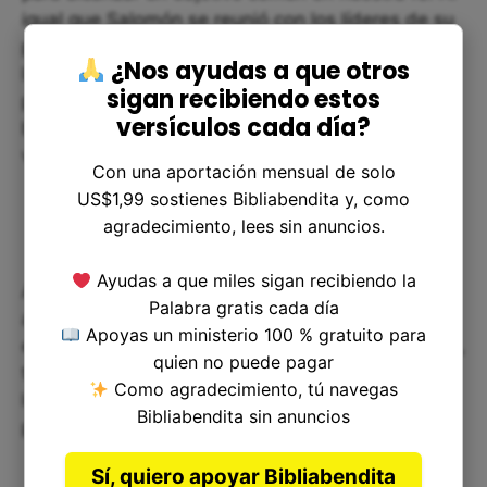
igual que Salomón se reunió con los líderes de su
pueblo, podemos buscar la compañía de otros
¿Nos ayudas a que otros
líderes en nuestra iglesia o comunidad religiosa
sigan recibiendo estos
para trabajar en conjunto en proyectos que
versículos cada día?
busquen traer la presencia de Dios a nuestras
vidas.
Con una aportación mensual de solo
US$1,99 sostienes Bibliabendita y, como
agradecimiento, lees sin anuncios.
Ayudas a que miles sigan recibiendo la
Además, la construcción del templo y la
Palabra gratis cada día
actualización del culto a Dios en el templo nos
Apoyas un ministerio 100 % gratuito para
enseña que debemos dar nuestra mejor habilidad,
quien no puede pagar
tiempo y esfuerzo para mostrar al Creador cuánto
Como agradecimiento, tú navegas
lo amamos y agradecemos su cuidado y
Bibliabendita sin anuncios
protección en nuestras vidas.
Sí, quiero apoyar Bibliabendita