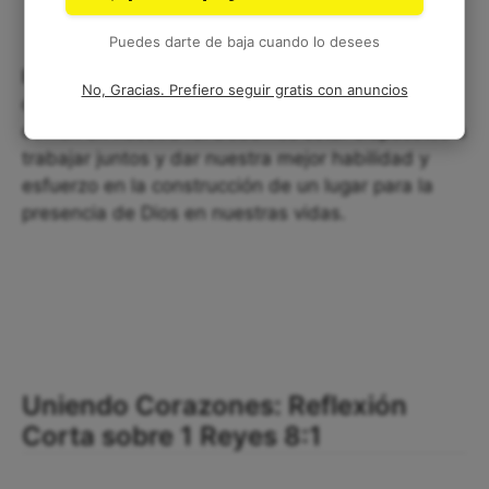
Puedes darte de baja cuando lo desees
El versículo 1 Reyes 8:1 comunica la importancia
No, Gracias. Prefiero seguir gratis con anuncios
del trabajo conjunto para alcanzar un objetivo
común en nuestra fe. Debemos estar dispuestos a
trabajar juntos y dar nuestra mejor habilidad y
esfuerzo en la construcción de un lugar para la
presencia de Dios en nuestras vidas.
Uniendo Corazones: Reflexión
Corta sobre 1 Reyes 8:1