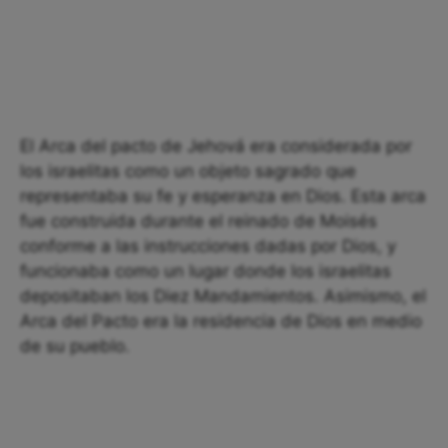
El Arca del pacto de Jehová era considerada por
los israelitas como un objeto sagrado que
representaba su fe y esperanza en Dios. Esta arca
fue construida durante el reinado de Moisés
conforme a las instrucciones dadas por Dios, y
funcionaba como un lugar donde los israelitas
depositaban los Diez Mandamientos. Asimismo, el
Arca del Pacto era la residencia de Dios en medio
de su pueblo.