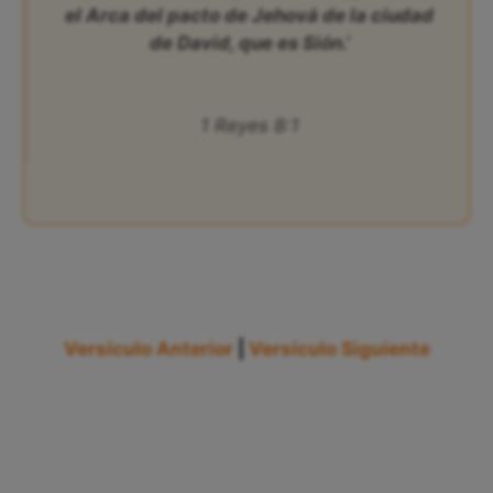
el Arca del pacto de Jehová de la ciudad
de David, que es Sión.’
1 Reyes 8:1
Versículo Anterior
|
Versículo Siguiente