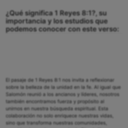
¿Qué significa 1 Reyes 8:1?, su
importancia y los estudios que
podemos conocer con este verso:
El pasaje de 1 Reyes 8:1 nos invita a reflexionar
sobre la belleza de la unidad en la fe. Al igual que
Salomón reunió a los ancianos y líderes, nosotros
también encontramos fuerza y propósito al
unirnos en nuestra búsqueda espiritual. Esta
colaboración no solo enriquece nuestras vidas,
sino que transforma nuestras comunidades,