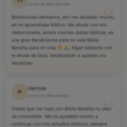
“
Lector de Biblia Bendita
Bendiciones hermanos, ami me alludado mucho,
en mi aprendisaje biblico. Me alluda con mis
debocionales, aclara muchas dudas biblicas, es
una gran Bendiciones para mi vida Biblia
Bendita para mi vida
. Sigan adelante con
la alluda de Dios, bendiciendo a quienes los
necesitan.
Hermilo
H
“
Lector de Biblia Bendita
Desde que me tope con Biblia Bendita no dejo
de consultarlo. Me ha ayudado mucho a
continuar con mis estudios biblicos, siempre