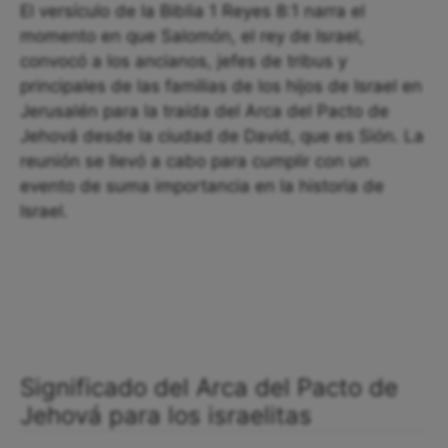
El versículo de la Biblia 1 Reyes 8:1 narra el
momento en que Salomón, el rey de Israel,
convocó a los ancianos, jefes de tribus y
principales de las familias de los hijos de Israel en
Jerusalén para la traída del Arca del Pacto de
Jehová desde la ciudad de David, que es Sión. La
reunión se llevó a cabo para cumplir con un
evento de suma importancia en la historia de
Israel.
Significado del Arca del Pacto de
Jehová para los israelitas