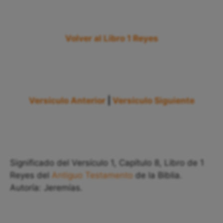
Volver al Libro 1 Reyes
Versículo Anterior
|
Versículo Siguiente
Significado del Versículo 1, Capítulo 8, Libro de 1
Reyes del
Antiguo Testamento
de la Biblia.
Autoría: Jeremías.