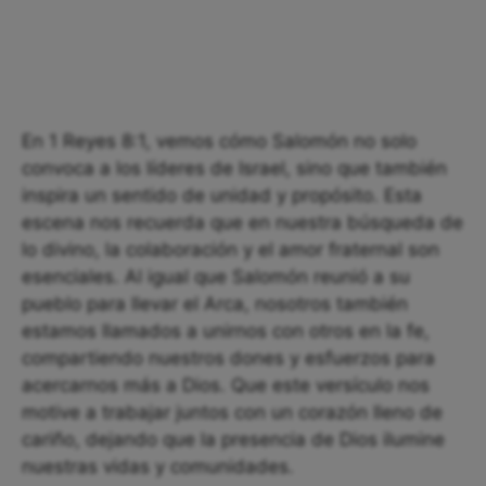
En 1 Reyes 8:1, vemos cómo Salomón no solo
convoca a los líderes de Israel, sino que también
inspira un sentido de unidad y propósito. Esta
escena nos recuerda que en nuestra búsqueda de
lo divino, la colaboración y el amor fraternal son
esenciales. Al igual que Salomón reunió a su
pueblo para llevar el Arca, nosotros también
estamos llamados a unirnos con otros en la fe,
compartiendo nuestros dones y esfuerzos para
acercarnos más a Dios. Que este versículo nos
motive a trabajar juntos con un corazón lleno de
cariño, dejando que la presencia de Dios ilumine
nuestras vidas y comunidades.