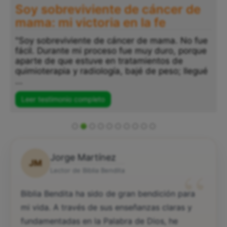
Soy sobreviviente de cáncer de
mama: mi victoria en la fe
"Soy sobreviviente de cáncer de mama. No fue
fácil. Durante mi proceso fue muy duro, porque
aparte de que estuve en tratamientos de
quimioterapia y radiología, bajé de peso; llegué
...
Leer testimonio completo
Jorge Martínez
JM
“
Lector de Biblia Bendita
Biblia Bendita ha sido de gran bendición para
mi vida. A través de sus enseñanzas claras y
fundamentadas en la Palabra de Dios, he