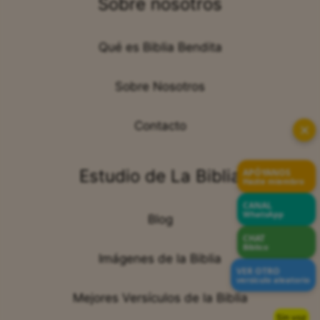
Sobre nosotros
Qué es Biblia Bendita
Sobre Nosotros
Contacto
✕
Estudio de La Biblia
APÓYANOS
Hazte miembro
CANAL
WhatsApp
Blog
CHAT
Bíblico
Imágenes de la Biblia
VER OTRO
versículo aleatorio
Mejores Versículos de la Biblia
Sin voz