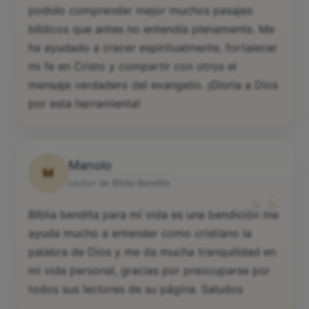
podido comprender mejor muchos pasajes
bíblicos que antes no entendía plenamente. Me
ha ayudado a crecer espiritualmente, fortalecer
mi fe en Cristo y compartir con otros el
mensaje verdadero del evangelio. ¡Gloria a Dios
por esta herramienta!
Manolo
M
“
Lector de Biblia Bendita
Bíblia bendita para mí vida es una bendición me
ayuda mucho a entender como cristiano la
palabra de Dios y me da mucha tranquilidad en
mi vida personal, gracias por preocuparse por
todos sus lectores de su página. Saludos