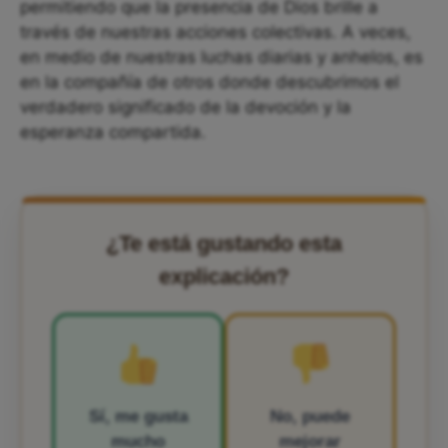
permitiendo que la presencia de Dios brille a
través de nuestras acciones colectivas. A veces,
en medio de nuestras luchas diarias y anhelos, es
en la compañía de otros donde descubrimos el
verdadero significado de la devoción y la
esperanza compartida.
¿Te está gustando esta
explicación?
Sí, me gusta
No, puede
mucho
mejorar