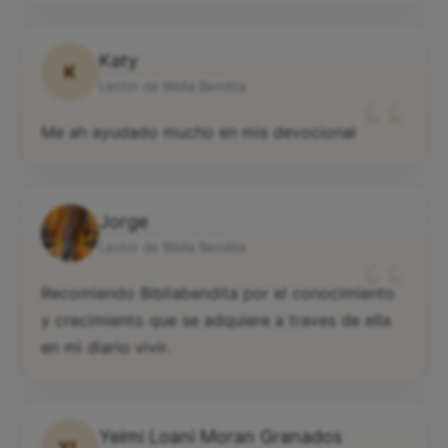
Katy
K
“
Lector de Biblia Bendita
Me ah ayudado mucho en mis devocional
Jorge
“
Lector de Biblia Bendita
Recomiendo Bibliabendita por el conocimiento
y crecimiento que se adquiere a traves de ella
en mi diario vivir.
Yeimi Loani Moran Granados
YL