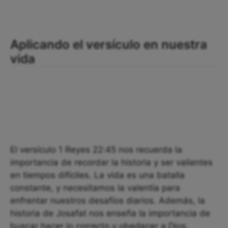
Aplicando el versículo en nuestra
vida
El versículo 1 Reyes 22:45 nos recuerda la
importancia de recordar la historia y ser valientes
en tiempos difíciles. La vida es una batalla
constante, y necesitamos la valentía para
enfrentar nuestros desafíos diarios. Además, la
historia de Josafat nos enseña la importancia de
buscar hacer lo correcto y obedecer a Dios.