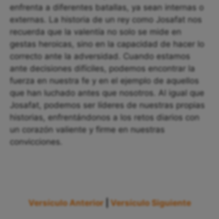
enfrenta a diferentes batallas, ya sean internas o
externas. La historia de un rey como Josafat nos
recuerda que la valentía no solo se mide en
gestas heroicas, sino en la capacidad de hacer lo
correcto ante la adversidad. Cuando estamos
ante decisiones difíciles, podemos encontrar la
fuerza en nuestra fe y en el ejemplo de aquellos
que han luchado antes que nosotros. Al igual que
Josafat, podemos ser líderes de nuestras propias
historias, enfrentándonos a los retos diarios con
un corazón valiente y firme en nuestras
convicciones.
Versículo Anterior
|
Versículo Siguiente