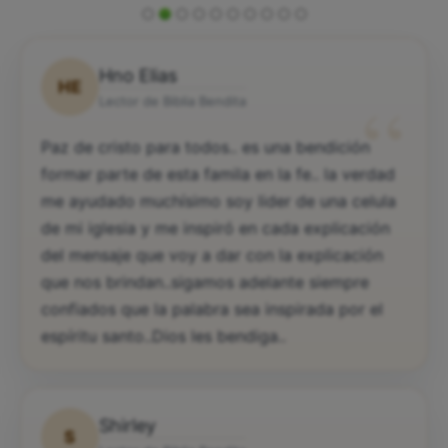
Hno Elias
HE
“
Lector de Biblia Bendita
Paz de cristo para todos.. es una bendición
formar parte de esta famila en la fe.. la verdad
me ayudado muchísimo soy lider de una celula
de mi iglesia y me inspiró en cada explicación
del mensaje que voy a dar con la explicación
que nos brindan..sigamos adelante siempre
confiados que la palabra sea inspirada por el
espíritu santo..Dios les bendiga..
Shirley
S