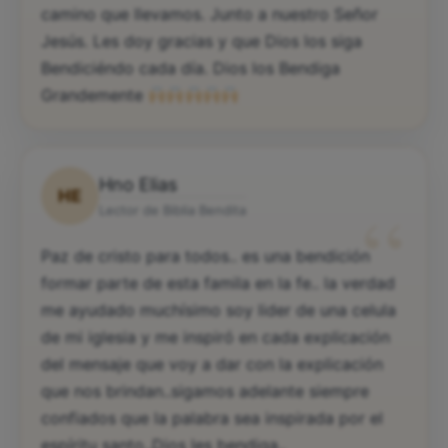
camino que llevamos. Junto a nuestro Señor
Jesús. Les doy gracias y que Dios los siga
Bendiciéndo cada día. Dios los Bendiga
Grandemente
Hno Elias
HE
“
Lector de Biblia Bendita
Paz de cristo para todos.. es una bendición
formar parte de esta famila en la fe.. la verdad
me ayudado muchísimo soy lider de una celula
de mi iglesia y me inspiró en cada explicación
del mensaje que voy a dar con la explicación
que nos brindan..sigamos adelante siempre
confiados que la palabra sea inspirada por el
espíritu santo..Dios les bendiga..