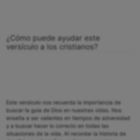
¿Cómo puede ayudar este
versículo a los cristianos?
Este versículo nos recuerda la importancia de
buscar la guía de Dios en nuestras vidas. Nos
enseña a ser valientes en tiempos de adversidad
y a buscar hacer lo correcto en todas las
situaciones de la vida. Al recordar la historia de