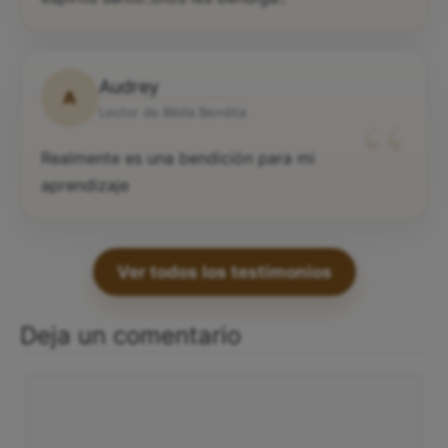
Audrey
A
“
Lector de Biblia Bendita
Realmente es una bendición para mi
aprendizaje
Ver todos los testimonios
Deja un comentario
Comentario