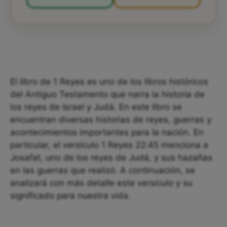
El libro de 1 Reyes es uno de los libros históricos
del Antiguo Testamento que narra la historia de
los reyes de Israel y Judá. En este libro se
encuentran diversas historias de reyes, guerras y
acontecimientos importantes para la nación. En
particular, el versículo 1 Reyes 22:45 menciona a
Josafat, uno de los reyes de Judá, y sus hazañas
en las guerras que realizó. A continuación, se
analizará con más detalle este versículo y su
significado para nuestra vida.