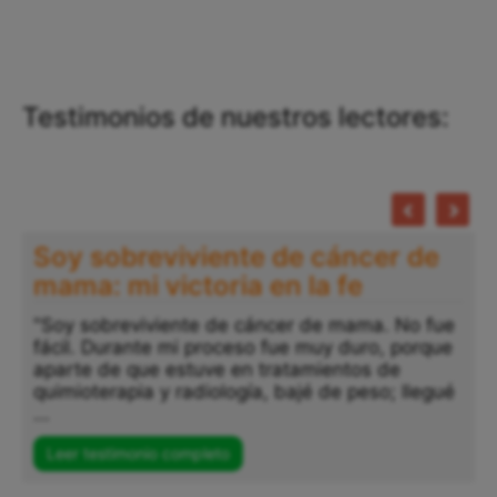
Testimonios de nuestros lectores:
Soy sobreviviente de cáncer de
mama: mi victoria en la fe
"Soy sobreviviente de cáncer de mama. No fue
fácil. Durante mi proceso fue muy duro, porque
aparte de que estuve en tratamientos de
quimioterapia y radiología, bajé de peso; llegué
...
Leer testimonio completo