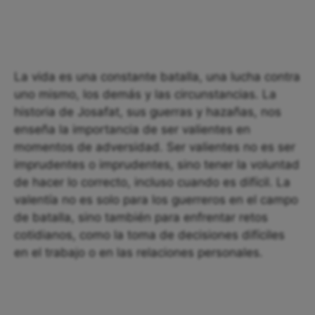
La vida es una constante batalla, una lucha contra
uno mismo, los demás y las circunstancias. La
historia de Josafat, sus guerras y hazañas, nos
enseña la importancia de ser valientes en
momentos de adversidad. Ser valientes no es ser
imprudentes o imprudentes, sino tener la voluntad
de hacer lo correcto, incluso cuando es difícil. La
valentía no es solo para los guerreros en el campo
de batalla, sino también para enfrentar retos
cotidianos, como la toma de decisiones difíciles
en el trabajo o en las relaciones personales.