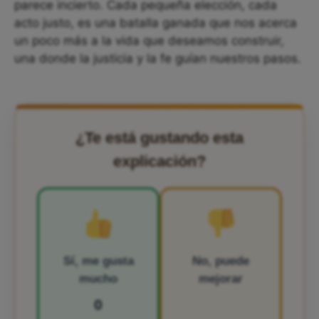
parece incierto. Cada pequeña elección, cada
acto justo, es una batalla ganada que nos acerca
un poco más a la vida que deseamos construir,
una donde la justicia y la fe guían nuestros pasos.
¿Te está gustando esta
explicación?
Sí, me gusta
No, puede
mucho
mejorar
0