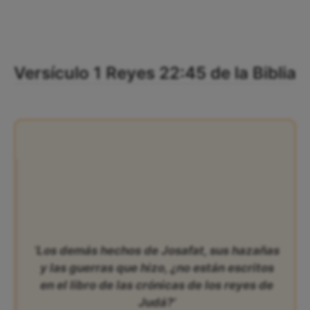
Versículo 1 Reyes 22:45 de la Biblia
‘Los demás hechos de Josafat, sus hazañas
y las guerras que hizo, ¿no están escritos
en el libro de las crónicas de los reyes de
Judá?’