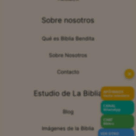
Sobre nosotros
Qué es Biblia Bendita
Sobre Nosotros
Contacto
✕
Estudio de La Biblia
APÓYANOS
Hazte miembro
CANAL
WhatsApp
Blog
CHAT
Bíblico
Imágenes de la Biblia
VER OTRO