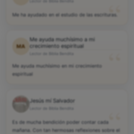
“
Lector de Biblia Bendita
Me ha ayudado en el estudio de las escrituras.
Me ayuda muchísimo a mi
“
crecimiento espiritual
MA
Lector de Biblia Bendita
Me ayuda muchísimo en mi crecimiento
espiritual
Jesús mí Salvador
“
Lector de Biblia Bendita
Es de mucha bendición poder contar cada
mañana. Con tan hermosas reflexiones sobre el