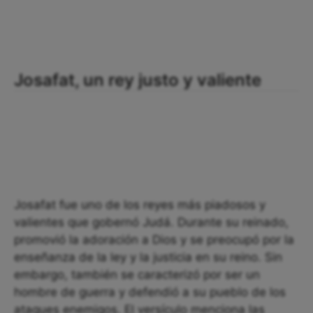
Josafat, un rey justo y valiente
Josafat fue uno de los reyes más piadosos y
valientes que gobernó Judá. Durante su reinado,
promovió la adoración a Dios y se preocupó por la
enseñanza de la ley y la justicia en su reino. Sin
embargo, también se caracterizó por ser un
hombre de guerra y defendió a su pueblo de los
ataques enemigos. El versículo menciona las