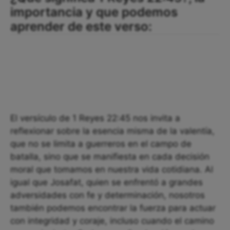
importancia y que podemos
aprender de este verso:
El versículo de 1 Reyes 22:45 nos invita a
reflexionar sobre la esencia misma de la valentía,
que no se limita a guerreros en el campo de
batalla, sino que se manifiesta en cada decisión
moral que tomamos en nuestra vida cotidiana. Al
igual que Josafat, quien se enfrentó a grandes
adversidades con fe y determinación, nosotros
también podemos encontrar la fuerza para actuar
con integridad y coraje, incluso cuando el camino