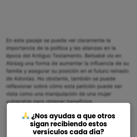
En este pasaje se puede ver claramente la
importancia de la política y las alianzas en la
época del Antiguo Testamento. Betsabé vio en
Abisag una forma de aumentar la influencia de su
familia y asegurar su posición en el futuro reinado
de Adonías. No obstante, también se puede
reflexionar sobre cómo esta petición puede ser
vista como una manipulación de una mujer
vulnerable para obtener beneficios.
¿Nos ayudas a que otros
sigan recibiendo estos
versículos cada día?