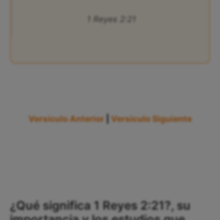
1 Reyes 2:21
Versículo Anterior
|
Versículo Siguiente
¿Qué significa 1 Reyes 2:21?, su
importancia y los estudios que