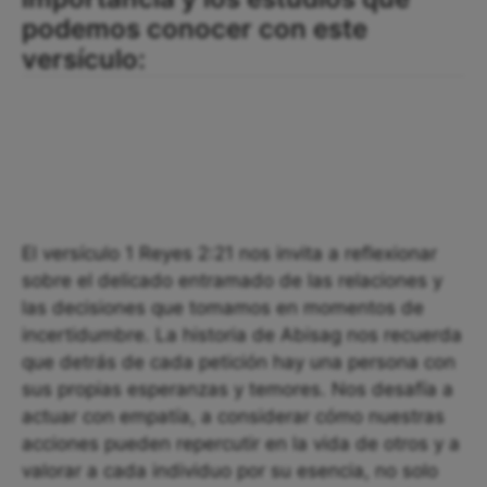
podemos conocer con este
versículo:
El versículo 1 Reyes 2:21 nos invita a reflexionar
sobre el delicado entramado de las relaciones y
las decisiones que tomamos en momentos de
incertidumbre. La historia de Abisag nos recuerda
que detrás de cada petición hay una persona con
sus propias esperanzas y temores. Nos desafía a
actuar con empatía, a considerar cómo nuestras
acciones pueden repercutir en la vida de otros y a
valorar a cada individuo por su esencia, no solo