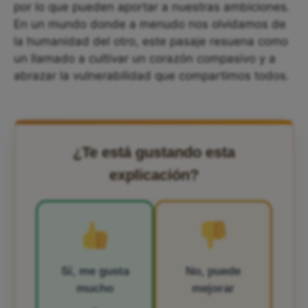
por lo que pueden aportar a nuestras ambiciones.
En un mundo donde a menudo nos olvidamos de
la humanidad del otro, este pasaje resuena como
un llamado a cultivar un corazón compasivo y a
abrazar la vulnerabilidad que compartimos todos.
¿Te está gustando esta
explicación?
Sí, me gusta
No, puede
mucho
mejorar