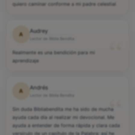
quiero caminar conforme a mi padre celestial
Audrey
A
“
Lector de Biblia Bendita
Realmente es una bendición para mi
aprendizaje
Andrés
A
“
Lector de Biblia Bendita
Sin duda Bibliabendita me ha sido de mucha
ayuda cada día al realizar mi devocional. Me
ayuda a entender de forma rápida y clara cada
versículo de un capítulo de la Palabra; así he