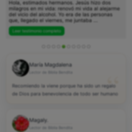
Hola, estimados hermanos. Jesús hizo dos
milagros en mi vida: renovó mi vida al alejarme
del vicio del alcohol. Yo era de las personas
que, llegado el viernes, me juntaba ...
Leer testimonio completo
María Magdalena
“
Lector de Biblia Bendita
Recomiendo la viene porque ha sido un regalo
de Dios para benevolencia de todo ser humano
Magaly.
Lector de Biblia Bendita