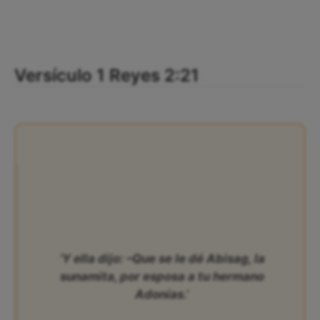
Versículo 1 Reyes 2:21
‘Y ella dijo: –Que se le dé Abisag, la
sunamita, por esposa a tu hermano
Adonías.’