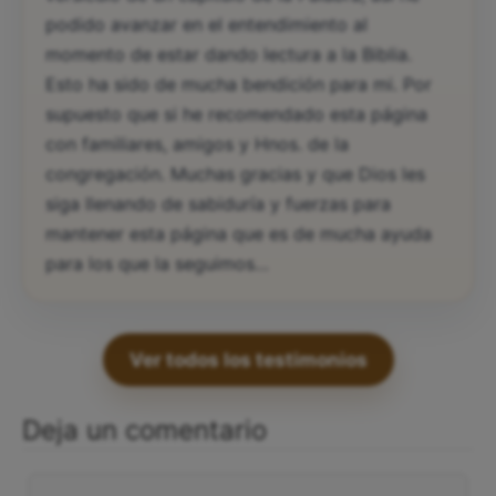
podido avanzar en el entendimiento al
momento de estar dando lectura a la Biblia.
Esto ha sido de mucha bendición para mi. Por
supuesto que si he recomendado esta página
con familiares, amigos y Hnos. de la
congregación. Muchas gracias y que Dios les
siga llenando de sabiduría y fuerzas para
mantener esta página que es de mucha ayuda
para los que la seguimos…
Ver todos los testimonios
Deja un comentario
Comentario