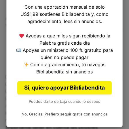
Con una aportación mensual de solo
US$1,99 sostienes Bibliabendita y, como
Aplicando el versículo en nuestra
agradecimiento, lees sin anuncios.
vida
Ayudas a que miles sigan recibiendo la
Palabra gratis cada día
Apoyas un ministerio 100 % gratuito para
quien no puede pagar
Como agradecimiento, tú navegas
Bibliabendita sin anuncios
La historia de Abisag y su matrimonio forzado nos
recuerda la importancia de reconocer el valor
Sí, quiero apoyar Bibliabendita
intrínseco de todas las personas,
independientemente de su apariencia o situación.
Puedes darte de baja cuando lo desees
Al mismo tiempo, también nos enseña la
necesidad de ser cuidadosos al hacer peticiones,
No, Gracias. Prefiero seguir gratis con anuncios
especialmente cuando implica a otros. Es
importante tener en cuenta las posibles