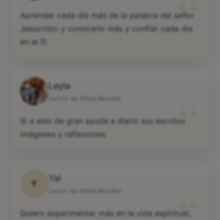
“
Aprender cada día más de la palabra del señor
Jesucristo y conocerlo más y confiar cada día
en el !!!.
Leyla
“
Lector de Biblia Bendita
Si a sido de gran ayuda a diario sus escritos
imágenes y reflexiones
Yai
Y
“
Lector de Biblia Bendita
Quiero experimentar más en la vida espiritual,