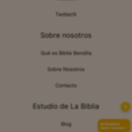
Twitter/X
Sobre nosotros
Qué es Biblia Bendita
Sobre Nosotros
Contacto
Estudio de La Biblia
✕
Blog
APÓYANOS
Hazte miembro