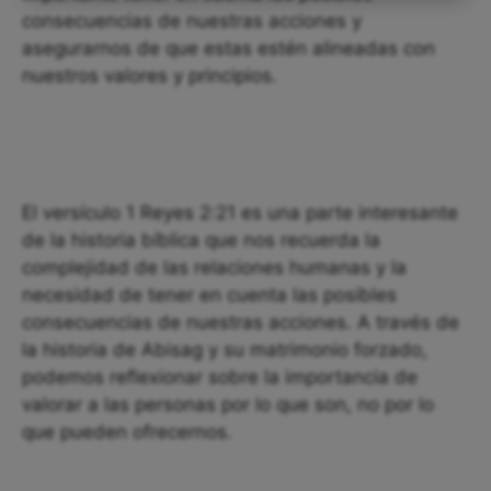
consecuencias de nuestras acciones y
asegurarnos de que estas estén alineadas con
nuestros valores y principios.
El versículo 1 Reyes 2:21 es una parte interesante
de la historia bíblica que nos recuerda la
complejidad de las relaciones humanas y la
necesidad de tener en cuenta las posibles
consecuencias de nuestras acciones. A través de
la historia de Abisag y su matrimonio forzado,
podemos reflexionar sobre la importancia de
valorar a las personas por lo que son, no por lo
que pueden ofrecernos.