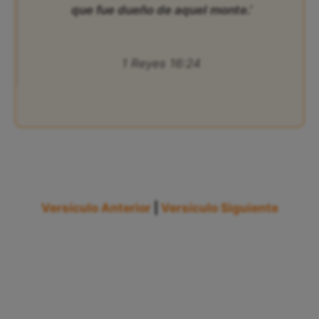
que fue dueño de aquel monte.’
1 Reyes 16:24
Versículo Anterior
|
Versículo Siguiente