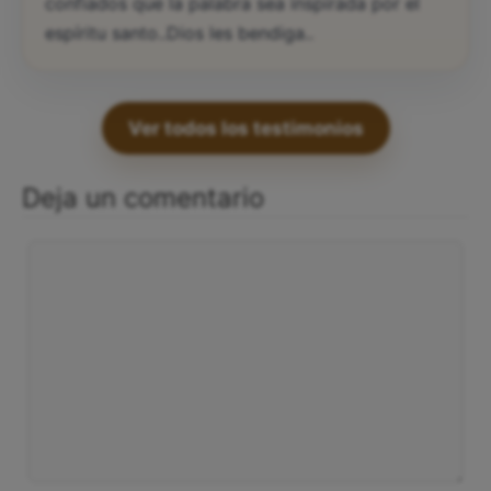
confiados que la palabra sea inspirada por el
espíritu santo..Dios les bendiga..
Ver todos los testimonios
Deja un comentario
Comentario