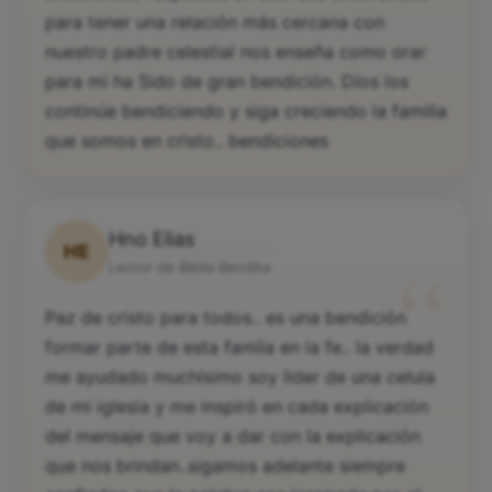
para tener una relación más cercana con
nuestro padre celestial nos enseña como orar
para mí ha Sido de gran bendición. Díos los
continúe bendiciendo y siga creciendo la familia
que somos en cristo.. bendiciones
Hno Elias
HE
“
Lector de Biblia Bendita
Paz de cristo para todos.. es una bendición
formar parte de esta famila en la fe.. la verdad
me ayudado muchísimo soy lider de una celula
de mi iglesia y me inspiró en cada explicación
del mensaje que voy a dar con la explicación
que nos brindan..sigamos adelante siempre