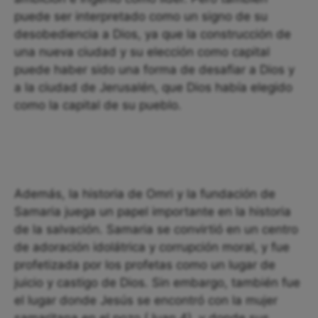
puede ser interpretado como un signo de su
desobediencia a Dios, ya que la construcción de
una nueva ciudad y su elección como capital
puede haber sido una forma de desafiar a Dios y
a la ciudad de Jerusalén, que Dios había elegido
como la capital de su pueblo.
Además, la historia de Omri y la fundación de
Samaria juega un papel importante en la historia
de la salvación. Samaria se convirtió en un centro
de adoración idolátrica y corrupción moral, y fue
profetizada por los profetas como un lugar de
juicio y castigo de Dios. Sin embargo, también fue
el lugar donde Jesús se encontró con la mujer