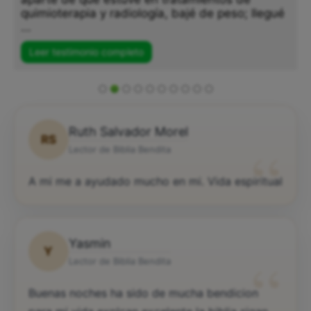
quimioterapia y radiología, bajé de peso; llegué
...
Leer testimonio completo
Ruth Salvador Morel
RS
“
Lector de Biblia Bendita
A mi me a ayudado mucho en mi. Vida espiritual
Yasmin
Y
“
Lector de Biblia Bendita
Buenas noches ha sido de mucha bendicion