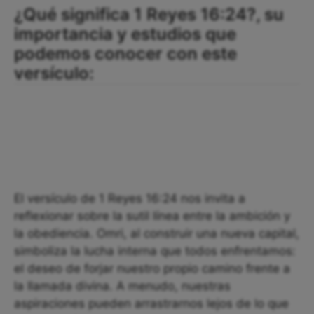
¿Qué significa 1 Reyes 16:24?, su
importancia y estudios que
podemos conocer con este
versículo:
El versículo de 1 Reyes 16:24 nos invita a
reflexionar sobre la sutil línea entre la ambición y
la obediencia. Omri, al construir una nueva capital,
simboliza la lucha interna que todos enfrentamos:
el deseo de forjar nuestro propio camino frente a
la llamada divina. A menudo, nuestras
aspiraciones pueden arrastrarnos lejos de lo que