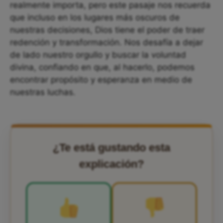
realmente importa, pero este pasaje nos recuerda
que incluso en los lugares más oscuros de
nuestras decisiones, Dios tiene el poder de traer
redención y transformación. Nos desafía a dejar
de lado nuestro orgullo y buscar la voluntad
divina, confiando en que, al hacerlo, podemos
encontrar propósito y esperanza en medio de
nuestras luchas.
¿Te está gustando esta
explicación?