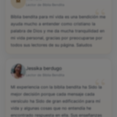
M
“
Lector de Biblia Bendita
Bíblia bendita para mí vida es una bendición me
ayuda mucho a entender como cristiano la
palabra de Dios y me da mucha tranquilidad en
mi vida personal, gracias por preocuparse por
todos sus lectores de su página. Saludos
Jessika berdugo
“
Lector de Biblia Bendita
Mi experiencia con la biblia bendita ha Sido la
mejor decisión porque cada mensaje cada
versículo ha Sido de gran edificación para mí
vida y algunas cosas que no entendía he
encontrado respuesta en ella. Sus enseñanzas