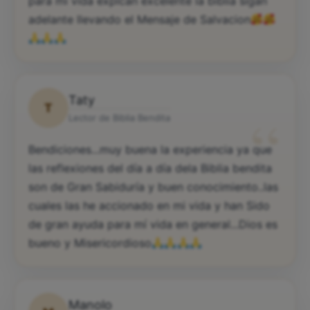
para mi vida explcan excelente la biblia sigan
adelante llevando el Mensaje de Salvacion
Taty
T
“
Lector de Biblia Bendita
Bendiciones...muy buena la experiencia ya que
las reflexiones del día a día dela Biblia bendita
son de Gran Sabiduría y buen conocimiento..las
cuales las he accionado en mi vida y han Sido
de gran ayuda para mí vida en general...Dios es
bueno y Misericordioso
Manolo