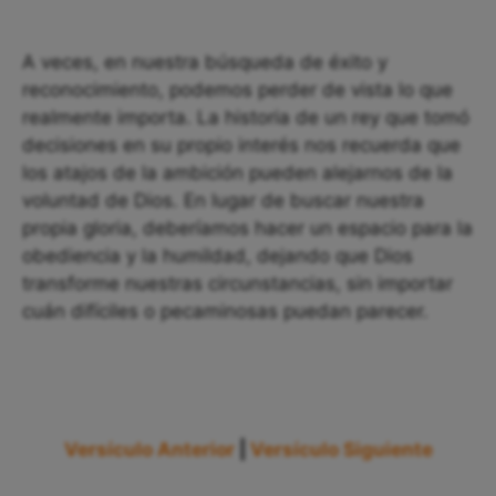
A veces, en nuestra búsqueda de éxito y
reconocimiento, podemos perder de vista lo que
realmente importa. La historia de un rey que tomó
decisiones en su propio interés nos recuerda que
los atajos de la ambición pueden alejarnos de la
voluntad de Dios. En lugar de buscar nuestra
propia gloria, deberíamos hacer un espacio para la
obediencia y la humildad, dejando que Dios
transforme nuestras circunstancias, sin importar
cuán difíciles o pecaminosas puedan parecer.
Versículo Anterior
|
Versículo Siguiente