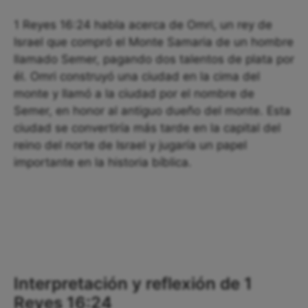
1 Reyes 16:24 habla acerca de Omri, un rey de
Israel que compró el Monte Samaria de un hombre
llamado Semer, pagando dos talentos de plata por
él. Omri construyó una ciudad en la cima del
monte y llamó a la ciudad por el nombre de
Semer, en honor al antiguo dueño del monte. Esta
ciudad se convertiría más tarde en la capital del
reino del norte de Israel y jugaría un papel
importante en la historia bíblica.
Interpretación y reflexión de 1
Reyes 16:24