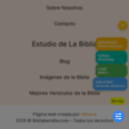
Sobre Nosotros
Contacto
✕
Estudio de La Biblia
APÓYANOS
Hazte miembro
CANAL
WhatsApp
Blog
CHAT
Bíblico
Imágenes de la Biblia
VER OTRO
versículo aleatorio
Mejores Versículos de la Biblia
Sin voz
Página web creada por:
Sitiova
2026 © Bibliabendita.com - Todos los derechos
reservados