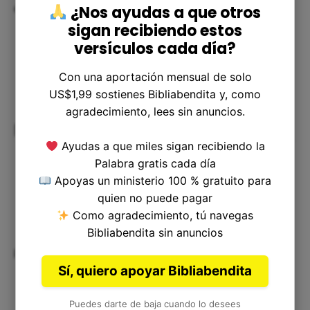
él y le seguimos fielmente.
¿Nos ayudas a que otros
sigan recibiendo estos
versículos cada día?
Con una aportación mensual de solo
US$1,99 sostienes Bibliabendita y, como
agradecimiento, lees sin anuncios.
Resolución de dudas
Ayudas a que miles sigan recibiendo la
Palabra gratis cada día
Apoyas un ministerio 100 % gratuito para
quien no puede pagar
Como agradecimiento, tú navegas
Bibliabendita sin anuncios
P: ¿Cuál es el significado del nombre "Samaria"?
Sí, quiero apoyar Bibliabendita
Puedes darte de baja cuando lo desees