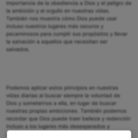
importancia de la obediencia a Dios y el peligro de
la ambición y el orgullo en nuestras vidas.
También nos muestra cómo Dios puede usar
incluso nuestros lugares más oscuros y
pecaminosos para cumplir sus propósitos y llevar
la salvación a aquellos que necesitan ser
salvados.
Podemos aplicar estos principios en nuestras
vidas diarias al buscar siempre la voluntad de
Dios y someternos a ella, en lugar de buscar
nuestras propias ambiciones. También podemos
recordar que Dios puede traer belleza y redención
incluso a los lugares más desesperados y
pecaminosos de nuestras vidas, si confiamos en