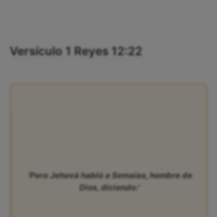
Versículo 1 Reyes 12:22
‘Pero Jehová habló a Semaías, hombre de
Dios, diciendo:’