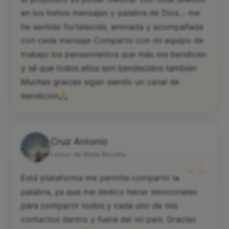
en los bellos mensajes y palabra de Dios… me
he sentido fortalecida, animada y acompañada
con cada mensaje Comparto con mi equipo de
trabajo los pensamientos que más me bendicen
y sé que todos ellos son bendecidos también
Muchas gracias sigan siendo un canal de
bendicion
Cruz Antonio
“
Lector de Biblia Bendita
Está plataforma me permite compartir la
palabra, ya que me dedico hacer devocinales
para compartir todos y cada uno de mis
contactos dentro y fuera del mi país. Gracias