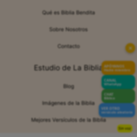
Qué es Biblia Bendita
Sobre Nosotros
Contacto
✕
Estudio de La Biblia
APÓYANOS
Hazte miembro
CANAL
WhatsApp
Blog
CHAT
Bíblico
Imágenes de la Biblia
VER OTRO
versículo aleatorio
Mejores Versículos de la Biblia
Sin voz