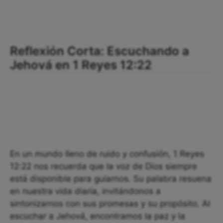
Reflexión Corta: Escuchando a
Jehová en 1 Reyes 12:22
En un mundo lleno de ruido y confusión, 1 Reyes
12:22 nos recuerda que la voz de Dios siempre
está disponible para guiarnos. Su palabra resuena
en nuestra vida diaria, invitándonos a
sintonizarnos con sus promesas y su propósito. Al
escuchar a Jehová, encontramos la paz y la