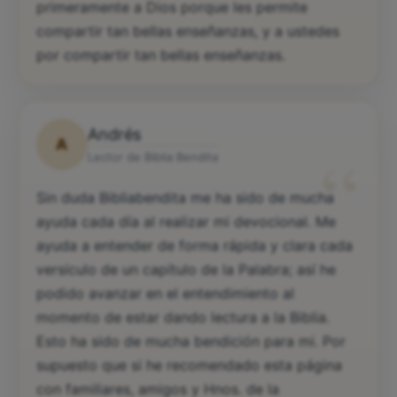
primeramente a Dios porque les permite
compartir tan bellas enseñanzas, y a ustedes
por compartir tan bellas enseñanzas.
Andrés
A
“
Lector de Biblia Bendita
Sin duda Bibliabendita me ha sido de mucha
ayuda cada día al realizar mi devocional. Me
ayuda a entender de forma rápida y clara cada
versículo de un capítulo de la Palabra; así he
podido avanzar en el entendimiento al
momento de estar dando lectura a la Biblia.
Esto ha sido de mucha bendición para mi. Por
supuesto que si he recomendado esta página
con familiares, amigos y Hnos. de la