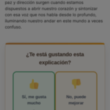
paz y dirección surgen cuando estamos
dispuestos a abrir nuestro corazón y sintonizar
con esa voz que nos habla desde lo profundo,
iluminando nuestro andar en este mundo a veces
confuso.
¿Te está gustando esta
explicación?
Sí, me gusta
No, puede
mucho
mejorar