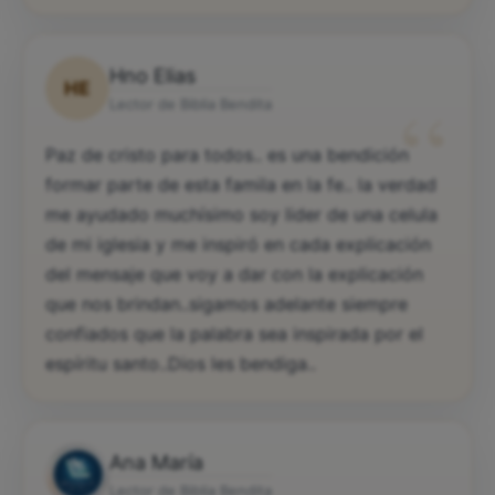
Hno Elias
HE
“
Lector de Biblia Bendita
Paz de cristo para todos.. es una bendición
formar parte de esta famila en la fe.. la verdad
me ayudado muchísimo soy lider de una celula
de mi iglesia y me inspiró en cada explicación
del mensaje que voy a dar con la explicación
que nos brindan..sigamos adelante siempre
confiados que la palabra sea inspirada por el
espíritu santo..Dios les bendiga..
Ana María
Lector de Biblia Bendita