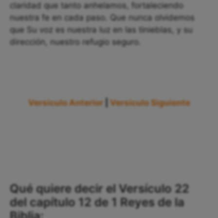
claridad que tanto anhelamos, fortaleciendo
nuestra fe en cada paso. Que nunca olvidemos
que Su voz es nuestra luz en las tinieblas, y su
dirección, nuestro refugio seguro.
Versículo Anterior
|
Versículo Siguiente
Qué quiere decir el Versículo 22
del capítulo 12 de 1 Reyes de la
Biblia: