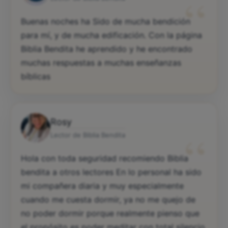
“
Buenas noches ha Sido de mucha bendición
para mí, y de mucha edificación. Con la página
Biblia Bendita he aprendido y he encontrado
muchas respuestas a muchas enseñanzas
bíblicas
Rosy
“
Lector de Biblia Bendita
Hola con toda seguridad recomiendo Biblia
bendita a otros lectores En lo personal ha sido
mi compañera diaria y muy especialmente
cuando me cuesta dormir, ya no me quejo de
no poder dormir porque realmente pienso que
el propósito es poder meditar con total silencio