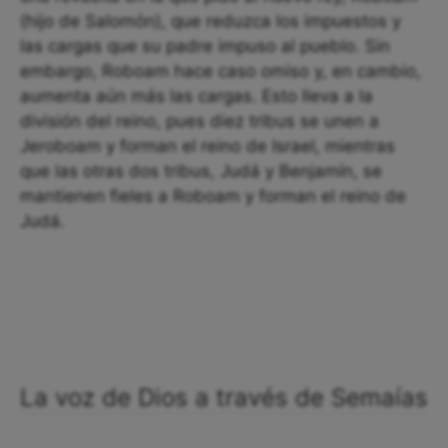
(hijo de Salomón), que reduzca los impuestos y
las cargas que su padre impuso al pueblo. Sin
embargo, Roboam hace caso omiso y, en cambio,
aumenta aún más las cargas. Esto lleva a la
división del reino, pues diez tribus se unen a
Jeroboam y forman el reino de Israel, mientras
que las otras dos tribus, Judá y Benjamín, se
mantienen fieles a Roboam y forman el reino de
Judá.
La voz de Dios a través de Semaías