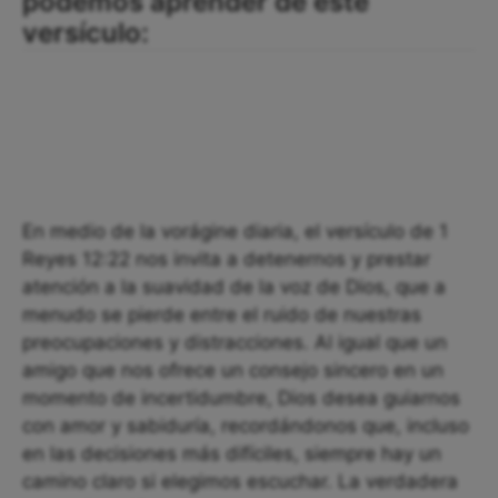
podemos aprender de este
versículo:
En medio de la vorágine diaria, el versículo de 1
Reyes 12:22 nos invita a detenernos y prestar
atención a la suavidad de la voz de Dios, que a
menudo se pierde entre el ruido de nuestras
preocupaciones y distracciones. Al igual que un
amigo que nos ofrece un consejo sincero en un
momento de incertidumbre, Dios desea guiarnos
con amor y sabiduría, recordándonos que, incluso
en las decisiones más difíciles, siempre hay un
camino claro si elegimos escuchar. La verdadera