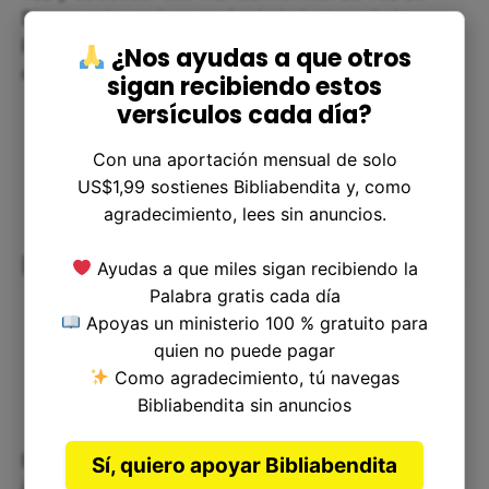
Dios puede venir a través de la lectura de la
Biblia, la oración, el consejo de personas sabias y,
¿Nos ayudas a que otros
en algunos casos, a través de sueños y visiones.
sigan recibiendo estos
versículos cada día?
Con una aportación mensual de solo
US$1,99 sostienes Bibliabendita y, como
agradecimiento, lees sin anuncios.
Reflexiones finales
Ayudas a que miles sigan recibiendo la
Palabra gratis cada día
Apoyas un ministerio 100 % gratuito para
quien no puede pagar
Como agradecimiento, tú navegas
Bibliabendita sin anuncios
El versículo de 1 Reyes 12:22 nos muestra la
Sí, quiero apoyar Bibliabendita
importancia de estar atentos a la voz de Dios. No