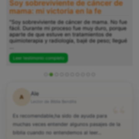
er de
Testimonio Vanessa: Después
años luchando contra mis
adicciones: Dios me salvó
. No fue
, porque
"Después de años luchando contra mis
 de
adicciones, y cuando ya creía que todo est
o; llegué
perdido, Dios, con su misericordia y amor, 
sostuvo en sus manos. Me dio paz, tranquil
...
Leer testimonio completo
Ale
A
“
Lector de Biblia Bendita
Es recomendable,ha sido de ayuda para
muchas veces entender algunos pasajes de la
biblia cuando no entendemos al leer...