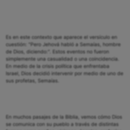
Es en este contexto que aparece el versículo en
cuestión: "Pero Jehová habló a Semaías, hombre
de Dios, diciendo:". Estos eventos no fueron
simplemente una casualidad o una coincidencia.
En medio de la crisis política que enfrentaba
Israel, Dios decidió intervenir por medio de uno de
sus profetas, Semaías.
En muchos pasajes de la Biblia, vemos cómo Dios
se comunica con su pueblo a través de distintas