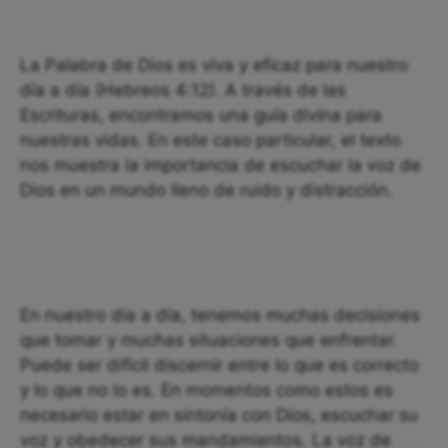
La Palabra de Dios es viva y eficaz para nuestro
día a día (Hebreos 4:12). A través de las
Escrituras, encontramos una guía divina para
nuestras vidas. En este caso particular, el texto
nos muestra la importancia de escuchar la voz de
Dios en un mundo lleno de ruido y distracción.
En nuestro día a día, tenemos muchas decisiones
que tomar y muchas situaciones que enfrentar.
Puede ser difícil discernir entre lo que es correcto
y lo que no lo es. En momentos como estos es
necesario estar en sintonía con Dios, escuchar su
voz y obedecer sus mandamientos. La voz de