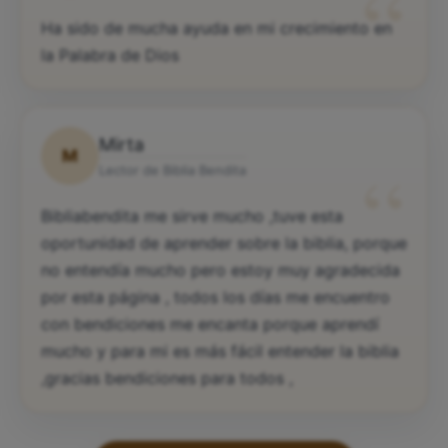
“
Ha sido de mucha ayuda en mi crecimiento en
la Palabra de Dios
Mirta
M
“
Lector de Biblia Bendita
Bibliabendita me sirve mucho ,tuve esta
oportunidad de aprender sobre la biblia, porque
no entendía mucho pero estoy muy agradecida
por esta página , todos los días me encuentro
con bendiciones me encanta porque aprendí
mucho y para mi es más fácil entender la biblia
,gracias bendiciones para todos ,