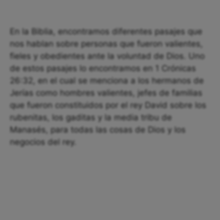
En la Biblia, encontramos diferentes pasajes que
nos hablan sobre personas que fueron valientes,
fieles y obedientes ante la voluntad de Dios. Uno
de estos pasajes lo encontramos en 1 Crónicas
26:32, en el cual se menciona a los hermanos de
Jerías como hombres valientes, jefes de familias
que fueron constituidos por el rey David sobre los
rubenitas, los gaditas y la media tribu de
Manasés, para todas las cosas de Dios y los
negocios del rey.