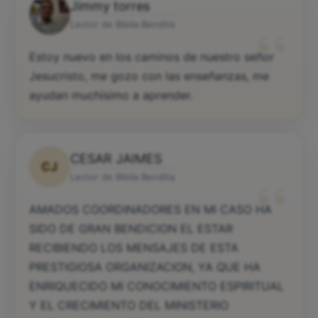
Jimmy torres
“
Lector de Biblia Bendita
Estoy nuevo en los caminos de nuestro señor
Jesucristo, me gozo con las enseñanzas, me
ayudan muchísimo a aprender.
CESAR JAIMES
CJ
“
Lector de Biblia Bendita
AMADOS COORDINADORES EN MI CASO HA
SIDO DE GRAN BENDICION EL ESTAR
RECIBIENDO LOS MENSAJES DE ESTA
PRESTIGIOSA ORGANIZACION, YA QUE HA
ENRIQUECIDO MI CONOCIMIENTO ESPIRITUAL
Y EL CRECIMIENTO DEL MINISTERIO