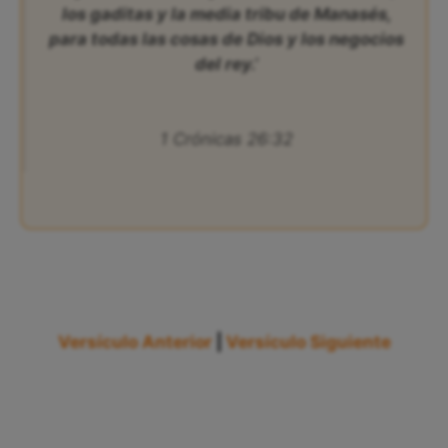
los gaditas y la media tribu de Manasés,
para todas las cosas de Dios y los negocios
del rey.’
1 Crónicas 26:32
Versículo Anterior
|
Versículo Siguiente