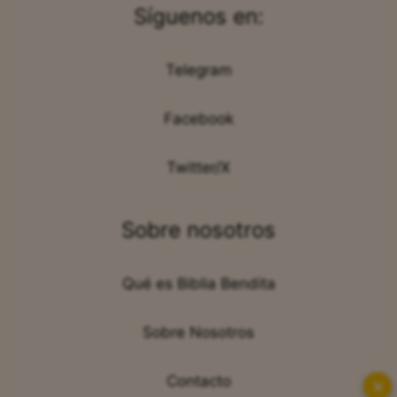
Síguenos en:
Telegram
Facebook
Twitter/X
Sobre nosotros
Qué es Biblia Bendita
Sobre Nosotros
Contacto
✕