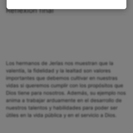
Reflexión final
Los hermanos de Jerías nos muestran que la
valentía, la fidelidad y la lealtad son valores
importantes que debemos cultivar en nuestras
vidas si queremos cumplir con los propósitos que
Dios tiene para nosotros. Además, su ejemplo nos
anima a trabajar arduamente en el desarrollo de
nuestros talentos y habilidades para poder ser
útiles en la vida pública y en el servicio a Dios.