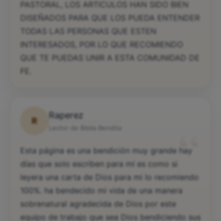
PASTORAL, LOS ARTICULOS HAN SIDO BIEN
DISEÑADOS PARA QUE LOS PUEDA ENTENDER
TODAS LAS PERSONAS QUE ESTEN
INTERESADOS, POR LO QUE RECOMIENDO
QUE TE PUEDAS UNIR A ESTA COMUNIDAD DE
FE.
Raperez
R
“
Lector de Biblia Bendita
Esta página es una bendición muy grande hay
días que solo escriben para mí es como si
leyera una carta de Dios para mi lo recomiendo
100%. ha bendecido mi vida de una manera
sobrenatural agradecida de Dios por este
equipo de trabajo que sea Dios bendiciendo sus