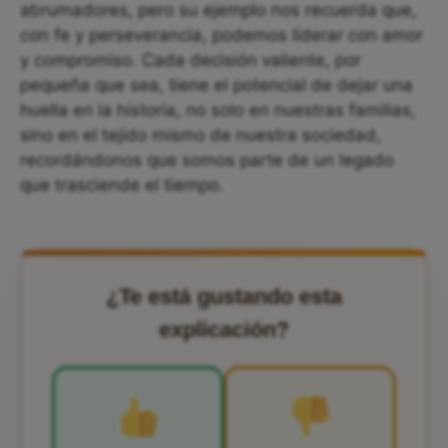
abrumadores, pero su ejemplo nos recuerda que,
con fe y perseverancia, podemos liderar con amor
y compromiso. Cada decisión valiente, por
pequeña que sea, tiene el potencial de dejar una
huella en la historia, no solo en nuestras familias,
sino en el tejido mismo de nuestra sociedad,
recordándonos que somos parte de un legado
que trasciende el tiempo.
¿Te está gustando esta
explicación?