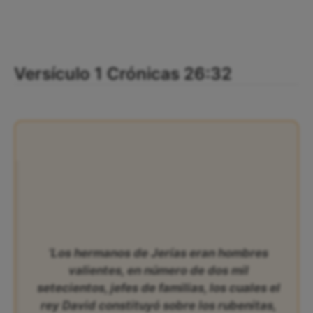
Versículo 1 Crónicas 26:32
‘Los hermanos de Jerías eran hombres
valientes, en número de dos mil
setecientos, jefes de familias, los cuales el
rey David constituyó sobre los rubenitas,