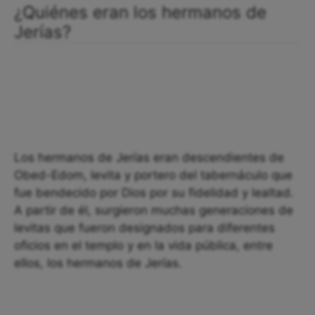
¿Quiénes eran los hermanos de
Jerías?
Los hermanos de Jerías eran descendientes de
Obed-Edom, levita y portero del tabernáculo que
fue bendecido por Dios por su fidelidad y lealtad.
A partir de él, surgieron muchas generaciones de
levitas que fueron designados para diferentes
oficios en el templo y en la vida pública, entre
ellos, los hermanos de Jerías.