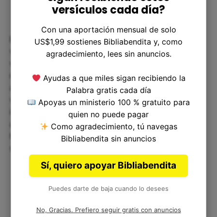
versículos cada día?
Con una aportación mensual de solo
Este pasaje nos enseña la importancia de la
US$1,99 sostienes Bibliabendita y, como
valentía, la fidelidad y la lealtad en nuestras
agradecimiento, lees sin anuncios.
vidas. Al igual que los hermanos de Jerías,
nosotros también enfrentamos situaciones
Ayudas a que miles sigan recibiendo la
adversas en nuestra vida diaria que nos exigen
Palabra gratis cada día
valentía para perseverar y tomar decisiones
Apoyas un ministerio 100 % gratuito para
importantes. Además, este pasaje también nos
quien no puede pagar
anima a desarrollar nuestros talentos y
Como agradecimiento, tú navegas
habilidades al servicio de Dios y de los demás, ya
Bibliabendita sin anuncios
sea en la iglesia o en la vida pública.
Sí, quiero apoyar Bibliabendita
Puedes darte de baja cuando lo desees
No, Gracias. Prefiero seguir gratis con anuncios