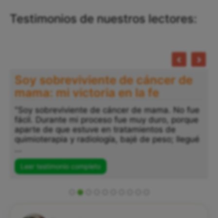
Testimonios de nuestros lectores:
Soy sobreviviente de cáncer de
mama: mi victoria en la fe
"Soy sobreviviente de cáncer de mama. No fue
fácil. Durante mi proceso fue muy duro, porque
aparte de que estuve en tratamientos de
quimioterapia y radiología, bajé de peso; llegué
...
Leer testimonio completo