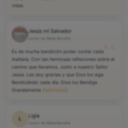
vidas
Jesús mí Salvador
“
Lector de Biblia Bendita
Es de mucha bendición poder contar cada
mañana. Con tan hermosas reflexiones sobre el
camino que llevamos. Junto a nuestro Señor
Jesús. Les doy gracias y que Dios los siga
Bendiciéndo cada día. Dios los Bendiga
Grandemente
Ligia
L
Lector de Biblia Bendita