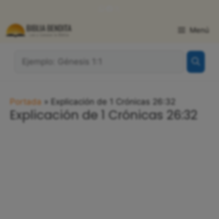
Saltar
WhatsApp
Facebook
X
al
contenido
Menú
¿Qué
Buscas?:
Portada
»
Explicación de 1 Crónicas 26:32
Explicación de 1 Crónicas 26:32