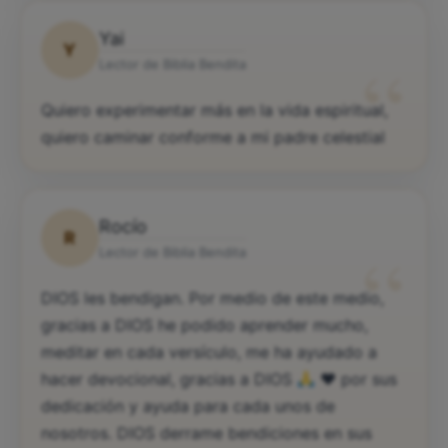
Yai
Y
“
Lector de Biblia Bendita
Quiero experimentar más en la vida espiritual,
quiero caminar conforme a mi padre celestial
Rocío
R
“
Lector de Biblia Bendita
DIOS les bendigan. Por medio de este medio,
gracias a DIOS he podido aprender mucho,
meditar en cada versículo, me ha ayudado a
hacer devocional, gracias a DIOS
♥️
por sus
dedicación y ayuda para cada unos de
nosotros. DIOS derrame bendiciones en sus