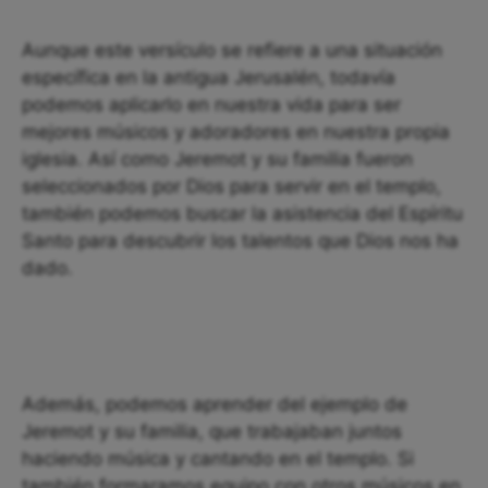
Aunque este versículo se refiere a una situación
específica en la antigua Jerusalén, todavía
podemos aplicarlo en nuestra vida para ser
mejores músicos y adoradores en nuestra propia
iglesia. Así como Jeremot y su familia fueron
seleccionados por Dios para servir en el templo,
también podemos buscar la asistencia del Espíritu
Santo para descubrir los talentos que Dios nos ha
dado.
Además, podemos aprender del ejemplo de
Jeremot y su familia, que trabajaban juntos
haciendo música y cantando en el templo. Si
también formaramos equipo con otros músicos en