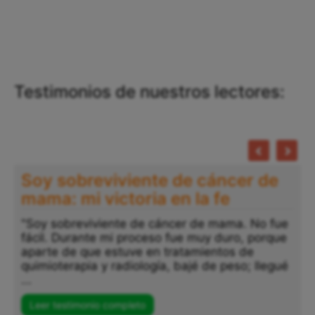
Testimonios de nuestros lectores:
Soy sobreviviente de cáncer de
mama: mi victoria en la fe
"Soy sobreviviente de cáncer de mama. No fue
fácil. Durante mi proceso fue muy duro, porque
"
aparte de que estuve en tratamientos de
a
quimioterapia y radiología, bajé de peso; llegué
p
...
s
..
Leer testimonio completo