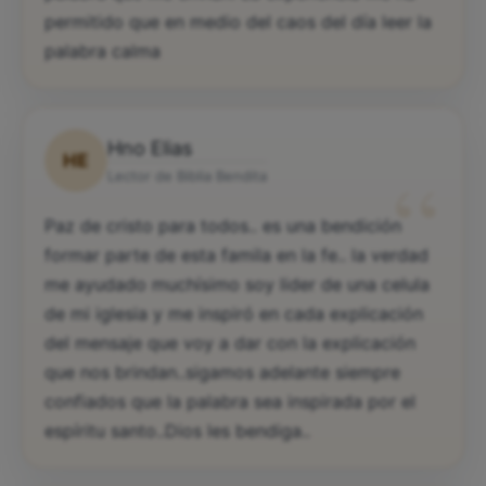
permitido que en medio del caos del día leer la
palabra calma
Hno Elias
HE
“
Lector de Biblia Bendita
Paz de cristo para todos.. es una bendición
formar parte de esta famila en la fe.. la verdad
me ayudado muchísimo soy lider de una celula
de mi iglesia y me inspiró en cada explicación
del mensaje que voy a dar con la explicación
que nos brindan..sigamos adelante siempre
confiados que la palabra sea inspirada por el
espíritu santo..Dios les bendiga..