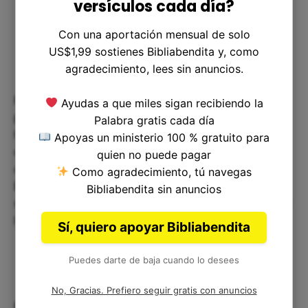
versículos cada día?
Con una aportación mensual de solo
US$1,99 sostienes Bibliabendita y, como
agradecimiento, lees sin anuncios.
Para aquellos que tienen inquietudes sobre cómo
Ayudas a que miles sigan recibiendo la
pueden mejorar su servicio en la iglesia, sería útil
Palabra gratis cada día
hablar con otros músicos y líderes en la
Apoyas un ministerio 100 % gratuito para
comunidad de la iglesia para obtener más
quien no puede pagar
orientación. Además, siempre es útil estudiar la
Como agradecimiento, tú navegas
Biblia en profundidad para encontrar inspiración y
Bibliabendita sin anuncios
sabiduría para mejorar nuestra relación con Dios y
la iglesia.
Sí, quiero apoyar Bibliabendita
Puedes darte de baja cuando lo desees
No, Gracias. Prefiero seguir gratis con anuncios
En resumen, el 1 Crónicas 25:22 nos muestra la