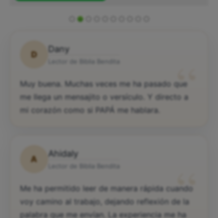
Dany
D
“
Lector de Biblia Bendita
Muy buena. Muchas veces me ha pasado que
me llega un mensajito o versículo. Y directo a
mi corazón como si PAPÁ me hablara.
Ahidaly
A
“
Lector de Biblia Bendita
Me ha permitido leer de manera rápida cuando
voy camino al trabajo, dejando reflexión de la
palabra que me envían. La experiencia me ha