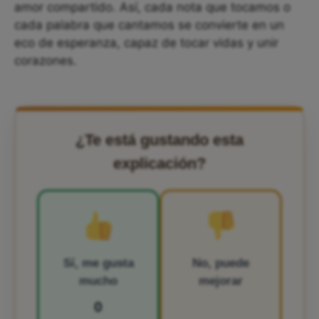
amor compartido. Así, cada nota que tocamos o
cada palabra que cantamos se convierte en un
eco de esperanza, capaz de tocar vidas y unir
corazones.
¿Te está gustando esta
explicación?
Sí, me gusta
No, puede
mucho
mejorar
0