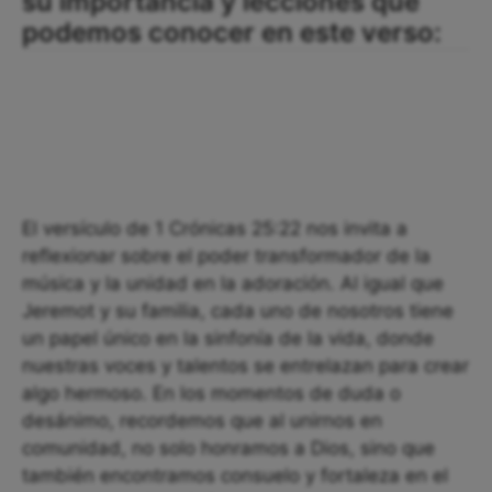
su importancia y lecciones que
podemos conocer en este verso:
El versículo de 1 Crónicas 25:22 nos invita a
reflexionar sobre el poder transformador de la
música y la unidad en la adoración. Al igual que
Jeremot y su familia, cada uno de nosotros tiene
un papel único en la sinfonía de la vida, donde
nuestras voces y talentos se entrelazan para crear
algo hermoso. En los momentos de duda o
desánimo, recordemos que al unirnos en
comunidad, no solo honramos a Dios, sino que
también encontramos consuelo y fortaleza en el