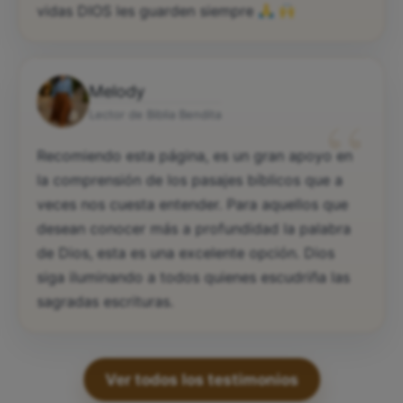
vidas DIOS les guarden siempre
Melody
“
Lector de Biblia Bendita
Recomiendo esta página, es un gran apoyo en
la comprensión de los pasajes bíblicos que a
veces nos cuesta entender. Para aquellos que
desean conocer más a profundidad la palabra
de Dios, esta es una excelente opción. Dios
siga iluminando a todos quienes escudriña las
sagradas escrituras.
Ver todos los testimonios