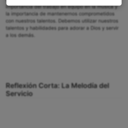
importancia del trabajo en equipo en la música y
la importancia de mantenernos comprometidos
con nuestros talentos. Debemos utilizar nuestros
talentos y habilidades para adorar a Dios y servir
a los demás.
Reflexión Corta: La Melodía del
Servicio