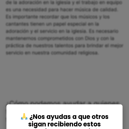
de la adoración en la iglesia y el trabajo en equipo
es una necesidad para hacer música de calidad.
Es importante recordar que los músicos y los
cantantes tienen un papel especial en la
adoración y el servicio en la iglesia. Es necesario
mantenernos comprometidos con Dios y con la
práctica de nuestros talentos para brindar el mejor
servicio en nuestra comunidad religiosa.
¿Cómo podemos ayudar a quienes
tienen inquietudes respecto a este
¿Nos ayudas a que otros
tema?
sigan recibiendo estos