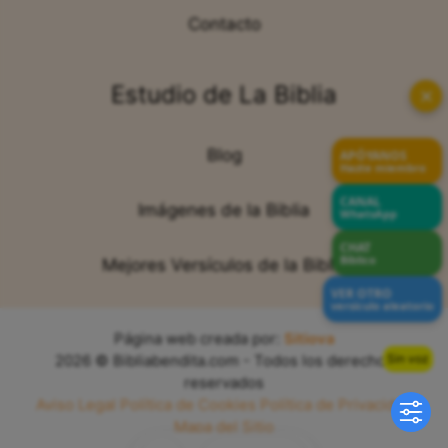
Contacto
Estudio de La Biblia
✕
Blog
APÓYANOS
Hazte miembro
CANAL
Imágenes de la Biblia
WhatsApp
CHAT
Bíblico
Mejores Versículos de la Biblia
VER OTRO
versículo aleatorio
Página web creada por:
Sitiova
Sin voz
2026 © Bibliabendita.com - Todos los derechos
reservados
Aviso Legal
Política de Cookies
Política de Privacidad
Mapa del Sitio