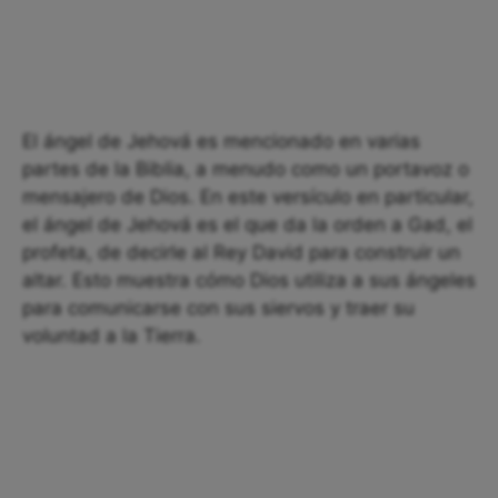
El ángel de Jehová es mencionado en varias
partes de la Biblia, a menudo como un portavoz o
mensajero de Dios. En este versículo en particular,
el ángel de Jehová es el que da la orden a Gad, el
profeta, de decirle al Rey David para construir un
altar. Esto muestra cómo Dios utiliza a sus ángeles
para comunicarse con sus siervos y traer su
voluntad a la Tierra.