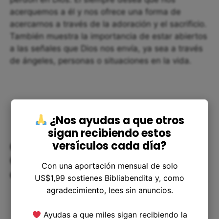
acerquemos a él y nos ofrece una forma de
acercarnos a través de la adoración y el sacrificio.
También muestra la importancia de estar abiertos
a las señales que Dios nos envía, ya sea a través
de ángeles, personas o situaciones en la vida.
¿Nos ayudas a que otros
sigan recibiendo estos
versículos cada día?
Cómo aplicar el versículo 1
Crónicas 21:18 en nuestra vida
Con una aportación mensual de solo
diaria
US$1,99 sostienes Bibliabendita y, como
agradecimiento, lees sin anuncios.
Ayudas a que miles sigan recibiendo la