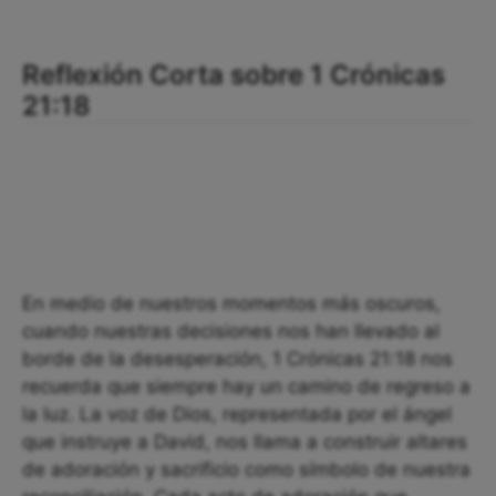
Reflexión Corta sobre 1 Crónicas
21:18
En medio de nuestros momentos más oscuros,
cuando nuestras decisiones nos han llevado al
borde de la desesperación, 1 Crónicas 21:18 nos
recuerda que siempre hay un camino de regreso a
la luz. La voz de Dios, representada por el ángel
que instruye a David, nos llama a construir altares
de adoración y sacrificio como símbolo de nuestra