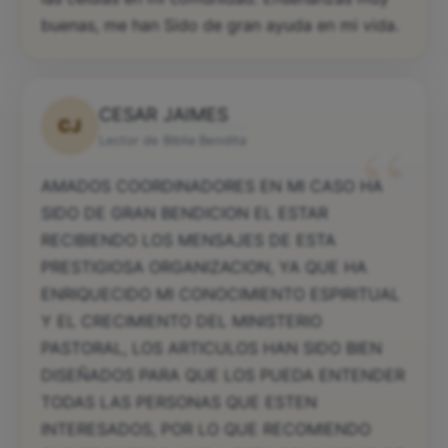
buenas, me han Sido de gran ayuda en mi vida.
CESAR JAIMES
CJ
“
Lector de Biblia Bendita
AMADOS COORDINADORES EN MI CASO HA
SIDO DE GRAN BENDICION EL ESTAR
RECIBIENDO LOS MENSAJES DE ESTA
PRESTIGIOSA ORGANIZACION, YA QUE HA
ENRIQUECIDO MI CONOCIMIENTO ESPIRITUAL
Y EL CRECIMIENTO DEL MINISTERIO
PASTORAL, LOS ARTICULOS HAN SIDO BIEN
DISEÑADOS PARA QUE LOS PUEDA ENTENDER
TODAS LAS PERSONAS QUE ESTEN
INTERESADOS, POR LO QUE RECOMIENDO