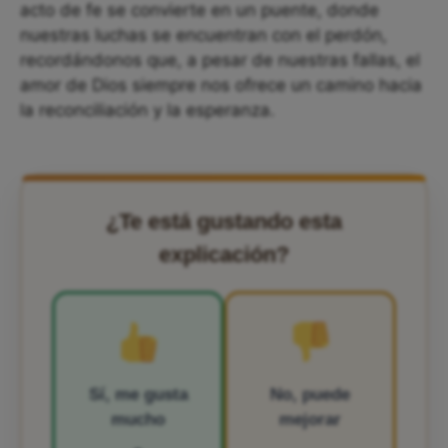
acto de fe se convierte en un puente, donde
nuestras luchas se encuentran con el perdón,
recordándonos que, a pesar de nuestras fallas, el
amor de Dios siempre nos ofrece un camino hacia
la reconciliación y la esperanza.
¿Te está gustando esta
explicación?
Sí, me gusta
No, puede
mucho
mejorar