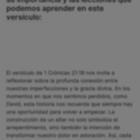
podemos aprender en este
versículo:
El versículo de 1 Crónicas 21:18 nos invita a
reflexionar sobre la profunda conexión entre
nuestras imperfecciones y la gracia divina. En los
momentos en que nos sentimos perdidos, como
David, esta historia nos recuerda que siempre hay
una oportunidad para volver a empezar. La
construcción de un altar no solo simboliza el
arrepentimiento, sino también la intención de
transformar nuestro dolor en adoración. Así, cada