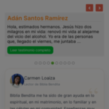
Adán Santos Ramírez
Hola, estimados hermanos. Jesús hizo dos
milagros en mi vida: renovó mi vida al alejarme
del vicio del alcohol. Yo era de las personas
que, llegado el viernes, me juntaba ...
Leer testimonio completo
Carmen Loaiza
“
Lector de Biblia Bendita
Biblia Bendita me ha sido de gran ayuda en lo
espiritual, en mi matrimonio, en lo familiar y en
las células en mi comunidad. Enseñanzas muy