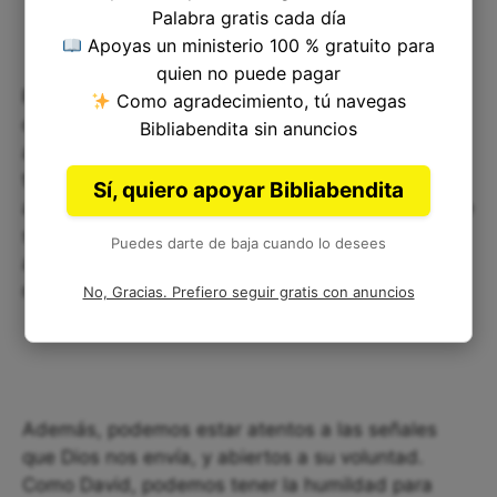
Palabra gratis cada día
Apoyas un ministerio 100 % gratuito para
quien no puede pagar
Podemos aplicar este versículo en nuestra vida
Como agradecimiento, tú navegas
diaria al construir nuestro propio "altar" de
Bibliabendita sin anuncios
adoración y sacrificio. Esto significa dedicar
tiempo a la oración, la lectura de la Biblia y la
Sí, quiero apoyar Bibliabendita
adoración. También podemos construir un altar de
sacrificio al ofrecer nuestra vida y nuestras
Puedes darte de baja cuando lo desees
acciones a Dios en gratitud por su gracia y
misericordia hacia nosotros.
No, Gracias. Prefiero seguir gratis con anuncios
Además, podemos estar atentos a las señales
que Dios nos envía, y abiertos a su voluntad.
Como David, podemos tener la humildad para