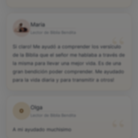
Maria
“
Lector de Biblia Bendita
Si claro! Me ayudó a comprender los versículo
de la Biblia que el señor me hablaba a través de
la misma para llevar una mejor vida. Es de una
gran bendición poder comprender. Me ayudado
para la vida diaria y para transmitir a otros!
Olga
O
“
Lector de Biblia Bendita
A mi ayudado muchisimo