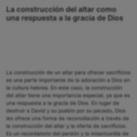
La construcción del altar como
una respuesta a la gracia de Dios
La construcción de un altar para ofrecer sacrificios
es una parte importante de la adoración a Dios en
la cultura hebrea. En este caso, la construcción
del altar tiene una importancia especial, ya que es
una respuesta a la gracia de Dios. En lugar de
destruir a David y su pueblo por su pecado, Dios
les ofrece una forma de reconciliación a través de
la construcción del altar y la oferta de sacrificios.
Es un recordatorio del perdón y la misericordia de