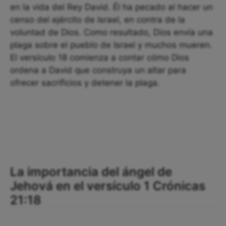
en la vida del Rey David. Él ha pecado al hacer un
censo del ejército de Israel, en contra de la
voluntad de Dios. Como resultado, Dios envía una
plaga sobre el pueblo de Israel y muchos mueren.
El versículo 18 comienza a contar cómo Dios
ordena a David que construya un altar para
ofrecer sacrificios y detener la plaga.
La importancia del ángel de
Jehová en el versículo 1 Crónicas
21:18