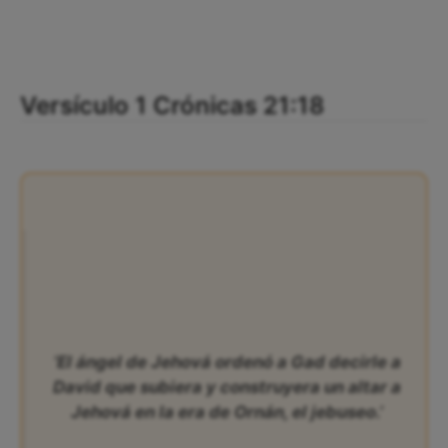
Versículo 1 Crónicas 21:18
‘El ángel de Jehová ordenó a Gad decirle a
David que subiera y construyera un altar a
Jehová en la era de Ornán, el jebuseo.’