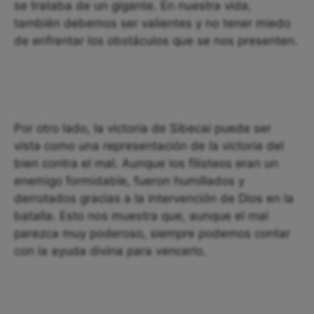
se trataba de un gigante. En nuestra vida,
también debemos ser valientes y no tener miedo
de enfrentar los obstáculos que se nos presenten.
Por otro lado, la victoria de Sibecai puede ser
vista como una representación de la victoria del
bien contra el mal. Aunque los filisteos eran un
enemigo formidable, fueron humillados y
derrotados gracias a la intervención de Dios en la
batalla. Esto nos muestra que, aunque el mal
parezca muy poderoso, siempre podemos contar
con la ayuda divina para vencerlo.