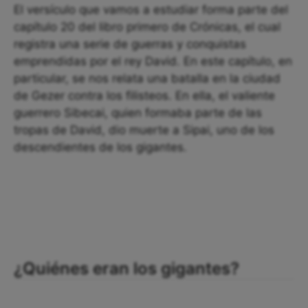
El versículo que vamos a estudiar forma parte del
capítulo 20 del libro primero de Crónicas, el cual
registra una serie de guerras y conquistas
emprendidas por el rey David. En este capítulo, en
particular, se nos relata una batalla en la ciudad
de Gezer contra los filisteos. En ella, el valiente
guerrero Sibecai, quien formaba parte de las
tropas de David, dio muerte a Sipai, uno de los
descendientes de los gigantes.
¿Quiénes eran los gigantes?