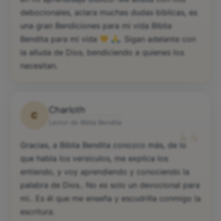
debocionales, aclara muchas dudas biblicas, es
una gran Bendiciones para mi vida Biblia
Bendita para mi vida
. Sigan adelante con
la alluda de Dios, bendiciendo a quienes los
necesitan.
Charloth
C
“
Lector de Biblia Bendita
Gracias, a Biblia Bendita conozco más, de lo
que habla los versiculos, me explica los
entiendo, y voy aprendiendo y conociendo la
palabra de Dios.. No es solo un devocional para
mi.. Es él que me enseña y escudrilla conmigo la
escritura.