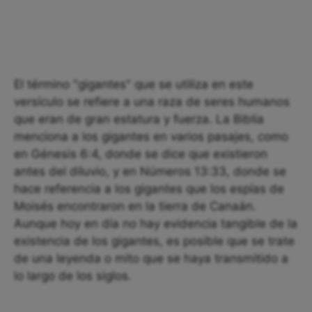
El término "gigantes" que se utiliza en este
versículo se refiere a una raza de seres humanos
que eran de gran estatura y fuerza. La Biblia
menciona a los gigantes en varios pasajes, como
en Génesis 6:4, donde se dice que existieron
antes del diluvio, y en Números 13:33, donde se
hace referencia a los gigantes que los espías de
Moisés encontraron en la tierra de Canaán.
Aunque hoy en día no hay evidencia tangible de la
existencia de los gigantes, es posible que se trate
de una leyenda o mito que se haya transmitido a
lo largo de los siglos.