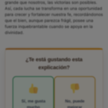
grande que nosotros, las victorias son posibles.
Así, cada lucha se transforma en una oportunidad
para crecer y fortalecer nuestra fe, recordándonos
que el bien, aunque parezca frágil, posee una
fuerza inquebrantable cuando se apoya en la
divinidad.
¿Te está gustando esta
explicación?
Sí, me gusta
No, puede
mucho
mejorar