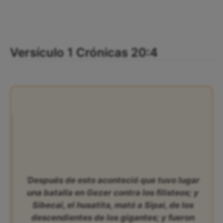
Versículo 1 Crónicas 20:4
‘Después de esto aconteció que tuvo lugar
una batalla en Gezer contra los filisteos; y
Sibecai, el husatita, mató a Sipai, de los
descendientes de los gigantes; y fueron