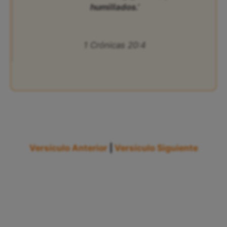
humillados.’
1 Crónicas 20:4
Versículo Anterior
|
Versículo Siguiente