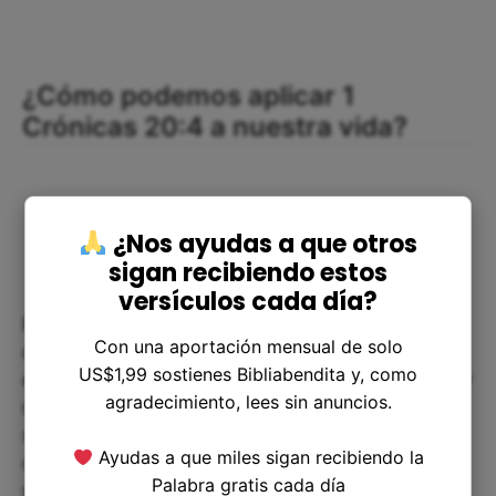
¿Cómo podemos aplicar 1
Crónicas 20:4 a nuestra vida?
¿Nos ayudas a que otros
sigan recibiendo estos
versículos cada día?
Para aplicar este versículo a nuestra vida diaria,
Con una aportación mensual de solo
debemos intentar imitar la valentía y la confianza
US$1,99 sostienes Bibliabendita y, como
en Dios que demostró Sibecai. Debemos enfrentar
agradecimiento, lees sin anuncios.
nuestros miedos y obstáculos con coraje y fe,
sabiendo que Dios está de nuestro lado. Además,
Ayudas a que miles sigan recibiendo la
debemos estar conscientes de que el bien
Palabra gratis cada día
siempre triunfa sobre el mal, y de que es