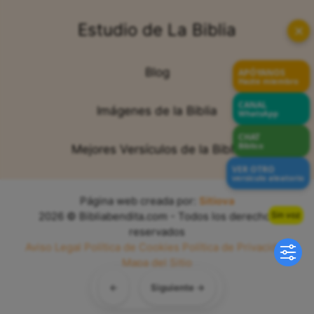
Estudio de La Biblia
✕
Blog
APÓYANOS
Hazte miembro
CANAL
Imágenes de la Biblia
WhatsApp
CHAT
Bíblico
Mejores Versículos de la Biblia
VER OTRO
versículo aleatorio
Página web creada por:
Sitiova
Sin voz
2026 © Bibliabendita.com - Todos los derechos
reservados
Aviso Legal
Política de Cookies
Política de Privacidad
Mapa del Sitio
←
Siguiente →