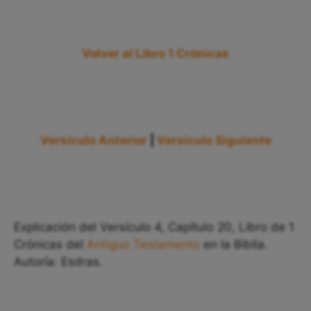
Volver al Libro 1 Crónicas
Versículo Anterior
|
Versículo Siguiente
Explicación del Versículo 4, Capítulo 20, Libro de 1
Crónicas del
Antiguo Testamento
en la Biblia.
Autoría: Esdras.