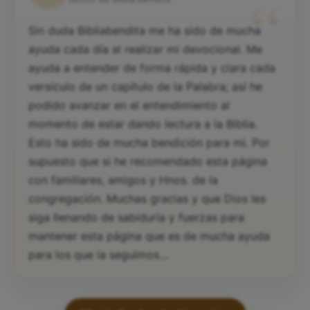
“
Sin duda Bibliabendita me ha sido de mucha
ayuda cada día al realizar mi devocional. Me
ayuda a entender de forma rápida y clara cada
versículo de un capítulo de la Palabra; así he
podido avanzar en el entendimiento al
momento de estar dando lectura a la Biblia.
Esto ha sido de mucha bendición para mi. Por
supuesto que si he recomendado esta página
con familiares, amigos y Hnos. de la
congregación. Muchas gracias y que Dios les
siga llenando de sabiduría y fuerzas para
mantener esta página que es de mucha ayuda
para los que la seguimos…