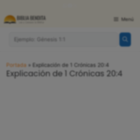
Saltar
WhatsApp
Facebook
X
al
contenido
Menú
¿Qué
Buscas?:
Portada
»
Explicación de 1 Crónicas 20:4
Explicación de 1 Crónicas 20:4