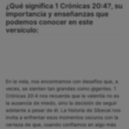
¿Qué significa 1 Crónicas 20:4?, su
importancia y enseñanzas que
podemos conocer en este
versículo:
En la vida, nos encontramos con desafíos que, a
veces, se sienten tan grandes como gigantes. 1
Crónicas 20:4 nos recuerda que la valentía no es
la ausencia de miedo, sino la decisión de seguir
adelante a pesar de él. La historia de Sibecai nos
invita a enfrentar esos momentos oscuros con la
certeza de que, cuando confiamos en algo más