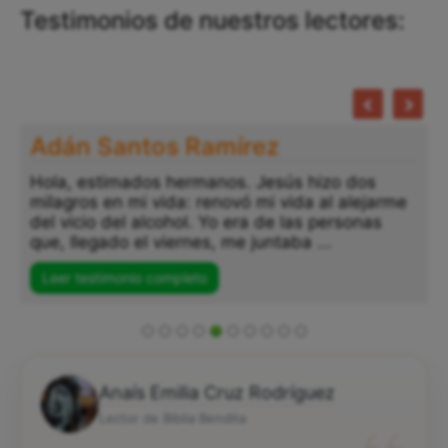
Testimonios de nuestros lectores:
Adán Santos Ramírez
Hola, estimados hermanos. Jesús hizo dos
milagros en mi vida: renovó mi vida al alejarme
del vicio del alcohol. Yo era de las personas
que, llegado el viernes, me juntaba ...
Leer testimonio completo
Anaís Emilia Cruz Rodríguez
Lector de Biblia Bendita