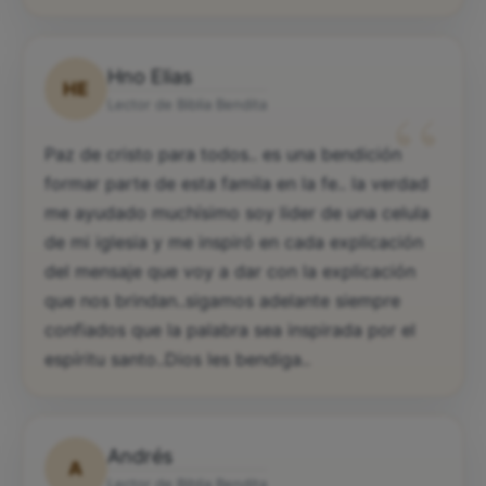
Hno Elias
HE
“
Lector de Biblia Bendita
Paz de cristo para todos.. es una bendición
formar parte de esta famila en la fe.. la verdad
me ayudado muchísimo soy lider de una celula
de mi iglesia y me inspiró en cada explicación
del mensaje que voy a dar con la explicación
que nos brindan..sigamos adelante siempre
confiados que la palabra sea inspirada por el
espíritu santo..Dios les bendiga..
Andrés
A
Lector de Biblia Bendita