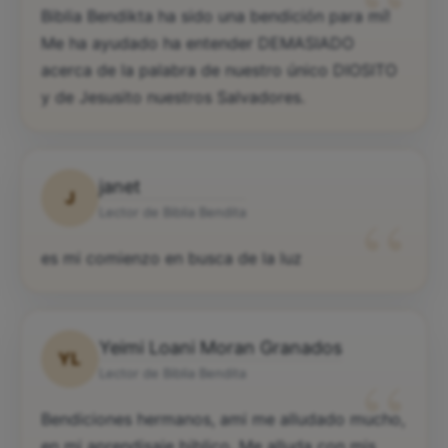
“
Biblia Bendikta ha sido una bendición para mí!
Me ha ayudado ha entender DEMASIADO
acerca de la palabra de nuestro único DIOSITO
y de Jesusito nuestros Salvadores.
janet
J
“
Lector de Biblia Bendita
es mi comienzo en busca de la luz
Yeimi Loani Moran Granados
YL
“
Lector de Biblia Bendita
Bendiciones hermanos, ami me alludado mucho,
en mi aprendisaje biblico. Me alluda con mis