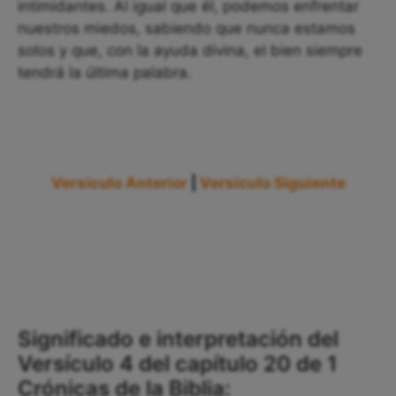
intimidantes. Al igual que él, podemos enfrentar
nuestros miedos, sabiendo que nunca estamos
solos y que, con la ayuda divina, el bien siempre
tendrá la última palabra.
Versículo Anterior
|
Versículo Siguiente
Significado e interpretación del
Versículo 4 del capítulo 20 de 1
Crónicas de la Biblia: